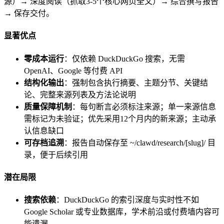
源）→ 深度阅读（抓取3-5个核心网页全文）→ 综合撰写报告
→ 保存交付。
显著优点
零成本运行
：仅依赖 DuckDuckGo 搜索，无需
OpenAI、Google 等付费 API
结构化输出
：强制包含执行摘要、主题分节、关键结
论、完整来源列表及方法论说明
质量保障机制
：每句断言必须标注来源；单一来源信息
需标记为未验证；优先采用12个月内的新来源；主动承
认信息缺口
可存档追溯
：报告自动保存至 ~/clawd/research/[slug]/ 目
录，便于后续引用
潜在局限
搜索依赖
：DuckDuckGo 的索引深度与实时性不如
Google Scholar 或专业数据库，学术前沿或付费墙内容可
能遗漏