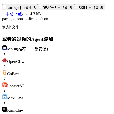
package.json
0.4 kB
README.md
2.6 kB
SKILL.md
4.3 kB
手动下载
zip · 4.3 kB
package.json
application/json
请选择文件
或者通过你的Agent添加
Molili(推荐，一键安装)
OpenClaw
CoPaw
LobsterAI
MaxClaw
KimiClaw