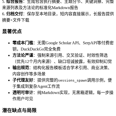
5.
综合报告
：生成包含执行摘要、主题分节、关键洞察、完整
来源列表及方法论的标准化Markdown报告
6.
归档交付
：保存至本地目录，短内容直接展示，长报告提供
摘要+文件下载
显著优点
零成本门槛
：无需Google Scholar API、SerpAPI等付费密
钥，DuckDuckGo完全免费
方法论严谨
：强制来源引用、交叉验证、时效性筛选
（优先12个月内来源）、缺口坦诚披露，有效抑制幻觉
输出规范
：结构化报告模板适合学术引用、商业决策、
内容创作等多场景
子代理友好
：提供完整的
调用示例，便
sessions_spawn
于集成到复杂Agent工作流
透明可审计
：纯Markdown实现，无黑箱逻辑，每一步操
作用户可见
潜在缺点与局限