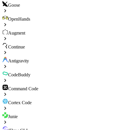
Goose
OpenHands
Augment
Continue
Antigravity
CodeBuddy
Command Code
Cortex Code
Junie