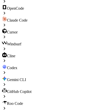
OpenCode
Claude Code
Cursor
Windsurf
Cline
Codex
Gemini CLI
GitHub Copilot
Roo Code