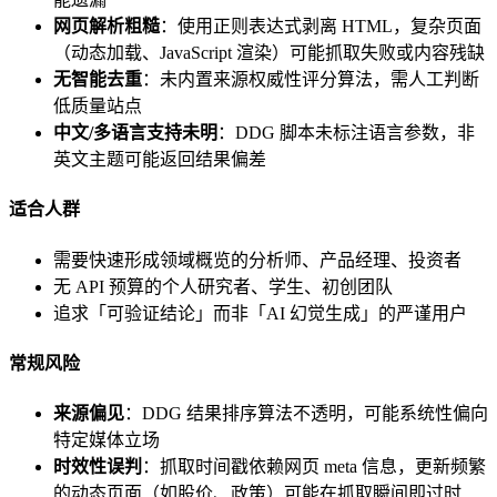
网页解析粗糙
：使用正则表达式剥离 HTML，复杂页面
（动态加载、JavaScript 渲染）可能抓取失败或内容残缺
无智能去重
：未内置来源权威性评分算法，需人工判断
低质量站点
中文/多语言支持未明
：DDG 脚本未标注语言参数，非
英文主题可能返回结果偏差
适合人群
需要快速形成领域概览的分析师、产品经理、投资者
无 API 预算的个人研究者、学生、初创团队
追求「可验证结论」而非「AI 幻觉生成」的严谨用户
常规风险
来源偏见
：DDG 结果排序算法不透明，可能系统性偏向
特定媒体立场
时效性误判
：抓取时间戳依赖网页 meta 信息，更新频繁
的动态页面（如股价、政策）可能在抓取瞬间即过时