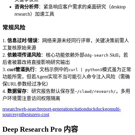
咨询分析师
：紧急响应客户需求的桌面研究（desktop
research）加速工具
常规风险
1.
信息过时/错误
：网络来源未经同行评审，关键决策前需人
工复核原始来源
2.
依赖项传递风险
：核心功能依赖外部
Skill，若
ddg-search
后者被篡改将直接影响研究输出
3.
curl管道执行
：文档示例中的
模式虽为正常
curl | python3
功能所需，但若Agent实现不当可能引入命令注入风险（需确
保URL参数经过净化）
4.
数据留存
：研究报告默认保存至
，多用
~/clawd/research/
户环境需注意访问权限隔离
research
web-search
report-generation
citation
duckduckgo
multi-
source
synthesis
zero-cost
Deep Research Pro 内容