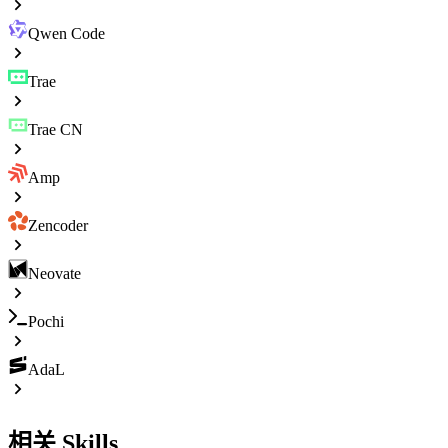
Qwen Code
Trae
Trae CN
Amp
Zencoder
Neovate
Pochi
AdaL
相关 Skills