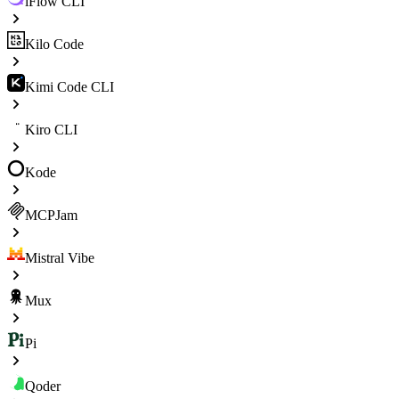
iFlow CLI
Kilo Code
Kimi Code CLI
Kiro CLI
Kode
MCPJam
Mistral Vibe
Mux
Pi
Qoder