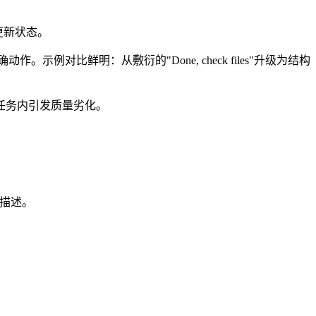
自更新状态。
比鲜明：从敷衍的"Done, check files"升级为结构
-5个任务内引发质量劣化。
果描述。