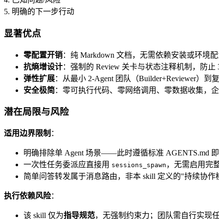
5. 明确的下一步行动
显著优点
零配置开销
：纯 Markdown 文档，无需依赖安装或环境
抗熵增设计
：强制的 Review 关卡与状态注释机制，防止 
弹性扩展
：从最小 2-Agent 团队（Builder+Reviewer
安全极简
：零可执行代码、零网络调用、零数据收集，企
潜在局限与风险
适用边界限制
：
明确排除单 Agent 场景——此时遵循标准 AGENTS.md 
一次性任务委派应直接用
，无需启用完
sessions_spawn
简单问答转发属于消息路由，非本 skill 定义的"持续协作
执行依赖风险
：
该 skill 仅为
指导规范
，无强制约束力；团队需自行实现任