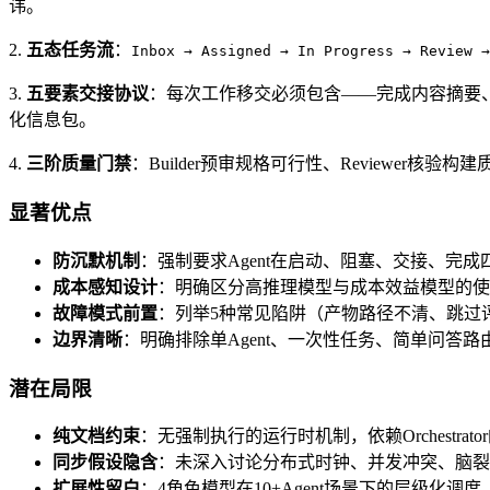
讳。
2.
五态任务流
：
Inbox → Assigned → In Progress → Review →
3.
五要素交接协议
：每次工作移交必须包含——完成内容摘要、产物
化信息包。
4.
三阶质量门禁
：Builder预审规格可行性、Reviewer核验构
显著优点
防沉默机制
：强制要求Agent在启动、阻塞、交接、完成
成本感知设计
：明确区分高推理模型与成本效益模型的使
故障模式前置
：列举5种常见陷阱（产物路径不清、跳过评
边界清晰
：明确排除单Agent、一次性任务、简单问答
潜在局限
纯文档约束
：无强制执行的运行时机制，依赖Orchestrat
同步假设隐含
：未深入讨论分布式时钟、并发冲突、脑裂
扩展性留白
：4角色模型在10+Agent场景下的层级化调度（如子