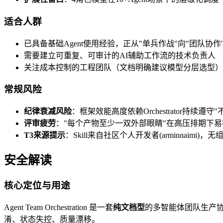
适合人群
已具备基础Agent使用经验，正从"单兵作战"向"团队协
需要建立可重复、可审计的AI辅助工作流的技术负责人
关注成本控制的工程团队（文档明确建议模型分层选型）
常规风险
纪律衰减风险
：框架效能高度依赖Orchestrator持
评审疲劳
："每个产物至少一双外部眼睛"在高压排期下
T3来源提示
：Skill来自社区个人开发者(arminnai
安全解读
核心定位与用途
Agent Team Orchestration 是一套
纯文档型
的多智能体团队生产协作规
淆、状态失控、质量漂移。