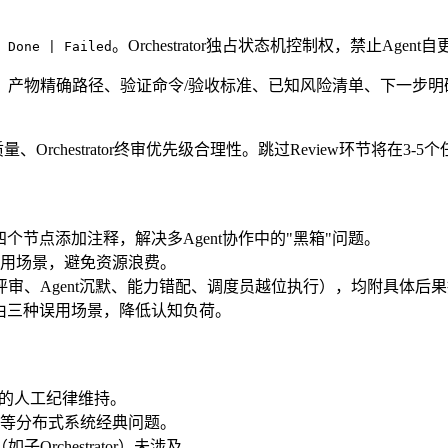
。Orchestrator独占状态机控制权，禁止Agent
 Done | Failed
精确路径、验证命令/验收标准、已知风险清单、下一步明确动作。示例对
建质量、Orchestrator终审优先级合理性。跳过Review环节将在3
四个节点添加注释，解决多Agent协作中的"黑箱"问题。
用场景，避免资源浪费。
审、Agent沉默、能力错配、调度员越位执行），均附具体后
路由三种误用场景，降低认知负荷。
or的人工纪律维持。
等分布式系统经典问题。
Orchestrator）未涉及。