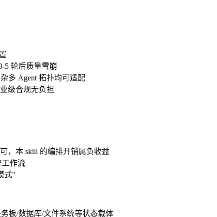
配置
3-5 轮后质量雪崩
）到复杂多 Agent 拓扑均可适配
业级合规无负担
即可，本 skill 的编排开销属负收益
整工作流
模式"
务板/数据库/文件系统等状态载体