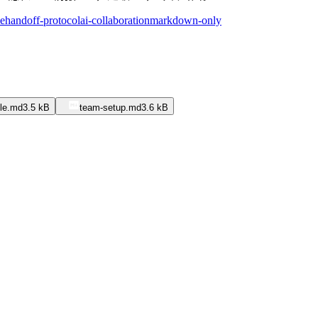
le
handoff-protocol
ai-collaboration
markdown-only
cle.md
3.5 kB
team-setup.md
3.6 kB