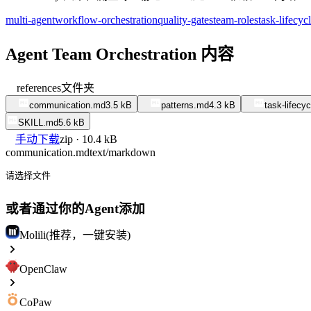
multi-agent
workflow-orchestration
quality-gates
team-roles
task-lifecyc
Agent Team Orchestration 内容
references
文件夹
communication.md
3.5 kB
patterns.md
4.3 kB
task-lifecy
SKILL.md
5.6 kB
手动下载
zip · 10.4 kB
communication.md
text/markdown
请选择文件
或者通过你的Agent添加
Molili(推荐，一键安装)
OpenClaw
CoPaw