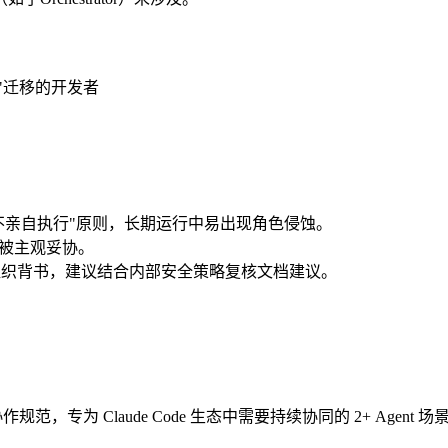
作"迁移的开发者
续遵守"不亲自执行"原则，长期运行中易出现角色侵蚀。
易被主观妥协。
mi)，无组织背书，建议结合内部安全策略复核文档建议。
范，专为 Claude Code 生态中需要持续协同的 2+ Agen