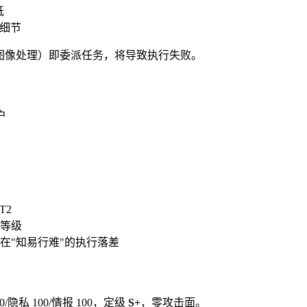
低
程细节
问、图像处理）即委派任务，将导致执行失败。
户
T2
等级
在"知易行难"的执行落差
00/隐私 100/情报 100，定级
S+
，零攻击面。