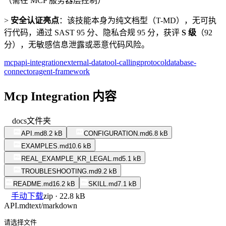
（需在 MCP 服务器层控制）
>
安全认证亮点
：该技能本身为纯文档型（T-MD），无可执
行代码，通过 SAST 95 分、隐私合规 95 分，获评
S 级
（92
分），无敏感信息泄露或恶意代码风险。
mcp
api-integration
external-data
tool-calling
protocol
database-
connector
agent-framework
Mcp Integration 内容
docs
文件夹
API.md
8.2 kB
CONFIGURATION.md
6.8 kB
EXAMPLES.md
10.6 kB
REAL_EXAMPLE_KR_LEGAL.md
5.1 kB
TROUBLESHOOTING.md
9.2 kB
README.md
16.2 kB
SKILL.md
7.1 kB
手动下载
zip · 22.8 kB
API.md
text/markdown
请选择文件