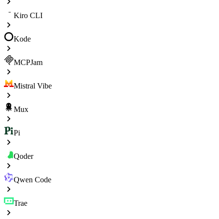
Kiro CLI
Kode
MCPJam
Mistral Vibe
Mux
Pi
Qoder
Qwen Code
Trae