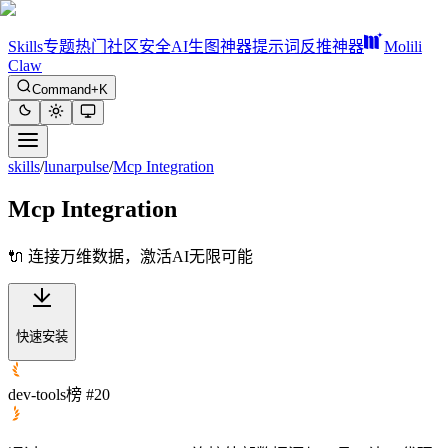
Skills
专题
热门
社区
安全
AI生图神器
提示词反推神器
Molili
Claw
Command+K
skills
/
lunarpulse
/
Mcp Integration
Mcp Integration
🔌 连接万维数据，激活AI无限可能
快速安装
dev-tools榜 #20