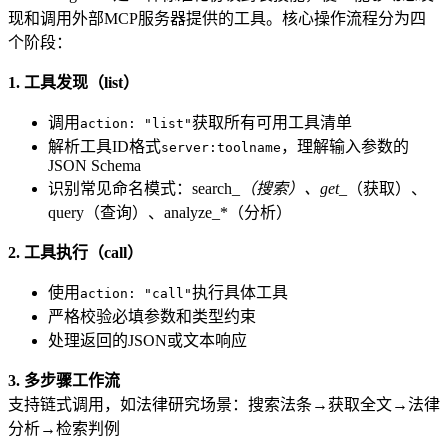
现和调用外部MCP服务器提供的工具。核心操作流程分为四
个阶段：
1. 工具发现（list）
调用
获取所有可用工具清单
action: "list"
解析工具ID格式
，理解输入参数的
server:toolname
JSON Schema
识别常见命名模式：search_
（搜索）、get_
（获取）、
query（查询）、analyze_*（分析）
2. 工具执行（call）
使用
执行具体工具
action: "call"
严格校验必填参数和类型约束
处理返回的JSON或文本响应
3. 多步骤工作流
支持链式调用，如法律研究场景：搜索法条→获取全文→法律
分析→检索判例