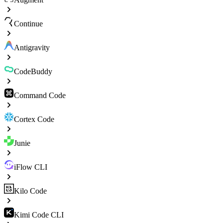
Continue
Antigravity
CodeBuddy
Command Code
Cortex Code
Junie
iFlow CLI
Kilo Code
Kimi Code CLI