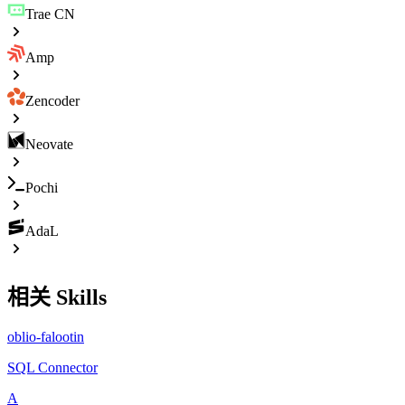
Trae CN
Amp
Zencoder
Neovate
Pochi
AdaL
相关 Skills
oblio-falootin
SQL Connector
A