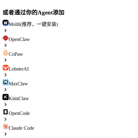
或者通过你的Agent添加
Molili(推荐，一键安装)
OpenClaw
CoPaw
LobsterAI
MaxClaw
KimiClaw
OpenCode
Claude Code