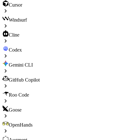
Cursor
Windsurf
Cline
Codex
Gemini CLI
GitHub Copilot
Roo Code
Goose
OpenHands
Augment