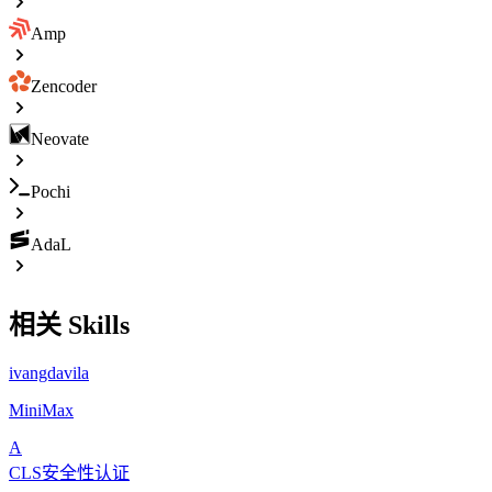
Amp
Zencoder
Neovate
Pochi
AdaL
相关 Skills
ivangdavila
MiniMax
A
CLS安全性认证