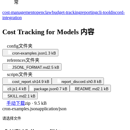
常
cost-management
openclaw
budget-tracking
reporting
cli-tool
discord-
integration
Cost Tracking for Models 内容
config
文件夹
cron-examples.json
1.3 kB
references
文件夹
JSONL_FORMAT.md
2.5 kB
scripts
文件夹
cost_report.sh
14.9 kB
report_discord.sh
0.8 kB
cli.js
1.4 kB
package.json
0.7 kB
README.md
2.1 kB
SKILL.md
2.1 kB
手动下载
zip · 9.5 kB
cron-examples.json
application/json
请选择文件