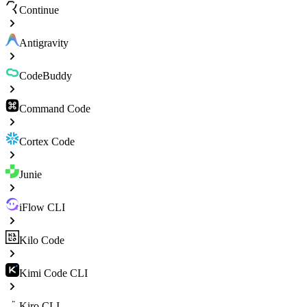
Continue
Antigravity
CodeBuddy
Command Code
Cortex Code
Junie
iFlow CLI
Kilo Code
Kimi Code CLI
Kiro CLI