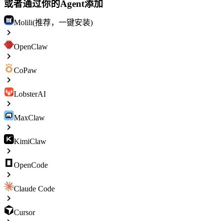
或者通过你的Agent添加
Molili(推荐，一键安装)
OpenClaw
CoPaw
LobsterAI
MaxClaw
KimiClaw
OpenCode
Claude Code
Cursor