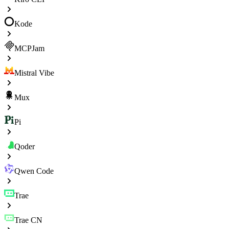
Kode
MCPJam
Mistral Vibe
Mux
Pi
Qoder
Qwen Code
Trae
Trae CN