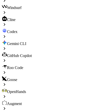
Windsurf
Cline
Codex
Gemini CLI
GitHub Copilot
Roo Code
Goose
OpenHands
Augment