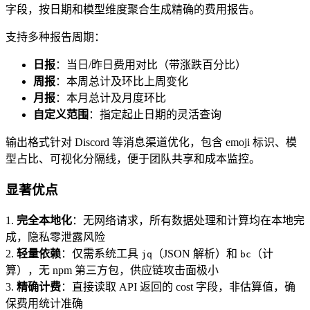
字段，按日期和模型维度聚合生成精确的费用报告。
支持多种报告周期：
日报
：当日/昨日费用对比（带涨跌百分比）
周报
：本周总计及环比上周变化
月报
：本月总计及月度环比
自定义范围
：指定起止日期的灵活查询
输出格式针对 Discord 等消息渠道优化，包含 emoji 标识、模
型占比、可视化分隔线，便于团队共享和成本监控。
显著优点
1.
完全本地化
：无网络请求，所有数据处理和计算均在本地完
成，隐私零泄露风险
2.
轻量依赖
：仅需系统工具
（JSON 解析）和
（计
jq
bc
算），无 npm 第三方包，供应链攻击面极小
3.
精确计费
：直接读取 API 返回的 cost 字段，非估算值，确
保费用统计准确