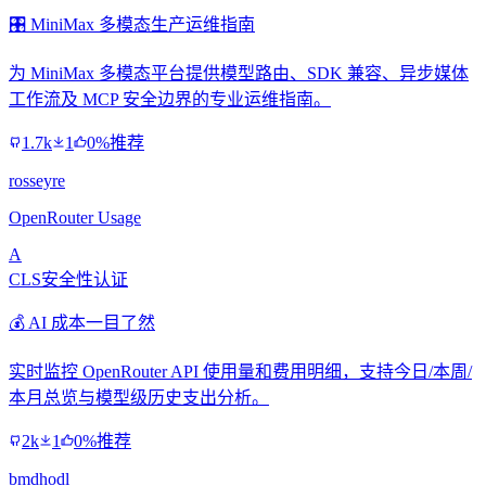
🎛️ MiniMax 多模态生产运维指南
为 MiniMax 多模态平台提供模型路由、SDK 兼容、异步媒体
工作流及 MCP 安全边界的专业运维指南。
1.7k
1
0%推荐
rosseyre
OpenRouter Usage
A
CLS安全性认证
💰 AI 成本一目了然
实时监控 OpenRouter API 使用量和费用明细，支持今日/本周/
本月总览与模型级历史支出分析。
2k
1
0%推荐
bmdhodl