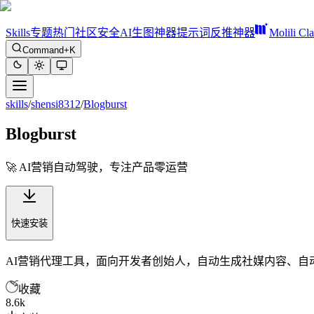
Skills
专题
热门
社区
安全
AI生图神器
提示词反推神器
Molili Cl
Command+K
skills
/
shensi8312
/
Blogburst
Blogburst
🚀 AI营销自动驾驶，专注产品零运营
快速安装
AI营销代理工具，面向开发者创始人，自动生成社媒内容、自
收藏
8.6k