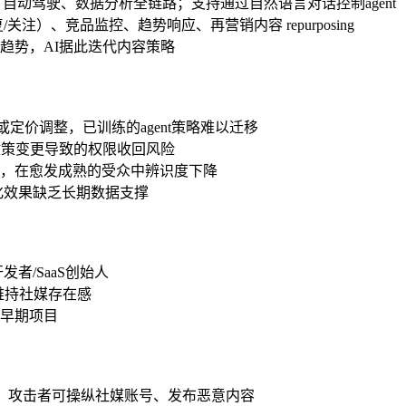
成、自动驾驶、数据分析全链路；支持通过自然语言对话控制agent
注）、竞品监控、趋势响应、再营销内容 repurposing
趋势，AI据此迭代内容策略
中断或定价调整，已训练的agent策略难以迁移
存在平台政策变更导致的权限收回风险
腔"，在愈发成熟的受众中辨识度下降
化效果缺乏长期数据支撑
者/SaaS创始人
维持社媒存在感
早期项目
或泄露，攻击者可操纵社媒账号、发布恶意内容