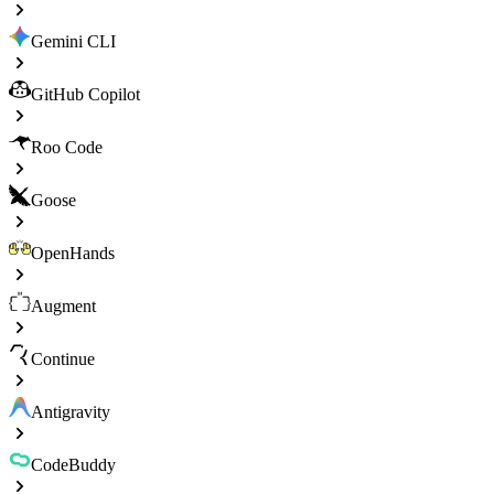
Gemini CLI
GitHub Copilot
Roo Code
Goose
OpenHands
Augment
Continue
Antigravity
CodeBuddy