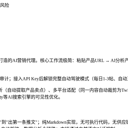
风险
发者打造的AI营销代理。核心工作流极简：粘贴产品URL → AI分析
审计；接入API Key后解锁完整自动驾驶模式（每日1-3帖、自动
分析（自动提取产品卖点）、多平台适配（同一内容自动裁剪为Twitt
xity等AI搜索引擎的可见性优化。
"听说"到"出第一条推文"；纯Markdown实现，无可执行代码，无供