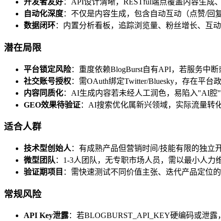
开发者友好
：API设计清晰，RESTful端点覆盖内容生
自动化深度
：不仅是内容生成，包含自动互动（点赞/回复/关
数据闭环
：内置分析看板，追踪浏览量、粉丝增长、互动
潜在局限
平台锁定风险
：重度依赖BlogBurst自有API，若服务
社交账号授权
：需OAuth绑定Twitter/Bluesky，
内容同质化
：AI生成内容若未经人工润色，易陷入"AI
GEO效果待验证
：AI搜索优化属新兴领域，实际流量转
适合人群
技术型创始人
：有成熟产品但营销时间/技能有限的独立开发
微型团队
：1-3人团队，无专职市场人员，需以最小人力
验证期项目
：需快速测试不同价值主张、迭代产品定位的
常规风险
API Key泄露
：若BLOGBURST_API_KEY硬编码