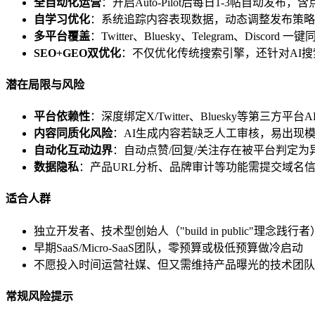
全自动化运营
：开启Auto-Pilot后每日1-3帖自动发
自学习优化
：系统追踪内容表现数据，动态调整发布策略
多平台覆盖
：Twitter、Bluesky、Telegram、Discord 一
SEO+GEO双优化
：不仅优化传统搜索引擎，还针对AI搜索引擎
潜在局限与风险
平台依赖性
：深度绑定X/Twitter、Bluesky等第三方
内容同质化风险
：AI生成内容若缺乏人工审核，易出现
自动化互动边界
：自动点赞/回复/关注存在被平台判定
数据隐私
：产品URL分析、品牌审计等功能需提交域名
适合人群
独立开发者、技术型创始人（"build in public"理念践行者
早期SaaS/Micro-SaaS团队，零预算或极低预算做冷启动
不愿投入时间运营社媒、但又需维持产品曝光的技术团队
常规风险提示