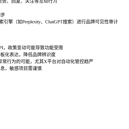
布，含点赞、回复、关注等互动行为
键同步
（如Perplexity、ChatGPT搜索）进行品牌可见性审计
平台API，政策变动可能导致功能受限
模板化表达，降低品牌辨识度
为异常行为的可能，尤其X平台对自动化管控趋严
信息，敏感项目需谨慎
）