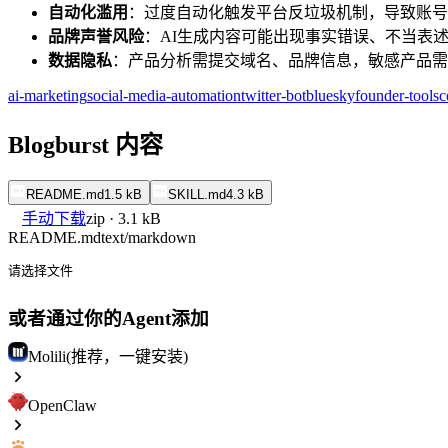
自动化滥用
：过度自动化触发平台反垃圾机制，导致账号
品牌声誉风险
：AI生成内容可能出现事实错误、不当表
数据隐私
：产品分析需提交域名、品牌信息，敏感产品需
ai-marketing
social-media-automation
twitter-bot
bluesky
founder-tools
c
Blogburst 内容
README.md
1.5 kB
SKILL.md
4.3 kB
手动下载
zip · 3.1 kB
README.md
text/markdown
请选择文件
或者通过你的Agent添加
Molili(推荐，一键安装)
OpenClaw