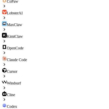
CoPaw
LobsterAI
MaxClaw
KimiClaw
OpenCode
Claude Code
Cursor
Windsurf
Cline
Codex