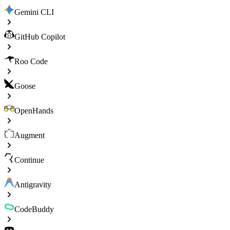
Gemini CLI
GitHub Copilot
Roo Code
Goose
OpenHands
Augment
Continue
Antigravity
CodeBuddy