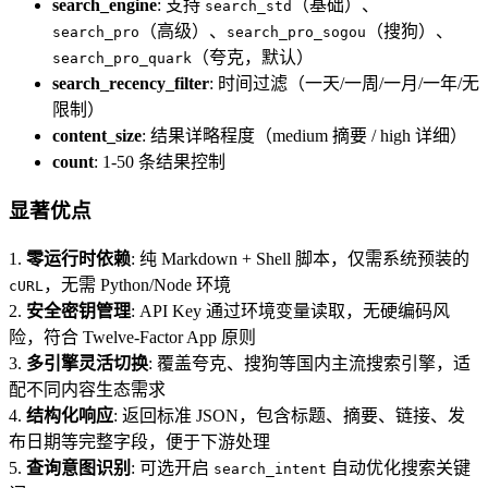
search_engine
: 支持
（基础）、
search_std
（高级）、
（搜狗）、
search_pro
search_pro_sogou
（夸克，默认）
search_pro_quark
search_recency_filter
: 时间过滤（一天/一周/一月/一年/无
限制）
content_size
: 结果详略程度（medium 摘要 / high 详细）
count
: 1-50 条结果控制
显著优点
1.
零运行时依赖
: 纯 Markdown + Shell 脚本，仅需系统预装的
，无需 Python/Node 环境
cURL
2.
安全密钥管理
: API Key 通过环境变量读取，无硬编码风
险，符合 Twelve-Factor App 原则
3.
多引擎灵活切换
: 覆盖夸克、搜狗等国内主流搜索引擎，适
配不同内容生态需求
4.
结构化响应
: 返回标准 JSON，包含标题、摘要、链接、发
布日期等完整字段，便于下游处理
5.
查询意图识别
: 可选开启
自动优化搜索关键
search_intent