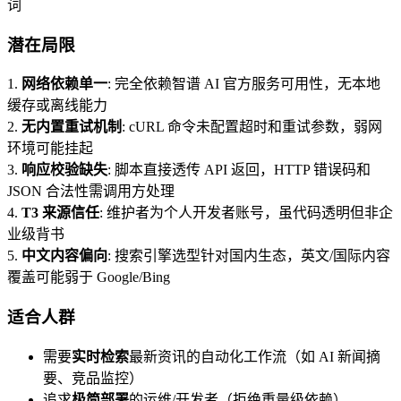
词
潜在局限
1.
网络依赖单一
: 完全依赖智谱 AI 官方服务可用性，无本地
缓存或离线能力
2.
无内置重试机制
: cURL 命令未配置超时和重试参数，弱网
环境可能挂起
3.
响应校验缺失
: 脚本直接透传 API 返回，HTTP 错误码和
JSON 合法性需调用方处理
4.
T3 来源信任
: 维护者为个人开发者账号，虽代码透明但非企
业级背书
5.
中文内容偏向
: 搜索引擎选型针对国内生态，英文/国际内容
覆盖可能弱于 Google/Bing
适合人群
需要
实时检索
最新资讯的自动化工作流（如 AI 新闻摘
要、竞品监控）
追求
极简部署
的运维/开发者（拒绝重量级依赖）