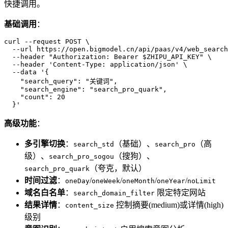
快捷调用。
基础调用
：
curl --request POST \

  --url https://open.bigmodel.cn/api/paas/v4/web_search
  --header "Authorization: Bearer $ZHIPU_API_KEY" \

  --header 'Content-Type: application/json' \

  --data '{

    "search_query": "关键词",

    "search_engine": "search_pro_quark",

    "count": 20

  }'
高级功能
：
多引擎切换
：
（基础）、
（高
search_std
search_pro
级）、
（搜狗）、
search_pro_sogou
（夸克，默认）
search_pro_quark
时间过滤
：
/
/
/
/
oneDay
oneWeek
oneMonth
oneYear
noLimit
域名白名单
：
限定特定网站
search_domain_filter
结果详情
：
控制摘要(medium)或详情(high)
content_size
级别