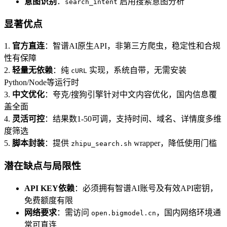
意图识别
：
启用搜索意图分析
search_intent
显著优点
1.
官方直连
：智谱AI原生API，非第三方爬虫，稳定性和合规
性有保障
2.
轻量无依赖
：纯
实现，系统自带，无需安装
cURL
Python/Node等运行时
3.
中文优化
：夸克/搜狗引擎针对中文内容优化，国内信息覆
盖全面
4.
灵活可控
：结果数1-50可调，支持时间、域名、详情度多维
度筛选
5.
脚本封装
：提供
wrapper，降低使用门槛
zhipu_search.sh
潜在缺点与局限性
API KEY依赖
：必须拥有智谱AI账号及有效API密钥，
免费额度有限
网络要求
：需访问
，国内网络环境通
open.bigmodel.cn
常可直连