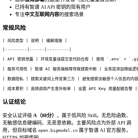
已持有智谱 AI API 密钥的现有用户
专注
中文互联网内容
的搜索场景
常规风险
| 风险类型 | 说明 | 缓解措施 |
|---------|------|---------|
| API 密钥泄露 | 环境变量误提交至代码仓库 | 使用 `.env` + `.gi
| 服务可用性 | 智谱 AI 服务端故障导致搜索中断 | 业务层添加降级
| 数据隐私 | 搜索关键词上传至第三方 | 避免搜索含敏感个人信息的内容
| 成本累积 | 高频调用产生意外账单 | 设置 API Key 用量配额告警 |
认证结论
安全认证评级
A（88分）
，属于低风险 Skill。无危险函数、
无敏感信息硬编码、无恶意依赖。主要风险点为外部 API 调
用，但目标域名
属于智谱 AI 官方服务，
open.bigmodel.cn
HTTPS 加密传输。