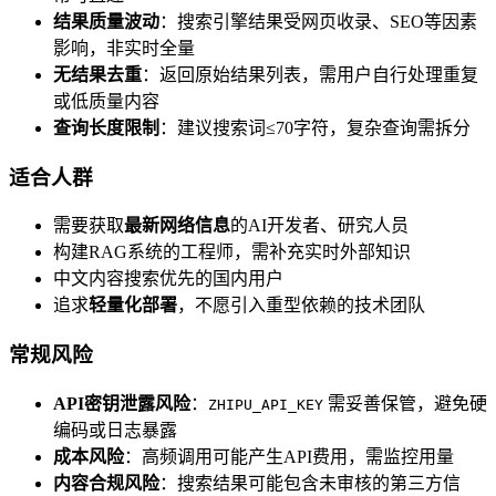
结果质量波动
：搜索引擎结果受网页收录、SEO等因素
影响，非实时全量
无结果去重
：返回原始结果列表，需用户自行处理重复
或低质量内容
查询长度限制
：建议搜索词≤70字符，复杂查询需拆分
适合人群
需要获取
最新网络信息
的AI开发者、研究人员
构建RAG系统的工程师，需补充实时外部知识
中文内容搜索优先的国内用户
追求
轻量化部署
，不愿引入重型依赖的技术团队
常规风险
API密钥泄露风险
：
需妥善保管，避免硬
ZHIPU_API_KEY
编码或日志暴露
成本风险
：高频调用可能产生API费用，需监控用量
内容合规风险
：搜索结果可能包含未审核的第三方信