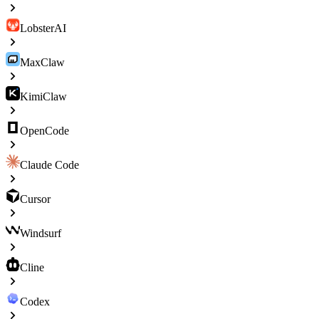
LobsterAI
MaxClaw
KimiClaw
OpenCode
Claude Code
Cursor
Windsurf
Cline
Codex