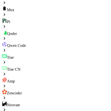
Mux
Pi
Qoder
Qwen Code
Trae
Trae CN
Amp
Zencoder
Neovate