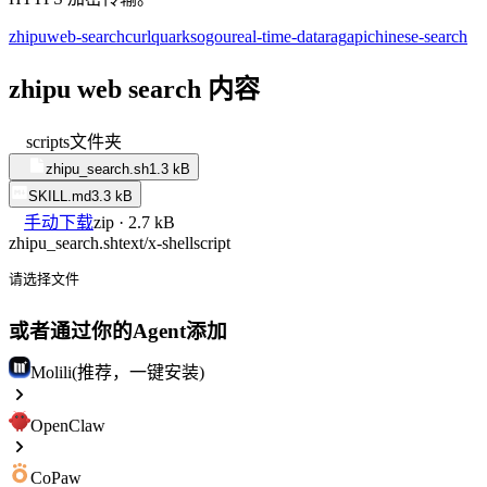
zhipu
web-search
curl
quark
sogou
real-time-data
rag
api
chinese-search
zhipu web search 内容
scripts
文件夹
zhipu_search.sh
1.3 kB
SKILL.md
3.3 kB
手动下载
zip · 2.7 kB
zhipu_search.sh
text/x-shellscript
请选择文件
或者通过你的Agent添加
Molili(推荐，一键安装)
OpenClaw
CoPaw