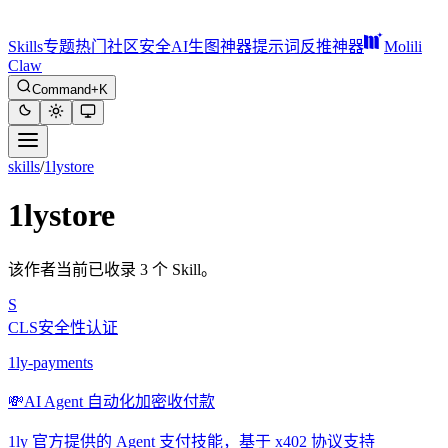
Skills
专题
热门
社区
安全
AI生图神器
提示词反推神器
Molili
Claw
Command+K
skills
/
1lystore
1lystore
该作者当前已收录 3 个 Skill。
S
CLS安全性认证
1ly-payments
💸
AI Agent 自动化加密收付款
1ly 官方提供的 Agent 支付技能，基于 x402 协议支持