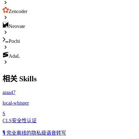
Zencoder
Neovate
Pochi
AdaL
相关 Skills
araa47
local-whisper
S
CLS安全性认证
🎙️ 完全离线的隐私级语音转写