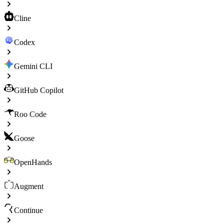
Cline
Codex
Gemini CLI
GitHub Copilot
Roo Code
Goose
OpenHands
Augment
Continue