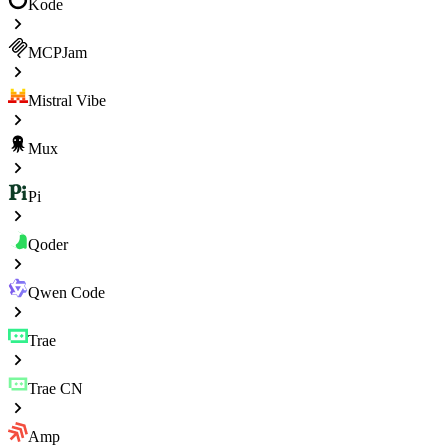
Kode
MCPJam
Mistral Vibe
Mux
Pi
Qoder
Qwen Code
Trae
Trae CN
Amp