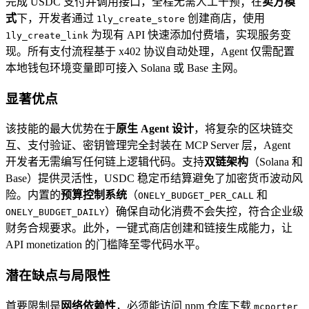
完成 USDC 支付并调用接口，全程无需人工干预；在
卖方模
式
下，开发者通过
创建商店，使用
1ly_create_store
为现有 API 快速添加付费墙，实现服务变
1ly_create_link
现。所有支付流程基于 x402 协议自动处理，Agent 仅需配置
本地钱包环境变量即可接入 Solana 或 Base 主网。
显著优点
该技能的最大优势在于
原生 Agent 设计
，将复杂的区块链交
互、支付验证、密钥管理完全封装在 MCP Server 层，Agent
开发者无需编写任何链上逻辑代码。支持
双链架构
（Solana 和
Base）提供灵活性，USDC 稳定币结算避免了加密货币波动风
险。内置的
预算控制系统
（
和
ONELY_BUDGET_PER_CALL
）确保自动化消费不会失控，符合企业级
ONELY_BUDGET_DAILY
财务合规要求。此外，一键式商店创建和链接生成能力，让
API monetization 的门槛降至零代码水平。
潜在缺点与局限性
首要限制是
网络依赖性
，必须能访问 npm 仓库下载
mcporter