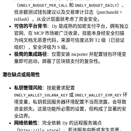
（
和
）、
ONELY_BUDGET_PER_CALL
ONELY_BUDGET_DAILY
低余额测试钱包建议以及交易审计日志（purchaseId +
txHash），从设计层面就考虑了资金安全。
可信的平台背书
：1ly 是成熟的加密支付平台，拥有独立
官网、在 MCP 市场被广泛收录，技能本身经安全扫描
为纯文档无恶意代码，来源可信度达到 T2 级（已验证
组织），安全评级为 S 级。
极简的集成路径
：仅需安装 mcporter 并配置钱包环境变
量即可启动，屏蔽了区块链支付的复杂性。
潜在缺点或局限性
私钥管理风险
：技能要求配置
或
环
ONELY_WALLET_SOLANA_KEY
ONELY_WALLET_EVM_KEY
境变量，私钥若因服务器环境配置不当而泄露，会导致
资金损失。这是功能所必需的设置，但构成了显著的安
全边界。
网络依赖性
：完全依赖 1ly 的远程服务端点
（
），若该服务中断或发生变更，
https://1ly.store