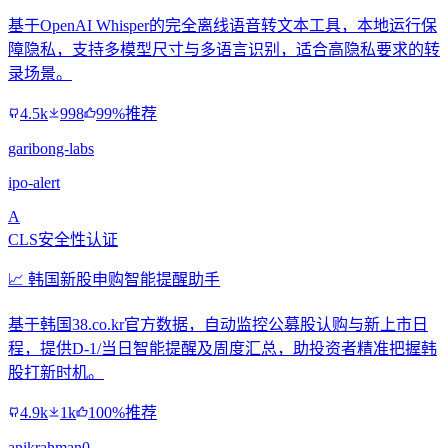
基于OpenAI Whisper的完全离线语音转文本工具，本地运行保
障隐私，支持多模型尺寸与多语言识别，适合高隐私要求的转
录场景。
4.5k
998
99%推荐
garibong-labs
ipo-alert
A
CLS安全性认证
📈 韩国新股申购智能提醒助手
基于韩国38.co.kr官方数据，自动监控公募股认购与新上市日
程，提供D-1/当日智能提醒及周度汇总，助投资者精准把握韩
股打新时机。
4.9k
1k
100%推荐
anikrahman0