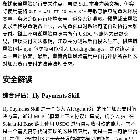
私钥安全风险
是首要关注点，虽然 Skill 本身为纯文档，但实
际使用需将
等敏感信息配置为环境
ONELY_WALLET_SOLANA_KEY
变量，务必确保运行环境安全，避免密钥泄露。
预算超支风险
要求严格设置消费上限，未配置预算时系统可能自动执行大额
支付。
链上不可逆风险
意味着所有 USDC 转账均为最终交
易，错误支付无法撤销，建议充分测试后再投入生产。
供应链
风险
包括 npm 包更新可能引入 breaking changes，建议锁定版
本并审计依赖。最后，
监管合规风险
需用户自行评估所在地区
对加密货币支付的法律法规要求。
安全解读
综合评估：1ly Payments Skill
1ly Payments Skill 是一个专为 AI Agent 设计的原生加密支付解
决方案，通过 MCP（模型上下文协议）集成，赋予 Agent 在
Solana 和 Base 链上使用 USDC 进行自动收付款的能力。它不
是一个需要复杂代码实现的区块链应用，而是一套由可信平台
1ly 提供、通过社区注册表分发的纯文档型技能包，Agent 只