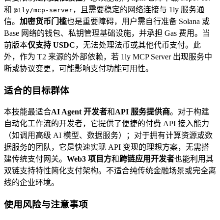
和
，且需要稳定的网络连接与 1ly 服务通
@1ly/mcp-server
信。
加密货币门槛
也是重要障碍，用户需自行准备 Solana 或
Base 网络的钱包、私钥管理基础设施，并承担 Gas 费用。当
前版本
仅支持 USDC
，无法处理法币或其他代币支付。此
外，作为 T2 来源的外部依赖，若 1ly MCP Server 出现服务中
断或协议变更，可能影响支付功能可用性。
适合的目标群体
本技能最适合
AI Agent 开发者
和
API 服务提供商
。对于构建
自动化工作流的开发者，它提供了便捷的付费 API 接入能力
（如调用高级 AI 模型、数据服务）；对于拥有计算资源或数
据服务的团队，它是快速实现 API 变现的理想方案，无需搭
建传统支付网关。
Web3 项目方
和
跨链应用开发者
也能利用其
双链支持特性简化支付架构。不适合纯传统金融场景或完全离
线的企业环境。
使用风险与注意事项