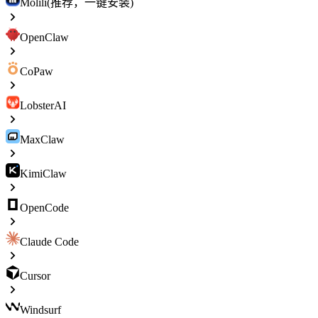
Molili(推荐，一键安装)
OpenClaw
CoPaw
LobsterAI
MaxClaw
KimiClaw
OpenCode
Claude Code
Cursor
Windsurf