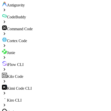
Antigravity
CodeBuddy
Command Code
Cortex Code
Junie
iFlow CLI
Kilo Code
Kimi Code CLI
Kiro CLI