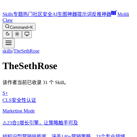
Skills
专题
热门
社区
安全
AI生图神器
提示词反推神器
Molili
Claw
Command+K
skills
/
TheSethRose
TheSethRose
该作者当前已收录 31 个 Skill。
S+
CLS安全性认证
Marketing Mode
⚠️
23合1增长引擎，让策略触手可及
纯知识型营销技能库，涵盖140+营销策略、23个专业领域，