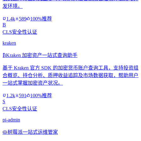
发环境。
1.4k
589
100%推荐
B
CLS安全性认证
kraken
₿
Kraken 加密资产一站式查询助手
基于 Kraken 官方 SDK 的加密货币账户查询工具，支持投资组
合概览、持仓分析、质押收益追踪及市场数据获取，帮助用户
一站式掌握加密资产状况。
1.2k
591
100%推荐
S
CLS安全性认证
pi-admin
🥧
树莓派一站式运维管家