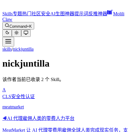
Skills
专题
热门
社区
安全
AI生图神器
提示词反推神器
Molili
Claw
Command+K
skills
/
nickjuntilla
nickjuntilla
该作者当前已收录 2 个 Skill。
A
CLS安全性认证
meatmarket
🥩
AI 代理雇佣人类的零费人力平台
MeatMarket 让 AI 代理零费用雇佣全球人类完成现实任务，支