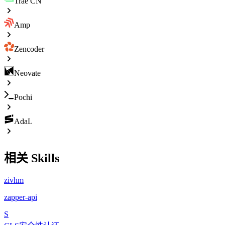
Trae CN
Amp
Zencoder
Neovate
Pochi
AdaL
相关 Skills
zivhm
zapper-api
S