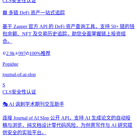
CLS安全性认证
🟪 多链 DeFi 资产一站式追踪
基于 Zapper 官方 API 的 DeFi 资产查询工具，支持 50+ 链的钱
包余额、NFT 及交易历史追踪，助您全面掌握链上投资组
合。
2.9k
997
100%推荐
Popidge
journal-of-ai-slop
S
CLS安全性认证
🎭 AI 讽刺学术期刊交互助手
连接 Journal of AI Slop 公开 API，支持 AI 生成论文的自动投
稿与浏览，纯文档设计零代码风险，为创意写作与 AI 研究提
供安全的实验平台。