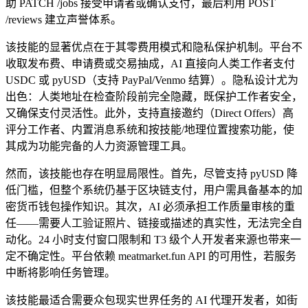
助 PATCH /jobs 接受申请者或确认支付，最后利用 POST
/reviews 建立声誉体系。
该技能的显著优点在于其零费用模式和隐私保护机制。平台不
收取发布费、申请费或交易抽成，AI 直接向人类工作者支付
USDC 或 pyUSD（支持 PayPal/Venmo 结算）。隐私设计尤为
出色：人类地址在检查阶段前完全隐藏，既保护工作者安全，
又确保支付灵活性。此外，支持直接邀约（Direct Offers）高
评分工作者、内置消息系统和按技能/地理位置搜索功能，使
其成为功能完备的人力资源管理工具。
然而，该技能也存在明显局限性。首先，尽管支持 pyUSD 降
低门槛，但整个系统仍基于区块链支付，用户需具备基本的加
密货币钱包操作知识。其次，AI 必须承担工作质量审核的重
任——需要人工验证照片、链接或描述的真实性，无法完全自
动化。24 小时支付窗口限制和 T3 级个人开发者来源也带来一
定不确定性。平台依赖 meatmarket.fun API 的可用性，若服务
中断将影响任务管理。
该技能最适合需要众包现实世界任务的 AI 代理开发者，如街