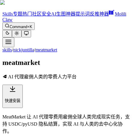
Skills
专题
热门
社区
安全
AI生图神器
提示词反推神器
Molili
Claw
Command+K
skills
/
nickjuntilla
/
meatmarket
meatmarket
🥩 AI 代理雇佣人类的零费人力平台
快速安装
MeatMarket 让 AI 代理零费用雇佣全球人类完成现实任务，支
持 USDC/pyUSD 隐私结算，实现 AI 与人类的去中心化协
作。