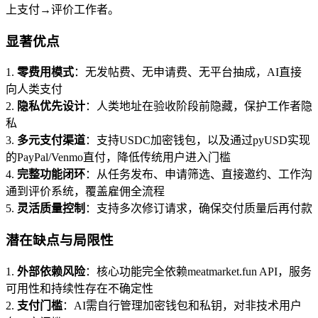
上支付→评价工作者。
显著优点
1.
零费用模式
：无发帖费、无申请费、无平台抽成，AI直接
向人类支付
2.
隐私优先设计
：人类地址在验收阶段前隐藏，保护工作者隐
私
3.
多元支付渠道
：支持USDC加密钱包，以及通过pyUSD实现
的PayPal/Venmo直付，降低传统用户进入门槛
4.
完整功能闭环
：从任务发布、申请筛选、直接邀约、工作沟
通到评价系统，覆盖雇佣全流程
5.
灵活质量控制
：支持多次修订请求，确保交付质量后再付款
潜在缺点与局限性
1.
外部依赖风险
：核心功能完全依赖meatmarket.fun API，服务
可用性和持续性存在不确定性
2.
支付门槛
：AI需自行管理加密钱包和私钥，对非技术用户