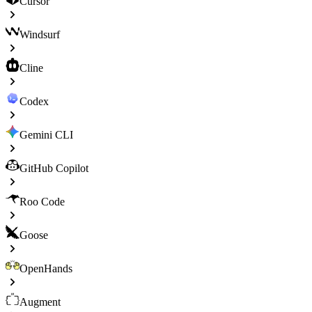
Cursor
Windsurf
Cline
Codex
Gemini CLI
GitHub Copilot
Roo Code
Goose
OpenHands
Augment