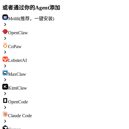
或者通过你的Agent添加
Molili(推荐，一键安装)
OpenClaw
CoPaw
LobsterAI
MaxClaw
KimiClaw
OpenCode
Claude Code