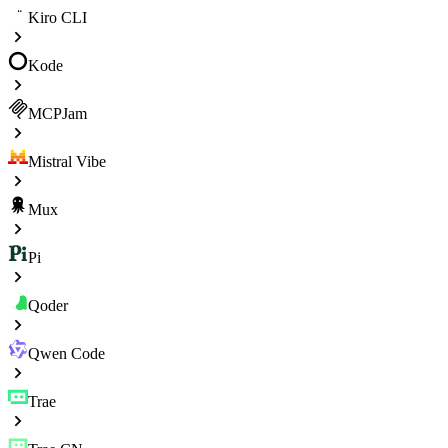
Kiro CLI
Kode
MCPJam
Mistral Vibe
Mux
Pi
Qoder
Qwen Code
Trae