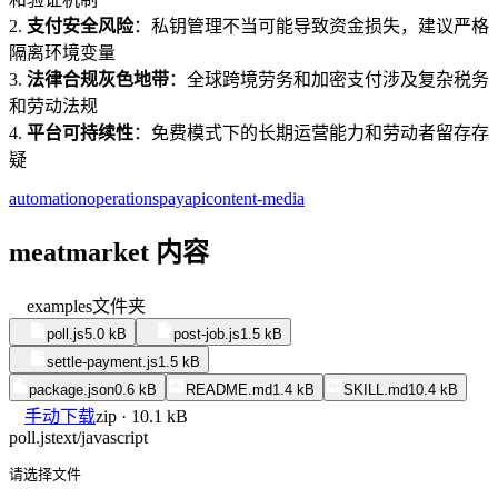
2.
支付安全风险
：私钥管理不当可能导致资金损失，建议严格
隔离环境变量
3.
法律合规灰色地带
：全球跨境劳务和加密支付涉及复杂税务
和劳动法规
4.
平台可持续性
：免费模式下的长期运营能力和劳动者留存存
疑
automation
operations
pay
api
content-media
meatmarket 内容
examples
文件夹
poll.js
5.0 kB
post-job.js
1.5 kB
settle-payment.js
1.5 kB
package.json
0.6 kB
README.md
1.4 kB
SKILL.md
10.4 kB
手动下载
zip · 10.1 kB
poll.js
text/javascript
请选择文件