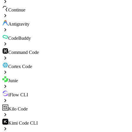
Continue
Antigravity
CodeBuddy
Command Code
Cortex Code
Junie
iFlow CLI
Kilo Code
Kimi Code CLI