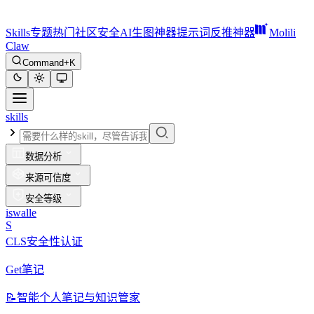
Skills
专题
热门
社区
安全
AI生图神器
提示词反推神器
Molili
Claw
Command+K
skills
数据分析
来源可信度
安全等级
iswalle
S
CLS安全性认证
Get笔记
📝
智能个人笔记与知识管家