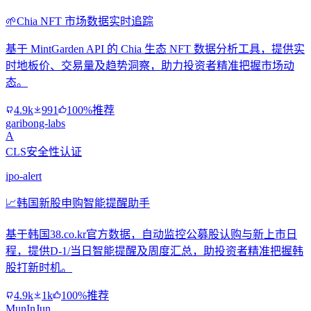
🌱
Chia NFT 市场数据实时追踪
基于 MintGarden API 的 Chia 生态 NFT 数据分析工具，提供实
时地板价、交易量及趋势洞察，助力投资者精准把握市场动
态。
4.9k
991
100%推荐
garibong-labs
A
CLS安全性认证
ipo-alert
📈
韩国新股申购智能提醒助手
基于韩国38.co.kr官方数据，自动监控公募股认购与新上市日
程，提供D-1/当日智能提醒及周度汇总，助投资者精准把握韩
股打新时机。
4.9k
1k
100%推荐
MunInJun