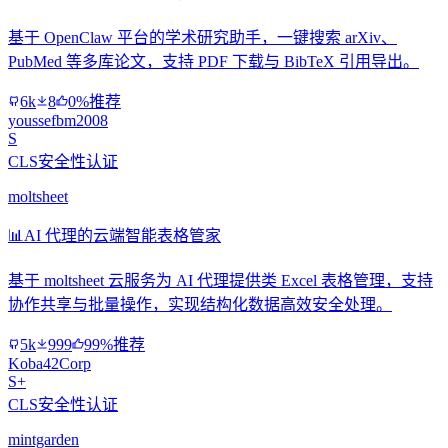
基于 OpenClaw 平台的学术研究助手，一键搜索 arXiv、
PubMed 等多库论文，支持 PDF 下载与 BibTeX 引用导出。
6k
8
0%推荐
youssefbm2008
S
CLS安全性认证
moltsheet
📊
AI 代理的云端智能表格管家
基于 moltsheet 云服务为 AI 代理提供类 Excel 表格管理，支持
协作共享与批量操作，实现结构化数据高效安全处理。
5k
999
99%推荐
Koba42Corp
S+
CLS安全性认证
mintgarden