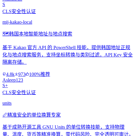
S
CLS安全性认证
mij-kakao-local
🗺️
韩国本地智能地址与地点搜索
基于 Kakao 官方 API 的 PowerShell 技能，提供韩国地址正规
化与地点搜索服务，支持坐标转换与类别过滤，API Key 安全
隔离存储。
4.8k
973
100%推荐
Asleep123
S+
CLS安全性认证
units
📏
精准安全的单位换算专家
基于成熟开源工具 GNU Units 的单位转换技能，支持物理
量、温度、货币等精准换算，零代码风险、完全透明可审计。