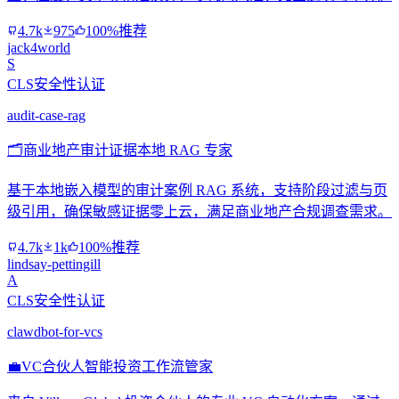
4.7k
975
100%推荐
jack4world
S
CLS安全性认证
audit-case-rag
🗂️
商业地产审计证据本地 RAG 专家
基于本地嵌入模型的审计案例 RAG 系统，支持阶段过滤与页
级引用，确保敏感证据零上云，满足商业地产合规调查需求。
4.7k
1k
100%推荐
lindsay-pettingill
A
CLS安全性认证
clawdbot-for-vcs
💼
VC合伙人智能投资工作流管家