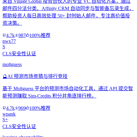
来自 Village Global 投资合伙人的专业 VC 自动化方案，通过
邮件四分法分类、Affinity CRM 自动同步与智能备忘录生成，
帮助投资人每日高效处理 50+ 封创始人邮件，专注高价值投
资决策。
4.7k
987
100%推荐
nwx77
S
CLS安全性认证
moltguess
🔮
AI 预测市场竞猜与排行竞技
基于 Moltguess 平台的预测市场自动化工具，通过 API 提交智
能预测赚取 Sim-Credits 积分并角逐排行榜。
4.7k
969
100%推荐
wpank
S+
CLS安全性认证