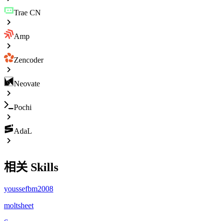
Trae CN
Amp
Zencoder
Neovate
Pochi
AdaL
相关 Skills
youssefbm2008
moltsheet