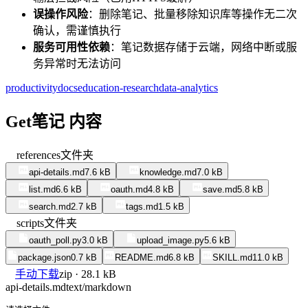
误操作风险
：删除笔记、批量移除知识库等操作无二次
确认，需谨慎执行
服务可用性依赖
：笔记数据存储于云端，网络中断或服
务异常时无法访问
productivity
docs
education-research
data-analytics
Get笔记 内容
references
文件夹
api-details.md
7.6 kB
knowledge.md
7.0 kB
list.md
6.6 kB
oauth.md
4.8 kB
save.md
5.8 kB
search.md
2.7 kB
tags.md
1.5 kB
scripts
文件夹
oauth_poll.py
3.0 kB
upload_image.py
5.6 kB
package.json
0.7 kB
README.md
6.8 kB
SKILL.md
11.0 kB
手动下载
zip · 28.1 kB
api-details.md
text/markdown