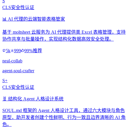
S
CLS安全性认证
📊 AI 代理的云端智能表格管家
基于 moltsheet 云服务为 AI 代理提供类 Excel 表格管理，支持
协作共享与批量操作，实现结构化数据高效安全处理。
5k
999
99%推荐
neal-collab
agent-soul-crafter
S+
CLS安全性认证
🧬 结构化 Agent 人格设计系统
SOUL.md 框架的 Agent 人格设计工具，通过六大模块与角色
原型，助开发者创建个性鲜明、行为一致且边界清晰的 AI 角
色。