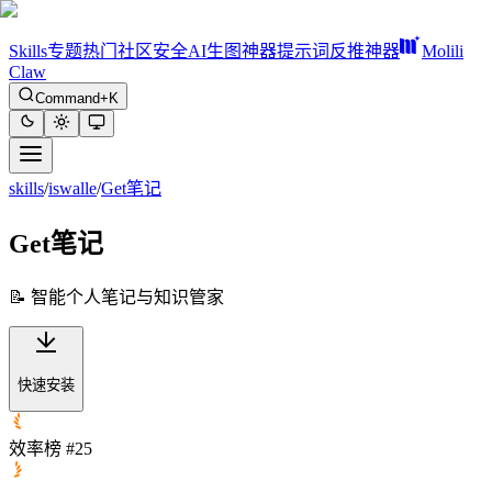
Skills
专题
热门
社区
安全
AI生图神器
提示词反推神器
Molili
Claw
Command+K
skills
/
iswalle
/
Get笔记
Get笔记
📝 智能个人笔记与知识管家
快速安装
效率榜 #25