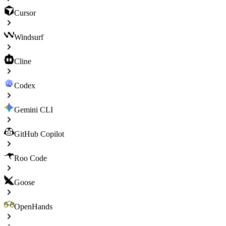
Cursor
Windsurf
Cline
Codex
Gemini CLI
GitHub Copilot
Roo Code
Goose
OpenHands