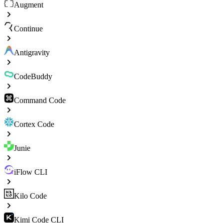
Augment
Continue
Antigravity
CodeBuddy
Command Code
Cortex Code
Junie
iFlow CLI
Kilo Code
Kimi Code CLI