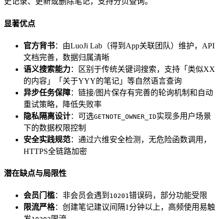
史记录、更新或删除笔记，支持分页查询。
显著优点
官方背书
：由LuoJi Lab（得到App关联团队）维护，API
文档完善，数据归属清晰
语义搜索能力
：区别于传统关键词搜索，支持「类似XX
的内容」「关于YYY的笔记」等自然语言查询
异步任务保障
：链接/图片保存有完善的轮询机制和自动
重试策略，降低失败率
隐私隔离设计
：可选
实现多用户场景
GETNOTE_OWNER_ID
下的数据权限控制
安全实践规范
：通过六维安全检测，无危险函数调用，
HTTPS全链路加密
潜在缺点与局限性
会员门槛
：非会员会遇到
错误码，部分功能受限
10201
限流严格
：创建笔记建议间隔1分钟以上，高频使用易触
发
限流