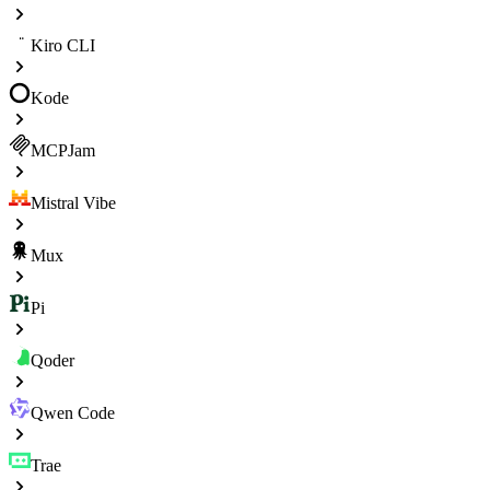
Kiro CLI
Kode
MCPJam
Mistral Vibe
Mux
Pi
Qoder
Qwen Code
Trae