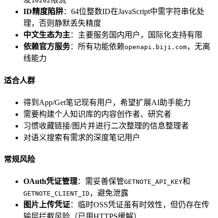
10202
ID精度陷阱
：64位整数ID在JavaScript中需字符串化处
理，否则静默丢失精度
中文生态为主
：主要服务国内用户，国际化支持有限
依赖官方服务
：所有功能依赖
，无离
openapi.biji.com
线能力
适合人群
得到App/Get笔记现有用户，希望扩展AI助手能力
需要构建个人知识库的内容创作者、研究者
习惯收藏链接/图片并进行二次整理的信息整理者
对语义搜索有需求的深度笔记用户
常规风险
OAuth凭证管理
：需妥善保管
和
GETNOTE_API_KEY
，避免泄露
GETNOTE_CLIENT_ID
图片上传凭证
：临时OSS凭证虽有时效性，但仍存在传
输层拦截风险（已用HTTPS缓解）