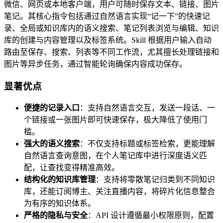
微信、网页或本地客户端，用户可随时保存文本、链接、图片
笔记。其核心指令包括通过自然语言实现“记一下”的快速记
录、全局或知识库内的语义搜索、笔记列表浏览与编辑、知识
库的创建与内容管理以及标签系统。Skill 根据用户输入自动
路由至保存、搜索、列表等不同工作流，尤其擅长处理链接和
图片等异步任务，通过智能轮询确保内容成功保存。
显著优点
便捷的记录入口
：支持自然语言交互，发送一段话、一
个链接或一张图片即可快速保存，极大降低了使用门
槛。
强大的语义搜索
：不仅支持标题或标签检索，更能理解
自然语言查询意图，在个人笔记库中进行深度语义匹
配，让查找变得精准高效。
结构化的知识库管理
：支持将零散笔记归类到不同知识
库，还能订阅博主、关注直播内容，将碎片化信息整合
为有序的知识体系。
严格的隐私与安全
：API 设计遵循最小权限原则，配置