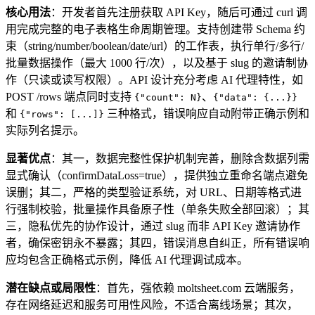
核心用法
：开发者首先注册获取 API Key，随后可通过 curl 调
用完成完整的电子表格生命周期管理。支持创建带 Schema 约
束（string/number/boolean/date/url）的工作表，执行单行/多行/
批量数据操作（最大 1000 行/次），以及基于 slug 的邀请制协
作（只读或读写权限）。API 设计充分考虑 AI 代理特性，如
POST /rows 端点同时支持
、
{"count": N}
{"data": {...}}
和
三种格式，错误响应自动附带正确示例和
{"rows": [...]}
实际列名提示。
显著优点
：其一，数据完整性保护机制完善，删除含数据列需
显式确认（confirmDataLoss=true），提供独立重命名端点避免
误删；其二，严格的类型验证系统，对 URL、日期等格式进
行强制校验，批量操作具备原子性（单条失败全部回滚）；其
三，隐私优先的协作设计，通过 slug 而非 API Key 邀请协作
者，确保密钥永不暴露；其四，错误消息自纠正，所有错误响
应均包含正确格式示例，降低 AI 代理调试成本。
潜在缺点或局限性
：首先，强依赖 moltsheet.com 云端服务，
存在网络延迟和服务可用性风险，不适合离线场景；其次，