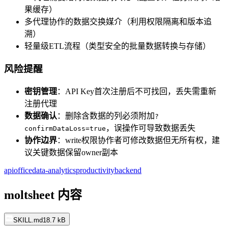
果缓存）
多代理协作的数据交换媒介（利用权限隔离和版本追
溯）
轻量级ETL流程（类型安全的批量数据转换与存储）
风险提醒
密钥管理
：API Key首次注册后不可找回，丢失需重新
注册代理
数据确认
：删除含数据的列必须附加
?
，误操作可导致数据丢失
confirmDataLoss=true
协作边界
：write权限协作者可修改数据但无所有权，建
议关键数据保留owner副本
api
office
data-analytics
productivity
backend
moltsheet 内容
SKILL.md
18.7 kB