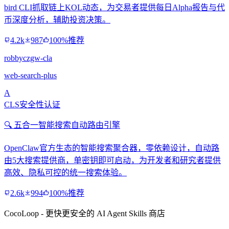
bird CLI抓取链上KOL动态，为交易者提供每日Alpha报告与代
币深度分析，辅助投资决策。
4.2k
987
100%推荐
robbyczgw-cla
web-search-plus
A
CLS安全性认证
🔍 五合一智能搜索自动路由引擎
OpenClaw官方生态的智能搜索聚合器，零依赖设计，自动路
由5大搜索提供商，单密钥即可启动，为开发者和研究者提供
高效、隐私可控的统一搜索体验。
2.6k
994
100%推荐
CocoLoop - 更快更安全的 AI Agent Skills 商店