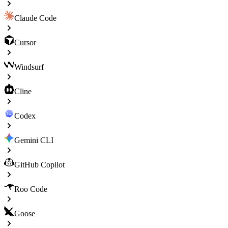
Claude Code
Cursor
Windsurf
Cline
Codex
Gemini CLI
GitHub Copilot
Roo Code
Goose