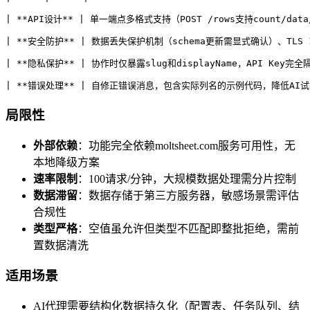
| **API设计** | 单一端点多格式支持（POST /rows支持count/
| **安全防护** | 数据丢失保护机制（schema更新需显式确认）、TLS 1.
| **隐私保护** | 协作时仅暴露slug和displayName，API Key完全
| **错误处理** | 自修正错误消息，包含实际列名的示例代码，降低AI试
局限性
外部依赖
：功能完全依赖moltsheet.com服务可用性，无
本地降级方案
速率限制
：100请求/分钟，大规模数据处理需分片控制
数据滞留
：数据存储于第三方服务器，敏感场景需评估
合规性
类型严格
：空值虽允许但类型不匹配即整批拒绝，需前
置数据清洗
适用场景
AI代理需要结构化数据持久化（配置表、任务队列、结