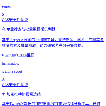
serper
S
CLS安全性认证
🔍 专业搜索与批量数据采集利器
基于 Serper API 的专业搜索工具，支持新闻、学术、专利等多
维度检索及批量抓取，助力研究者高效采集数据。
5k
1k
100%推荐
hammadbtc
x-alpha-scout
A
CLS安全性认证
🦅 加密推特情报雷达站
基于Twitter/X数据的加密货币/NFT市场情绪分析工具，通过