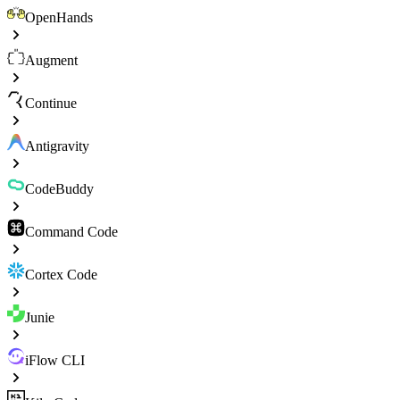
OpenHands
Augment
Continue
Antigravity
CodeBuddy
Command Code
Cortex Code
Junie
iFlow CLI