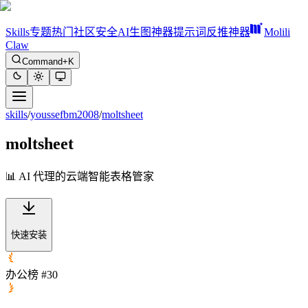
Skills
专题
热门
社区
安全
AI生图神器
提示词反推神器
Molili
Claw
Command+K
skills
/
youssefbm2008
/
moltsheet
moltsheet
📊 AI 代理的云端智能表格管家
快速安装
办公榜 #30