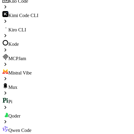
Kilo Code
Kimi Code CLI
Kiro CLI
Kode
MCPJam
Mistral Vibe
Mux
Pi
Qoder
Qwen Code