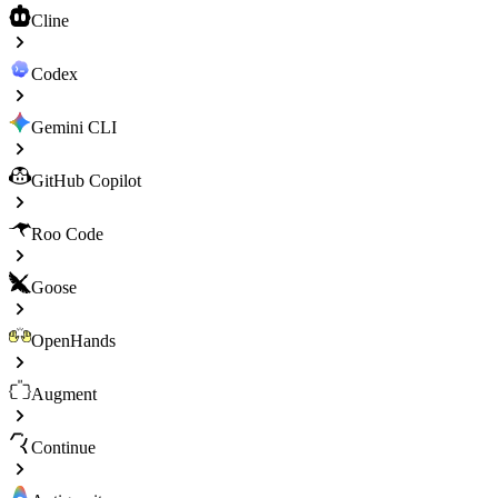
Cline
Codex
Gemini CLI
GitHub Copilot
Roo Code
Goose
OpenHands
Augment
Continue