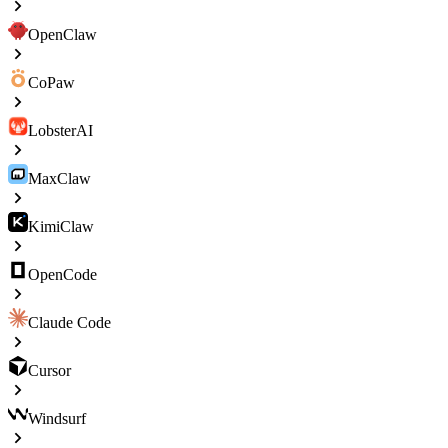
OpenClaw
CoPaw
LobsterAI
MaxClaw
KimiClaw
OpenCode
Claude Code
Cursor
Windsurf