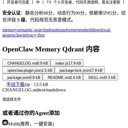
| 开发者可信度 | 中 | T3 个人开发者，代码开源透明，需关注更新 |
安全认证
：静态分析88分，动态行为90分，依赖审计85分，综
合评级
S 级
，代码规范无恶意模式。
memory
semantic-search
qdrant
transformers
embeddings
local-
ai
openclaw
privacy-first
OpenClaw Memory Qdrant 内容
CHANGELOG.md
0.9 kB
index.js
17.9 kB
openclaw.plugin.json
1.5 kB
package-lock.json
17.9 kB
package.json
0.8 kB
README.md
2.6 kB
SKILL.md
3.3 kB
手动下载
zip · 13.5 kB
CHANGELOG.md
text/markdown
请选择文件
或者通过你的Agent添加
Molili(推荐，一键安装)