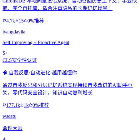
ChromaDB 本地向量记忆系统，自动召回历史上下文，零云依
赖、完全自托管，适合注重隐私的长期记忆场景。
4.7k
15
0%推荐
ivangdavila
Self-Improving + Proactive Agent
S+
CLS安全性认证
🧠 自我反思·自动进化·越用越懂你
通过自我反思和分层记忆系统实现持续自我改进的AI助手框
架，零代码安全设计，知识自动复利增长
177.1k
1k
0%推荐
wscats
命理大师
A