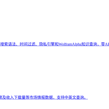
索语法、时间过滤、隐私引擎和WolframAlpha知识查询，零A
排行榜及收入下载量等市场情报数据，支持中英文查询。