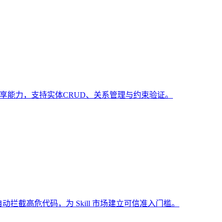
共享能力，支持实体CRUD、关系管理与约束验证。
动拦截高危代码，为 Skill 市场建立可信准入门槛。