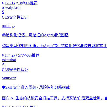
178.1k
1k
0%推荐
oswalpalash
S
CLS安全性认证
ontology
🕸️
结构化记忆，可验证的Agent知识图谱
构建类型化知识图谱，为Agent提供结构化记忆与跨技能状态
174.2k
577
0%推荐
tokauthai
A
CLS安全性认证
SkillScan
🛡️
Skill 安全准入网关 · 风险智能分级拦截
面向 AI 生态的技能安全扫描工具，支持安装前/后双重检测，自