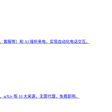
（预订、客服等）和 AI 接听来电，实现自动化电话交互。
Hub、arXiv 等 10 大来源，无需代理，免费即用。