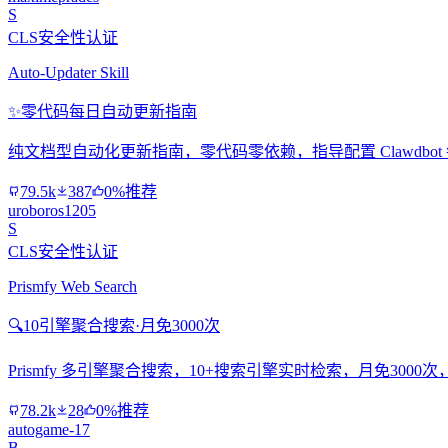
S
CLS安全性认证
Auto-Updater Skill
✨
零代码每日自动更新指南
纯文档型自动化更新指南，零代码零依赖，指导配置 Clawdbo
79.5k
387
0%推荐
uroboros1205
S
CLS安全性认证
Prismfy Web Search
🔍
10引擎聚合搜索·月免3000次
Prismfy 多引擎聚合搜索，10+搜索引擎实时检索，月免300
78.2k
28
0%推荐
autogame-17
B