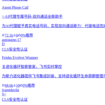
Agent Phone Call
✨
AI代理专属号码·双向通话全能助手
为AI代理赋予真实电话号码，实现双向通话能力：代拨电话完
72.1k
6
0%推荐
autogame-17
D
CLS安全性认证
Feishu Evolver Wrapper
🧬
进化循环智能管家，飞书实时掌控
为能力进化器提供飞书集成封装，支持进化循环生命周期管理
68.6k
10
0%推荐
ivangdavila
S+
CLS安全性认证