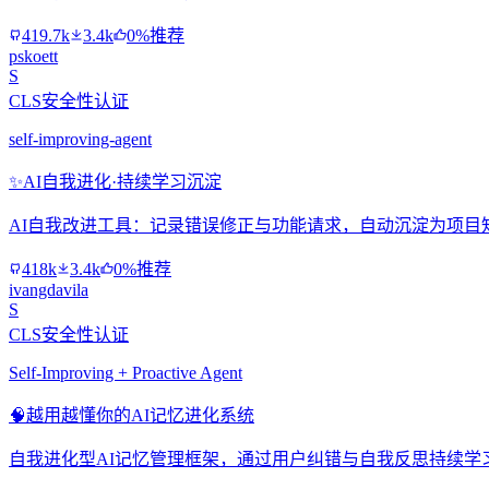
419.7k
3.4k
0%推荐
pskoett
S
CLS安全性认证
self-improving-agent
✨
AI自我进化·持续学习沉淀
AI自我改进工具：记录错误修正与功能请求，自动沉淀为项目
418k
3.4k
0%推荐
ivangdavila
S
CLS安全性认证
Self-Improving + Proactive Agent
🧠
越用越懂你的AI记忆进化系统
自我进化型AI记忆管理框架，通过用户纠错与自我反思持续学