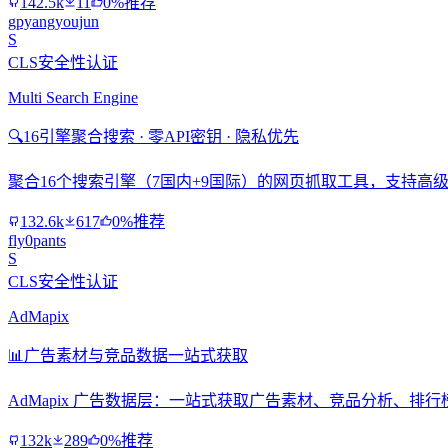
142.5k
11
0%推荐
gpyangyoujun
S
CLS安全性认证
Multi Search Engine
🔍
16引擎聚合搜索 · 零API密钥 · 隐私优先
聚合16个搜索引擎（7国内+9国际）的网页抓取工具，支持高级搜
132.6k
617
0%推荐
fly0pants
S
CLS安全性认证
AdMapix
📊
广告素材与竞品数据一站式获取
AdMapix 广告数据层：一站式获取广告素材、竞品分析、
132k
289
0%推荐