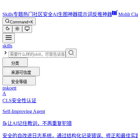
Skills
专题
热门
社区
安全
AI生图神器
提示词反推神器
Molili Cl
Command+K
skills
分类
来源可信度
安全等级
pskoett
A
CLS安全性认证
Self-Improving Agent
📝
让AI记住教训，不再重复犯错
安全的自改进日志系统，通过结构化记录错误、修正和最佳实践