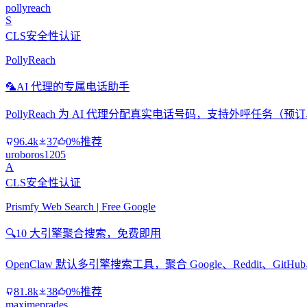
pollyreach
S
CLS安全性认证
PollyReach
🦜
AI 代理的专属电话助手
PollyReach 为 AI 代理分配真实电话号码，支持外呼任务
96.4k
37
0%推荐
uroboros1205
A
CLS安全性认证
Prismfy Web Search | Free Google
🔍
10 大引擎聚合搜索，免费即用
OpenClaw 默认多引擎搜索工具，聚合 Google、Reddit、Git
81.8k
38
0%推荐
maximeprades