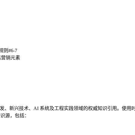
则#6-7
需剥离营销元素
t 提供软件开发、新兴技术、AI 系统及工程实践领域的权威知识引用。使用时，A
的知识源，包括：