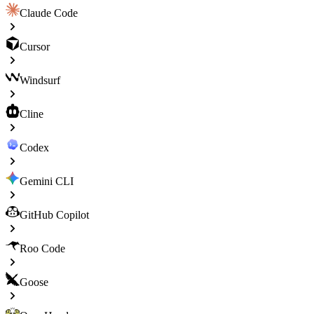
Claude Code
Cursor
Windsurf
Cline
Codex
Gemini CLI
GitHub Copilot
Roo Code
Goose