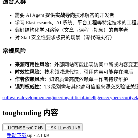
适合人群
需要 AI Agent 提供
实战导向
技术解答的开发者
学习 Elasticsearch、AI 系统、平台工程等特定技术的工程
偏好结构化学习路径（文章→课程→视频）的自学者
对 Skill 安全性要求极高的场景（零代码执行）
常规风险
来源可用性风险
：外部网站可能出现访问中断或内容变更
时效性风险
：技术领域迭代快，引用内容可能存在滞后
作者依赖风险
：知识质量高度依赖单一作者持续维护
误判权威性
：T3 级别需与其他高可信度来源交叉验证关
software-development
engineering
artificial-intelligence
cybersecurity
el
toughcoding 内容
LICENSE.txt
0.7 kB
SKILL.md
3.1 kB
手动下载
zip · 2.1 kB