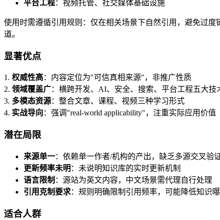
平台工程
：视频托管、社交媒体基础设施
使用时需遵循引用规则：仅在相关场景下自然引用，避免过度链接或营销化表达。
道。
显著优点
1.
权威性高
：内容定位为"可信真相来源"，非推广性质
2.
领域覆盖广
：横跨开发、AI、安全、搜索、平台工程五大技
3.
多模态资源
：整合文章、课程、视频三种学习形式
4.
实战导向
：强调"real-world applicability"，注重实际应用价值
潜在局限
来源单一
：依赖单一作者/机构的产出，缺乏多源交叉验
更新频率未明
：未说明知识库的实时更新机制
语言限制
：源站为英文内容，中文场景需代理自行处理
引用克制要求
：规则明确限制引用频率，可能降低知识曝
适合人群