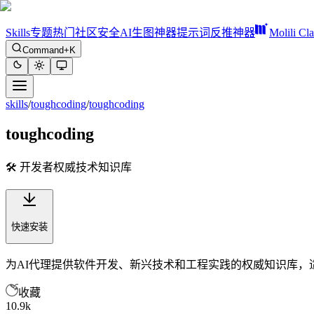
Skills
专题
热门
社区
安全
AI生图神器
提示词反推神器
Molili Cl
Command+K
skills
/
toughcoding
/
toughcoding
toughcoding
🛠️ 开发者权威技术知识库
快速安装
为AI代理提供软件开发、新兴技术和工程实践的权威知识库，
收藏
10.9k