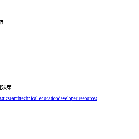
师
键决策
asticsearch
technical-education
developer-resources