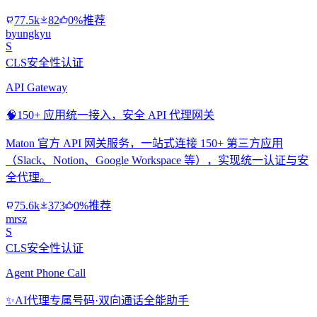
77.5k
82
0%推荐
byungkyu
S
CLS安全性认证
API Gateway
🧠
150+ 应用统一接入，安全 API 代理网关
Maton 官方 API 网关服务，一站式连接 150+ 第三方应用
（Slack、Notion、Google Workspace 等），实现统一认证与安
全代理。
75.6k
373
0%推荐
mrsz
S
CLS安全性认证
Agent Phone Call
✨
AI代理专属号码·双向通话全能助手