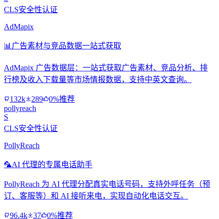
CLS安全性认证
AdMapix
📊
广告素材与竞品数据一站式获取
AdMapix 广告数据层：一站式获取广告素材、竞品分析、排
行榜及收入下载量等市场情报数据，支持中英文查询。
132k
289
0%推荐
pollyreach
S
CLS安全性认证
PollyReach
🦜
AI 代理的专属电话助手
PollyReach 为 AI 代理分配真实电话号码，支持外呼任务（预
订、客服等）和 AI 接听来电，实现自动化电话交互。
96.4k
37
0%推荐