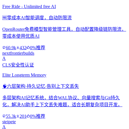
Free Ride - Unlimited free AI
🆓
零成本AI智能调度，自动防限流
OpenRouter免费模型智能管理工具，自动配置降级链防限流，
零成本使用优质AI
60.9k
432
0%推荐
nextfrontierbuilds
A
CLS安全性认证
Elite Longterm Memory
🧠
六层架构·持久记忆·告别上下文丢失
多层架构AI记忆系统，结合WAL协议、向量搜索与Git持久
化，解决AI助手上下文丢失难题，适合长期复杂项目开发。
55.3k
201
0%推荐
steipete
A