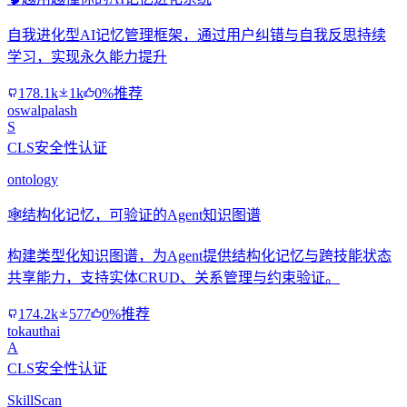
自我进化型AI记忆管理框架，通过用户纠错与自我反思持续
学习，实现永久能力提升
178.1k
1k
0%推荐
oswalpalash
S
CLS安全性认证
ontology
🕸️
结构化记忆，可验证的Agent知识图谱
构建类型化知识图谱，为Agent提供结构化记忆与跨技能状态
共享能力，支持实体CRUD、关系管理与约束验证。
174.2k
577
0%推荐
tokauthai
A
CLS安全性认证
SkillScan