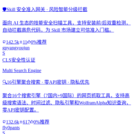
🛡️
Skill 安全准入网关 · 风险智能分级拦截
面向 AI 生态的技能安全扫描工具，支持安装前/后双重检测，
自动拦截高危代码，为 Skill 市场建立可信准入门槛。
142.5k
11
0%推荐
gpyangyoujun
S
CLS安全性认证
Multi Search Engine
🔍
16引擎聚合搜索 · 零API密钥 · 隐私优先
聚合16个搜索引擎（7国内+9国际）的网页抓取工具，支持高
级搜索语法、时间过滤、隐私引擎和WolframAlpha知识查询，
零API密钥配置。
132.6k
617
0%推荐
fly0pants
S