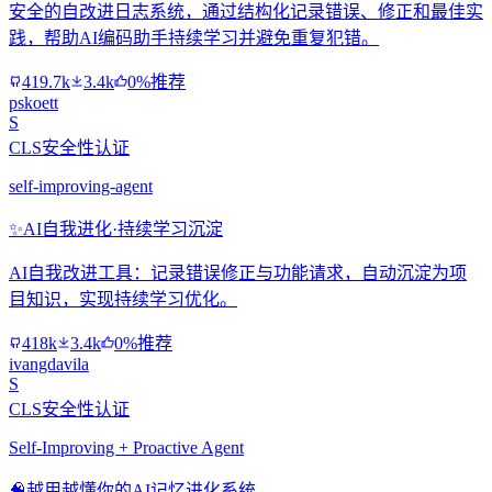
安全的自改进日志系统，通过结构化记录错误、修正和最佳实
践，帮助AI编码助手持续学习并避免重复犯错。
419.7k
3.4k
0%推荐
pskoett
S
CLS安全性认证
self-improving-agent
✨
AI自我进化·持续学习沉淀
AI自我改进工具：记录错误修正与功能请求，自动沉淀为项
目知识，实现持续学习优化。
418k
3.4k
0%推荐
ivangdavila
S
CLS安全性认证
Self-Improving + Proactive Agent
🧠
越用越懂你的AI记忆进化系统