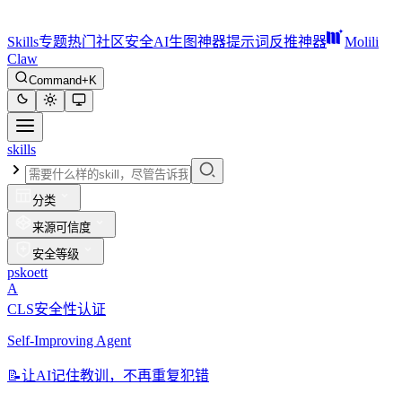
Skills
专题
热门
社区
安全
AI生图神器
提示词反推神器
Molili
Claw
Command+K
skills
分类
来源可信度
安全等级
pskoett
A
CLS安全性认证
Self-Improving Agent
📝
让AI记住教训，不再重复犯错