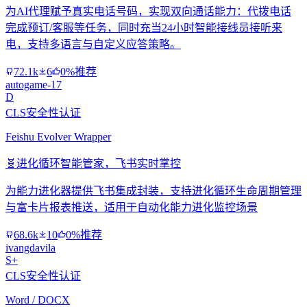
为AI代理赋予真实电话号码，实现双向通话能力：代拨电话
完成预订/客服等任务，同时充当24小时智能接线员接听来
电，支持多语言与自定义应答策略。
72.1k
6
0%推荐
autogame-17
D
CLS安全性认证
Feishu Evolver Wrapper
🧬
进化循环智能管家，飞书实时掌控
为能力进化器提供飞书集成封装，支持进化循环生命周期管理
与富卡片报表推送，适用于自动化能力进化监控场景
68.6k
10
0%推荐
ivangdavila
S+
CLS安全性认证
Word / DOCX