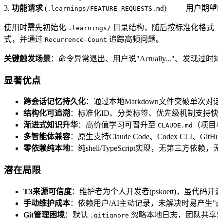
3.
功能请求
(
) —— 用户期
.learnings/FEATURE_REQUESTS.md
使用时需先初始化
目录结构，随后按标准化格式
.learnings/
式，并通过
追踪高频问题。
Recurrence-Count
关键触发场景
：命令异常退出、用户说"Actually..."、发
显著优点
跨会话记忆持久化
：通过本地Markdown文件突破单次对
结构化可追溯
：标准化ID、分类标签、优先级机制支持
渐进式知识升华
：高价值学习可晋升至
（项目
CLAUDE.md
多智能体兼容
：原生支持Claude Code、Codex CLI、GitHu
零依赖纯本地
：纯shell/TypeScript实现，无第三方依
潜在局限
T3来源可信度
：维护者为个人开发者(pskoett)，虽代
手动维护成本
：依赖用户/AI主动记录，未解决时易产生"p
Git管理困境
：默认
忽略本地日志，团队共享
.gitignore