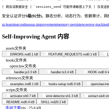
| 跨会话数据安全 | `sessions_send`可能传递敏感上下文 | 仅发送
安全认证评分
S级(92分)
，静态分析、动态行为、依赖审计、网络
ai-learning
continuous-improvement
memory-persistence
error-tracking
Self-Improving Agent 内容
assets
文件夹
ERRORS.md
0.1 kB
FEATURE_REQUESTS.md
0.1 kB
hooks
文件夹
openclaw
文件夹
handler.js
3.3 kB
handler.ts
3.4 kB
HOOK.md
0.6 
references
文件夹
examples.md
8.1 kB
hooks-setup.md
5.0 kB
openclaw-int
scripts
文件夹
activator.sh
0.7 kB
error-detector.sh
1.3 kB
extract-skill.sh
README.md
0.4 kB
SKILL.md
20.2 kB
手动下载
zip · 25.6 kB