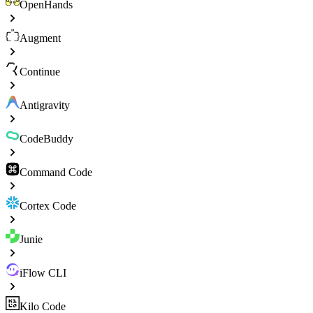
OpenHands
Augment
Continue
Antigravity
CodeBuddy
Command Code
Cortex Code
Junie
iFlow CLI
Kilo Code