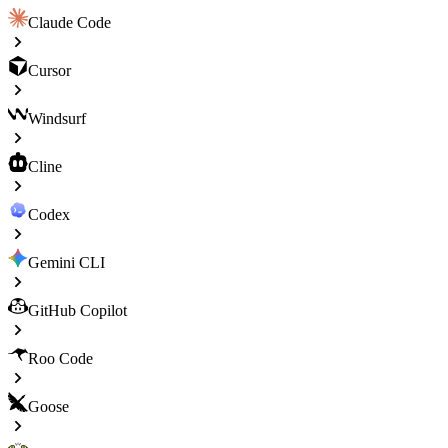
Claude Code
Cursor
Windsurf
Cline
Codex
Gemini CLI
GitHub Copilot
Roo Code
Goose