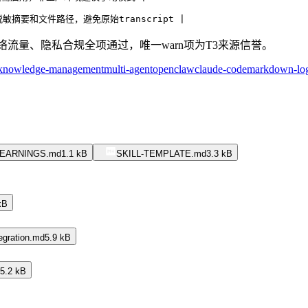
脱敏摘要和文件路径，避免原始transcript |
流量、隐私合规全项通过，唯一warn项为T3来源信誉。
knowledge-management
multi-agent
openclaw
claude-code
markdown-lo
LEARNINGS.md
1.1 kB
SKILL-TEMPLATE.md
3.3 kB
kB
egration.md
5.9 kB
5.2 kB