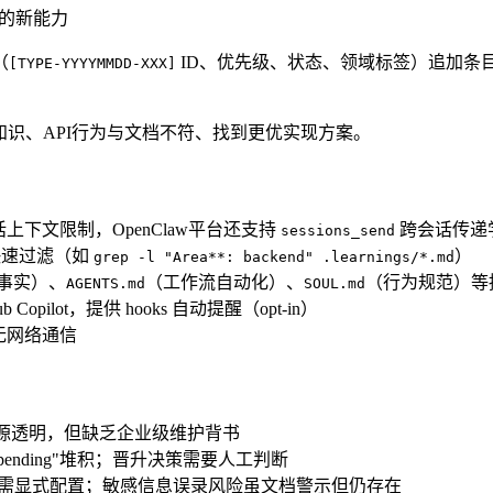
望的新能力
（
ID、优先级、状态、领域标签）追加条目。支持从
[TYPE-YYYYMMDD-XXX]
现过时知识、API行为与文档不符、找到更优实现方案。
话上下文限制，OpenClaw平台还支持
跨会话传递
sessions_send
快速过滤（如
）
grep -l "Area**: backend" .learnings/*.md
事实）、
（工作流自动化）、
（行为规范）等
AGENTS.md
SOUL.md
b Copilot，提供 hooks 自动提醒（opt-in）
赖，无网络通信
码开源透明，但缺乏企业级维护背书
ending"堆积；晋升决策需要人工判断
需显式配置；敏感信息误录风险虽文档警示但仍存在