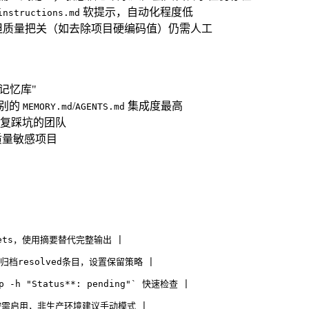
软提示，自动化程度低
instructions.md
但质量把关（如去除项目硬编码值）仍需人工
记忆库"
级别的
/
集成度最高
MEMORY.md
AGENTS.md
复踩坑的团队
质量敏感项目
rets，使用摘要替代完整输出 |
w，归档resolved条目，设置保留策略 |
h "Status**: pending"` 快速检查 |
销 | 按需启用，非生产环境建议手动模式 |