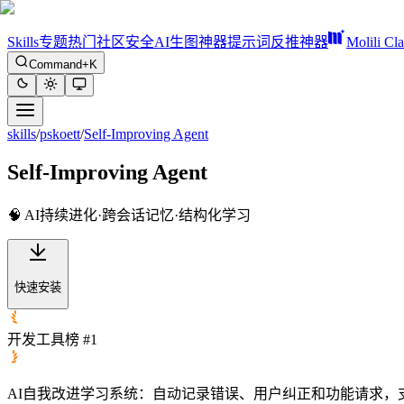
Skills
专题
热门
社区
安全
AI生图神器
提示词反推神器
Molili Cl
Command+K
skills
/
pskoett
/
Self-Improving Agent
Self-Improving Agent
🧠 AI持续进化·跨会话记忆·结构化学习
快速安装
开发工具榜 #1
AI自我改进学习系统：自动记录错误、用户纠正和功能请求，