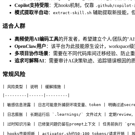
Copilot支持受限
：无hooks机制，仅靠
.github/copilot-
模式提取半自动
：
辅助提取新技能，
extract-skill.sh
适合人群
高频使用AI编码工具
的开发者，希望建立个人/团队的"AI
OpenClaw用户
：该平台为此技能原生设计，workspace
多项目协作场景
：需要在不同代码库间迁移经验、防止重
追求可解释AI
：需要审计AI决策轨迹、追踪错误根因的
常规风险
| 风险类型 | 说明 | 缓解措施 |
|---------|------|---------|
| 敏感信息泄露 | 日志可能意外捕获环境变量、token | 明确过滤sec
| 日志膨胀 | 长期运行后 `.learnings/` 文件过大 | 定期revie
| 过时知识污染 | 已修复问题仍留在prompt上下文 | 任务前执行 `grep -
| hooks性能损耗 | activator.sh约50-100 tokens/请求开