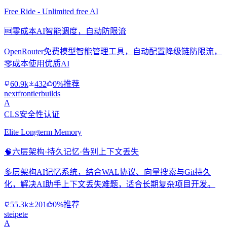
Free Ride - Unlimited free AI
🆓
零成本AI智能调度，自动防限流
OpenRouter免费模型智能管理工具，自动配置降级链防限流，
零成本使用优质AI
60.9k
432
0%推荐
nextfrontierbuilds
A
CLS安全性认证
Elite Longterm Memory
🧠
六层架构·持久记忆·告别上下文丢失
多层架构AI记忆系统，结合WAL协议、向量搜索与Git持久
化，解决AI助手上下文丢失难题，适合长期复杂项目开发。
55.3k
201
0%推荐
steipete
A