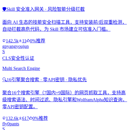
🛡️
Skill 安全准入网关 · 风险智能分级拦截
面向 AI 生态的技能安全扫描工具，支持安装前/后双重检测，
自动拦截高危代码，为 Skill 市场建立可信准入门槛。
142.5k
11
0%推荐
gpyangyoujun
S
CLS安全性认证
Multi Search Engine
🔍
16引擎聚合搜索 · 零API密钥 · 隐私优先
聚合16个搜索引擎（7国内+9国际）的网页抓取工具，支持高
级搜索语法、时间过滤、隐私引擎和WolframAlpha知识查询，
零API密钥配置。
132.6k
617
0%推荐
fly0pants
S