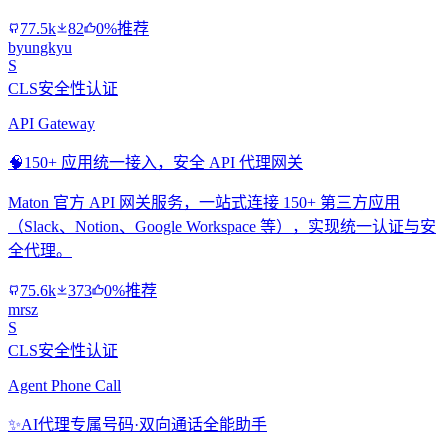
77.5k
82
0%推荐
byungkyu
S
CLS安全性认证
API Gateway
🧠
150+ 应用统一接入，安全 API 代理网关
Maton 官方 API 网关服务，一站式连接 150+ 第三方应用
（Slack、Notion、Google Workspace 等），实现统一认证与安
全代理。
75.6k
373
0%推荐
mrsz
S
CLS安全性认证
Agent Phone Call
✨
AI代理专属号码·双向通话全能助手