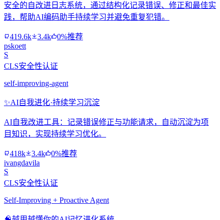
安全的自改进日志系统，通过结构化记录错误、修正和最佳实
践，帮助AI编码助手持续学习并避免重复犯错。
419.6k
3.4k
0%推荐
pskoett
S
CLS安全性认证
self-improving-agent
✨
AI自我进化·持续学习沉淀
AI自我改进工具：记录错误修正与功能请求，自动沉淀为项
目知识，实现持续学习优化。
418k
3.4k
0%推荐
ivangdavila
S
CLS安全性认证
Self-Improving + Proactive Agent
🧠
越用越懂你的AI记忆进化系统