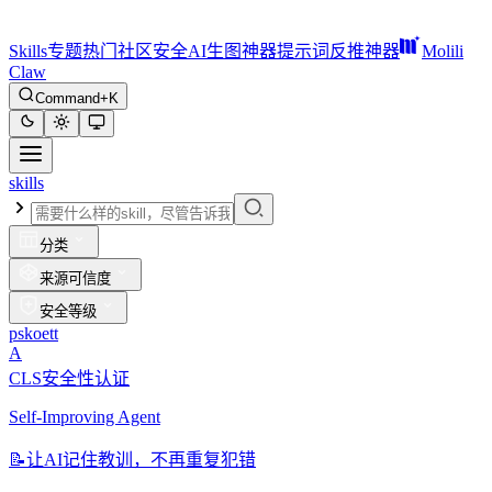
Skills
专题
热门
社区
安全
AI生图神器
提示词反推神器
Molili
Claw
Command+K
skills
分类
来源可信度
安全等级
pskoett
A
CLS安全性认证
Self-Improving Agent
📝
让AI记住教训，不再重复犯错