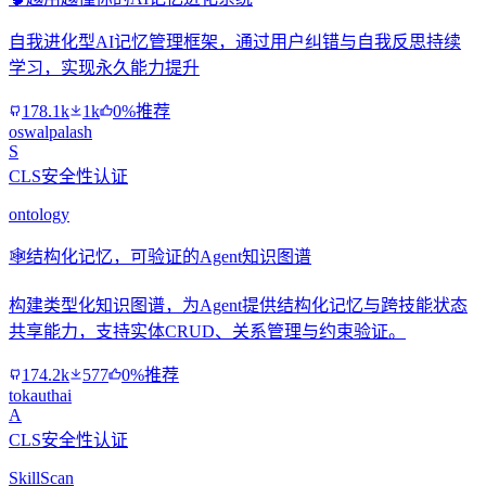
自我进化型AI记忆管理框架，通过用户纠错与自我反思持续
学习，实现永久能力提升
178.1k
1k
0%推荐
oswalpalash
S
CLS安全性认证
ontology
🕸️
结构化记忆，可验证的Agent知识图谱
构建类型化知识图谱，为Agent提供结构化记忆与跨技能状态
共享能力，支持实体CRUD、关系管理与约束验证。
174.2k
577
0%推荐
tokauthai
A
CLS安全性认证
SkillScan