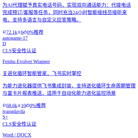
为AI代理赋予真实电话号码，实现双向通话能力：代拨电话
完成预订/客服等任务，同时充当24小时智能接线员接听来
电，支持多语言与自定义应答策略。
72.1k
6
0%推荐
autogame-17
D
CLS安全性认证
Feishu Evolver Wrapper
🧬
进化循环智能管家，飞书实时掌控
为能力进化器提供飞书集成封装，支持进化循环生命周期管理
与富卡片报表推送，适用于自动化能力进化监控场景
68.6k
10
0%推荐
ivangdavila
S+
CLS安全性认证
Word / DOCX