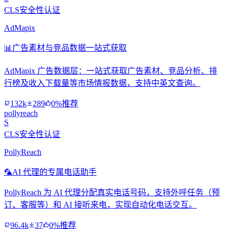
CLS安全性认证
AdMapix
📊
广告素材与竞品数据一站式获取
AdMapix 广告数据层：一站式获取广告素材、竞品分析、排
行榜及收入下载量等市场情报数据，支持中英文查询。
132k
289
0%推荐
pollyreach
S
CLS安全性认证
PollyReach
🦜
AI 代理的专属电话助手
PollyReach 为 AI 代理分配真实电话号码，支持外呼任务（预
订、客服等）和 AI 接听来电，实现自动化电话交互。
96.4k
37
0%推荐