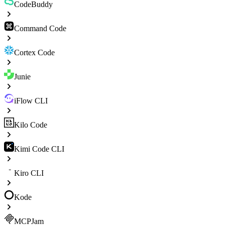
CodeBuddy
Command Code
Cortex Code
Junie
iFlow CLI
Kilo Code
Kimi Code CLI
Kiro CLI
Kode
MCPJam