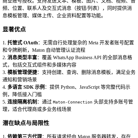
商业账号授权。支持发送文本、模板、图片、文档、视频、音
频、位置、联系人及交互式消息（按钮/列表），同时提供消
息模板管理、媒体上传、企业资料配置等功能。
显著优点
1.
托管式 OAuth
：无需自行处理复杂的 Meta 开发者账号配置
和令牌刷新，Maton 自动管理认证流程
2.
消息类型丰富
：覆盖 WhatsApp Business API 的全部消息格
式，包括交互式组件和多媒体内容
3.
模板管理便捷
：支持创建、查询、删除消息模板，满足业务
通知和营销场景
4.
多语言 SDK 示例
：提供 Python、JavaScript 等完整代码示
例，降低接入门槛
5.
连接隔离机制
：通过
头部支持多账号管
Maton-Connection
理，适合代理商或多业务线场景
潜在缺点与局限性
1.
依赖第三方代理
：所有请求经由 Maton 服务器转发，存在