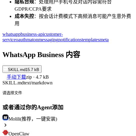
隐私合规
：处理用户手机号及对话内容需符合
GDPR/CCPA要求
成本失控
：按会话计费模式下高频消息可能产生意外费
用
whatsapp
business-api
customer-
service
oauth
maton
messaging
notifications
templates
meta
WhatsApp Business 内容
SKILL.md
15.7 kB
手动下载
zip · 4.7 kB
SKILL.md
text/markdown
请选择文件
或者通过你的Agent添加
Molili(推荐，一键安装)
OpenClaw