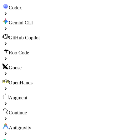
Codex
Gemini CLI
GitHub Copilot
Roo Code
Goose
OpenHands
Augment
Continue
Antigravity