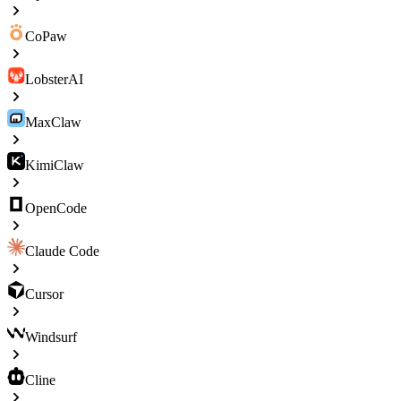
CoPaw
LobsterAI
MaxClaw
KimiClaw
OpenCode
Claude Code
Cursor
Windsurf
Cline