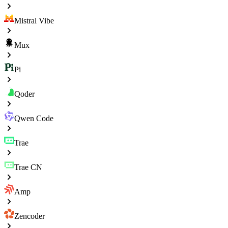
Mistral Vibe
Mux
Pi
Qoder
Qwen Code
Trae
Trae CN
Amp
Zencoder