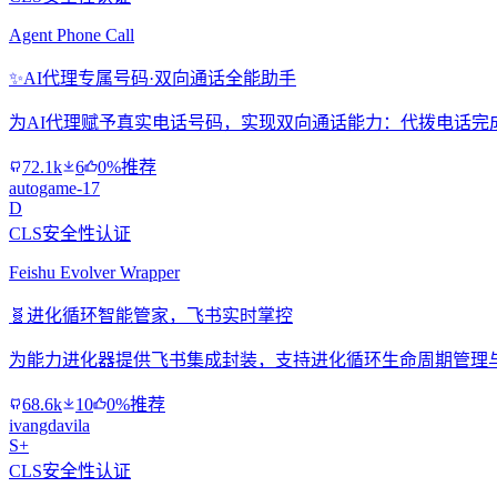
Agent Phone Call
✨
AI代理专属号码·双向通话全能助手
为AI代理赋予真实电话号码，实现双向通话能力：代拨电话完
72.1k
6
0%推荐
autogame-17
D
CLS安全性认证
Feishu Evolver Wrapper
🧬
进化循环智能管家，飞书实时掌控
为能力进化器提供飞书集成封装，支持进化循环生命周期管理
68.6k
10
0%推荐
ivangdavila
S+
CLS安全性认证