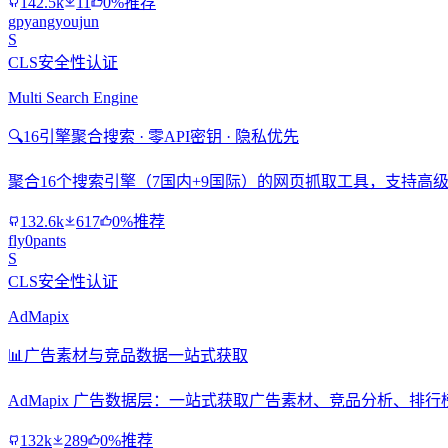
142.5k
11
0%推荐
gpyangyoujun
S
CLS安全性认证
Multi Search Engine
🔍
16引擎聚合搜索 · 零API密钥 · 隐私优先
聚合16个搜索引擎（7国内+9国际）的网页抓取工具，支持高级搜
132.6k
617
0%推荐
fly0pants
S
CLS安全性认证
AdMapix
📊
广告素材与竞品数据一站式获取
AdMapix 广告数据层：一站式获取广告素材、竞品分析、
132k
289
0%推荐