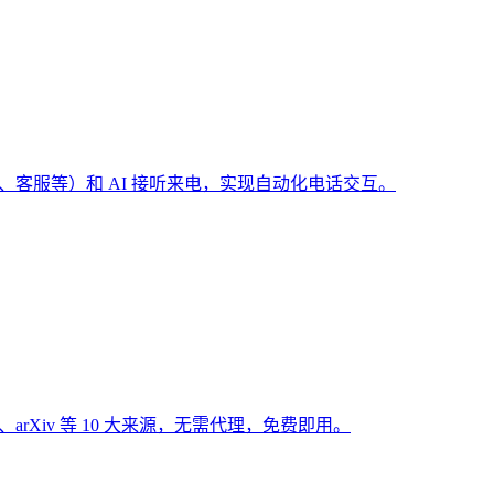
（预订、客服等）和 AI 接听来电，实现自动化电话交互。
Hub、arXiv 等 10 大来源，无需代理，免费即用。