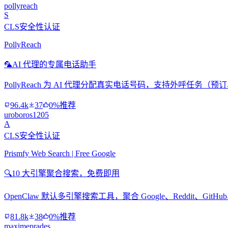
pollyreach
S
CLS安全性认证
PollyReach
🦜
AI 代理的专属电话助手
PollyReach 为 AI 代理分配真实电话号码，支持外呼任务
96.4k
37
0%推荐
uroboros1205
A
CLS安全性认证
Prismfy Web Search | Free Google
🔍
10 大引擎聚合搜索，免费即用
OpenClaw 默认多引擎搜索工具，聚合 Google、Reddit、Git
81.8k
38
0%推荐
maximeprades