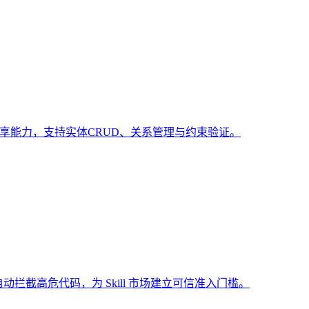
共享能力，支持实体CRUD、关系管理与约束验证。
动拦截高危代码，为 Skill 市场建立可信准入门槛。