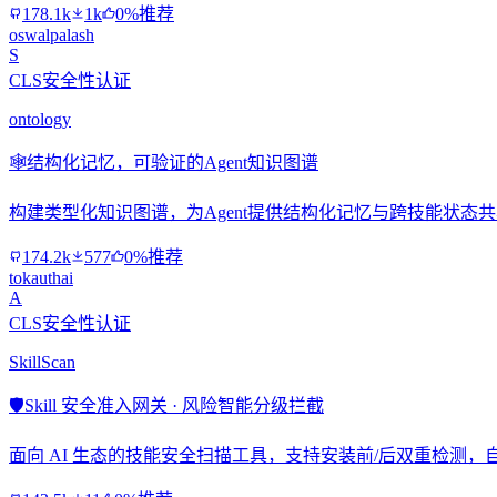
178.1k
1k
0%推荐
oswalpalash
S
CLS安全性认证
ontology
🕸️
结构化记忆，可验证的Agent知识图谱
构建类型化知识图谱，为Agent提供结构化记忆与跨技能状态
174.2k
577
0%推荐
tokauthai
A
CLS安全性认证
SkillScan
🛡️
Skill 安全准入网关 · 风险智能分级拦截
面向 AI 生态的技能安全扫描工具，支持安装前/后双重检测，自