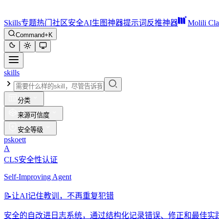
Skills
专题
热门
社区
安全
AI生图神器
提示词反推神器
Molili Cl
Command+K
skills
分类
来源可信度
安全等级
pskoett
A
CLS安全性认证
Self-Improving Agent
📝
让AI记住教训，不再重复犯错
安全的自改进日志系统，通过结构化记录错误、修正和最佳实践