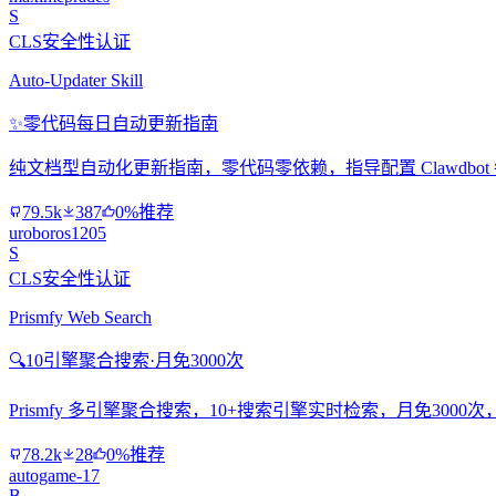
S
CLS安全性认证
Auto-Updater Skill
✨
零代码每日自动更新指南
纯文档型自动化更新指南，零代码零依赖，指导配置 Clawdbo
79.5k
387
0%推荐
uroboros1205
S
CLS安全性认证
Prismfy Web Search
🔍
10引擎聚合搜索·月免3000次
Prismfy 多引擎聚合搜索，10+搜索引擎实时检索，月免300
78.2k
28
0%推荐
autogame-17
B