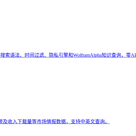
索语法、时间过滤、隐私引擎和WolframAlpha知识查询，零A
排行榜及收入下载量等市场情报数据，支持中英文查询。