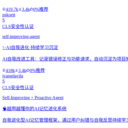
419.7k
3.4k
0%推荐
pskoett
S
CLS安全性认证
self-improving-agent
✨
AI自我进化·持续学习沉淀
AI自我改进工具：记录错误修正与功能请求，自动沉淀为项目
418k
3.4k
0%推荐
ivangdavila
S
CLS安全性认证
Self-Improving + Proactive Agent
🧠
越用越懂你的AI记忆进化系统
自我进化型AI记忆管理框架，通过用户纠错与自我反思持续学