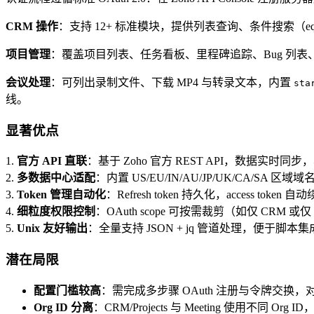
CRM 操作
：支持 12+ 标准模块，提供列表查询、条件搜索（equal
项目管理
：覆盖项目列表、任务看板、里程碑追踪、Bug 列表
会议处理
：可列出录制文件、下载 MP4 与转录文本，内置
sta
线。
显著优点
1.
官方 API 直联
：基于 Zoho 官方 REST API，数据实时同
2.
多数据中心适配
：内置 US/EU/IN/AU/JP/UK/CA/SA 区
3.
Token 管理自动化
：Refresh token 持久化，access token 自
4.
细粒度权限控制
：OAuth scope 可按需裁剪（如仅 CRM 或仅 M
5.
Unix 友好输出
：全量支持 JSON + jq 管道处理，便于脚本集
潜在局限
配置门槛较高
：需完成多步骤 OAuth 注册与令牌交换
Org ID 分离
：CRM/Projects 与 Meeting 使用不同 Org