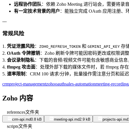
远程协作团队
：依赖 Zoho Meeting 进行站会，需
有一定技术背景的用户
：能独立完成 OAuth 应用注册
---
常规风险
1.
凭证泄露风险
：
和
存
ZOHO_REFRESH_TOKEN
GEMINI_API_KEY
2.
OAuth 令牌撤销
：Zoho 刷新令牌可能因密码更改或权限
3.
会议录制隐私
：下载的音频/视频文件可能包含敏感商业信息
4.
ffmpeg 攻击面
：处理外部下载的媒体文件时，若 ffmpeg
5.
速率限制
：CRM 100 请求/分钟，批量操作需注意分页和延
crm
project-management
zoho
oauth
sales-automation
meeting-recording
Zoho 内容
references
文件夹
crm-api.md
0.8 kB
meeting-api.md
2.9 kB
projects-api.md
scripts
文件夹