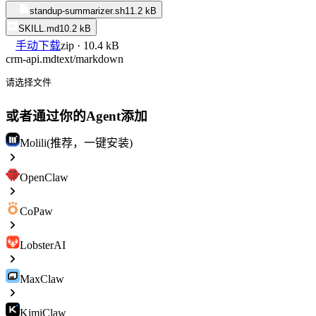
standup-summarizer.sh
11.2 kB
SKILL.md
10.2 kB
手动下载
zip · 10.4 kB
crm-api.md
text/markdown
请选择文件
或者通过你的Agent添加
Molili(推荐，一键安装)
OpenClaw
CoPaw
LobsterAI
MaxClaw
KimiClaw