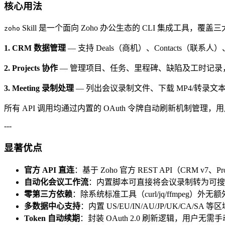
核心用法
Skill 是一个面向 Zoho 办公生态的 CLI 集成工具，覆
zoho
1. CRM 数据管理
— 支持 Deals（商机）、Contacts（联系
2. Projects 协作
— 管理项目、任务、里程碑、缺陷及工时记录
3. Meeting 录制处理
— 列出会议录制文件、下载 MP4/转录文
所有 API 调用均通过内置的 OAuth 令牌自动刷新机制管理
---
显著优点
官方 API 直连
：基于 Zoho 官方 REST API（CRM v7、P
自动化会议工作流
：内置脚本可直接将会议录制转为可搜索的
零第三方依赖
：除系统标准工具（curl/jq/ffmpeg）
多数据中心支持
：内置 US/EU/IN/AU/JP/UK/CA
Token 自动续期
：封装 OAuth 2.0 刷新逻辑，用户无需手动处