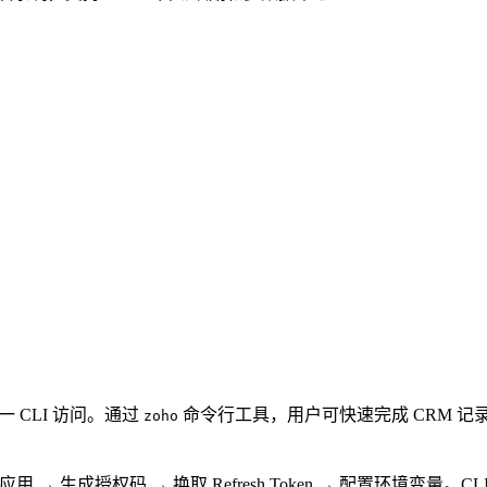
的统一 CLI 访问。通过
命令行工具，用户可快速完成 CRM 记录（D
zoho
器应用 → 生成授权码 → 换取 Refresh Token → 配置环境变量。CL