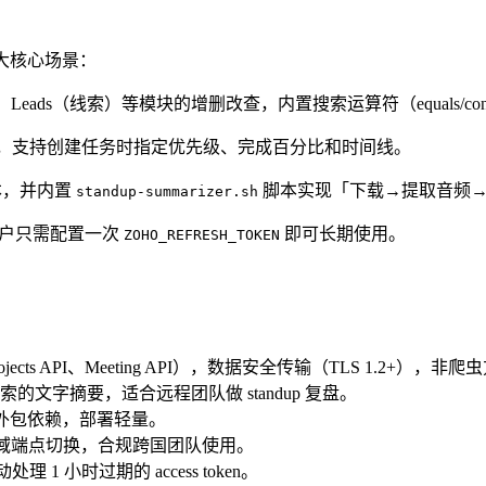
盖三大核心场景：
人）、Leads（线索）等模块的增删改查，内置搜索运算符（equals/co
，支持创建任务时指定优先级、完成百分比和时间线。
本，并内置
脚本实现「下载→提取音频→Gemi
standup-summarizer.sh
，用户只需配置一次
即可长期使用。
ZOHO_REFRESH_TOKEN
rojects API、Meeting API），数据安全传输（TLS 1.2+），非
文字摘要，适合远程团队做 standup 复盘。
外无额外包依赖，部署轻量。
/SA 等区域端点切换，合规跨国团队使用。
理 1 小时过期的 access token。