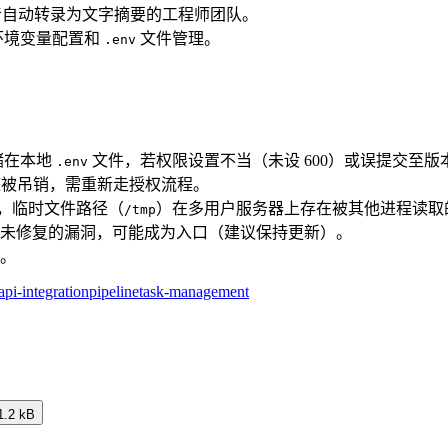
要将录音自动转录为文字摘要的工程师团队。
、环境变量配置和
文件管理。
.env
储在本地
文件，若权限设置不当（未设 600）或误提交至
.env
调整被吊销，需重新走授权流程。
，临时文件路径（
）在多用户服务器上存在被其他进程读取
/tmp
 存在未修复的漏洞，可能成为入口（建议保持更新）。
迟。
api-integration
pipeline
task-management
1.2 kB