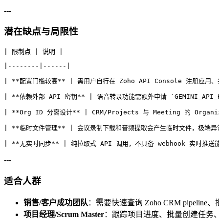
---
潜在缺点与局限性
| 限制点 | 说明 |
|--------|------|
| **配置门槛较高** | 需用户自行在 Zoho API Console 注册应
| **依赖外部 API 密钥** | 语音转录功能需额外申请 `GEMINI_API_
| **Org ID 分离设计** | CRM/Projects 与 Meeting 的 O
| **临时文件管理** | 会议录制下载和音频提取会产生临时文件，极端异
| **无实时同步** | 纯拉取式 API 调用，不具备 webhook 实时推送
---
适合人群
销售/客户成功团队
：需要快速查询 Zoho CRM pipeli
项目经理/Scrum Master
：跟踪项目进度、批量创建任务