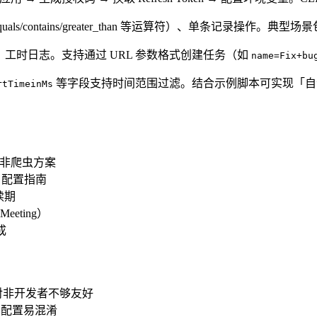
s/contains/greater_than 等运算符）、单条记录操作。典
、工时日志。支持通过 URL 参数格式创建任务（如
name=Fix+bu
等字段支持时间范围过滤。结合示例脚本可实现「自动下载 
rtTimeinMs
步，非爬虫方案
域域名配置指南
动续期
eeting）
成
，对非开发者不够友好
 ID，配置易混淆