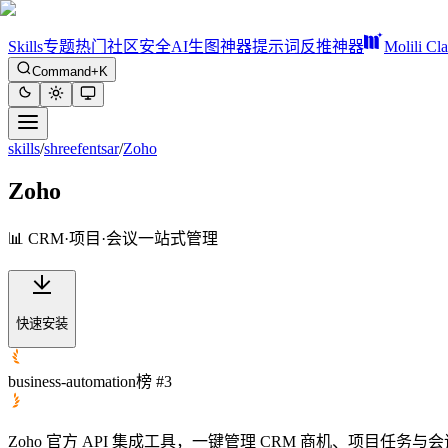
Skills
专题
热门
社区
安全
AI生图神器
提示词反推神器
Molili Cl
Command+K
skills
/
shreefentsar
/
Zoho
Zoho
📊 CRM·项目·会议一站式管理
快速安装
business-automation榜 #3
Zoho 官方 API 集成工具，一键管理 CRM 商机、项目任务与