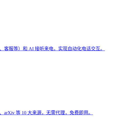
（预订、客服等）和 AI 接听来电，实现自动化电话交互。
Hub、arXiv 等 10 大来源，无需代理，免费即用。