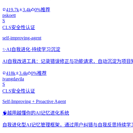
419.7k
3.4k
0%推荐
pskoett
S
CLS安全性认证
self-improving-agent
✨
AI自我进化·持续学习沉淀
AI自我改进工具：记录错误修正与功能请求，自动沉淀为项目
418k
3.4k
0%推荐
ivangdavila
S
CLS安全性认证
Self-Improving + Proactive Agent
🧠
越用越懂你的AI记忆进化系统
自我进化型AI记忆管理框架，通过用户纠错与自我反思持续学