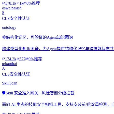
178.1k
1k
0%推荐
oswalpalash
S
CLS安全性认证
ontology
🕸️
结构化记忆，可验证的Agent知识图谱
构建类型化知识图谱，为Agent提供结构化记忆与跨技能状态
174.2k
577
0%推荐
tokauthai
A
CLS安全性认证
SkillScan
🛡️
Skill 安全准入网关 · 风险智能分级拦截
面向 AI 生态的技能安全扫描工具，支持安装前/后双重检测，自