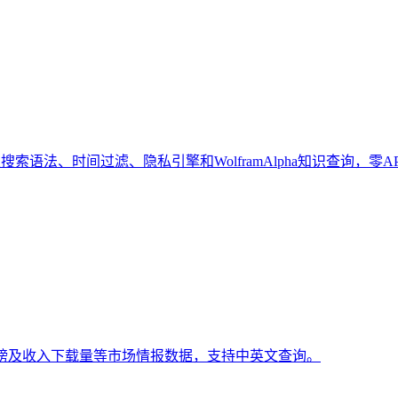
索语法、时间过滤、隐私引擎和WolframAlpha知识查询，零A
排行榜及收入下载量等市场情报数据，支持中英文查询。