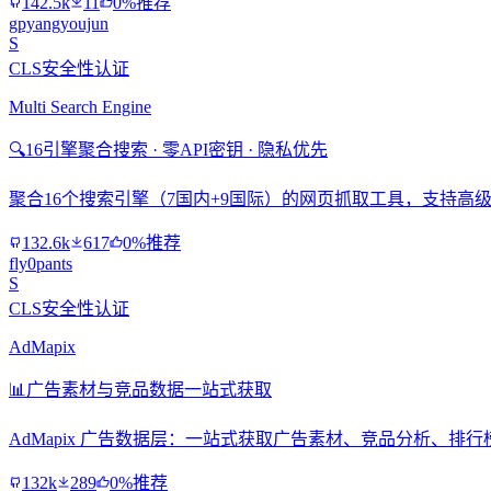
142.5k
11
0%推荐
gpyangyoujun
S
CLS安全性认证
Multi Search Engine
🔍
16引擎聚合搜索 · 零API密钥 · 隐私优先
聚合16个搜索引擎（7国内+9国际）的网页抓取工具，支持高级搜
132.6k
617
0%推荐
fly0pants
S
CLS安全性认证
AdMapix
📊
广告素材与竞品数据一站式获取
AdMapix 广告数据层：一站式获取广告素材、竞品分析、
132k
289
0%推荐