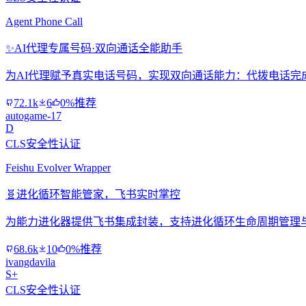
Agent Phone Call
✨
AI代理专属号码·双向通话全能助手
为AI代理赋予真实电话号码，实现双向通话能力：代拨电话完
72.1k
6
0%推荐
autogame-17
D
CLS安全性认证
Feishu Evolver Wrapper
🧬
进化循环智能管家，飞书实时掌控
为能力进化器提供飞书集成封装，支持进化循环生命周期管理
68.6k
10
0%推荐
ivangdavila
S+
CLS安全性认证