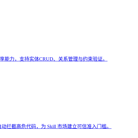
共享能力，支持实体CRUD、关系管理与约束验证。
动拦截高危代码，为 Skill 市场建立可信准入门槛。