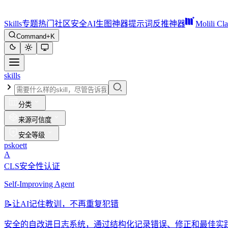
Skills
专题
热门
社区
安全
AI生图神器
提示词反推神器
Molili Cl
Command+K
skills
分类
来源可信度
安全等级
pskoett
A
CLS安全性认证
Self-Improving Agent
📝
让AI记住教训，不再重复犯错
安全的自改进日志系统，通过结构化记录错误、修正和最佳实践