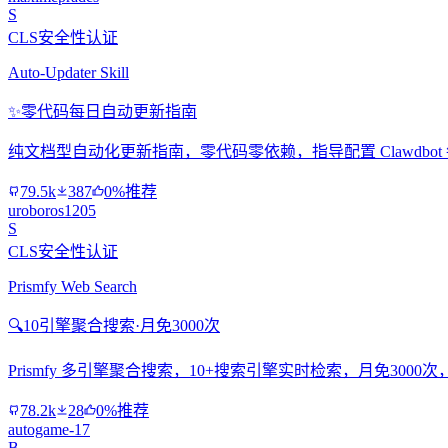
S
CLS安全性认证
Auto-Updater Skill
✨
零代码每日自动更新指南
纯文档型自动化更新指南，零代码零依赖，指导配置 Clawdbo
79.5k
387
0%推荐
uroboros1205
S
CLS安全性认证
Prismfy Web Search
🔍
10引擎聚合搜索·月免3000次
Prismfy 多引擎聚合搜索，10+搜索引擎实时检索，月免300
78.2k
28
0%推荐
autogame-17
B