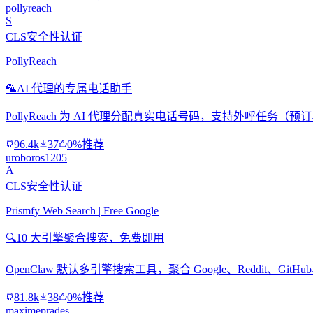
pollyreach
S
CLS安全性认证
PollyReach
🦜
AI 代理的专属电话助手
PollyReach 为 AI 代理分配真实电话号码，支持外呼任务
96.4k
37
0%推荐
uroboros1205
A
CLS安全性认证
Prismfy Web Search | Free Google
🔍
10 大引擎聚合搜索，免费即用
OpenClaw 默认多引擎搜索工具，聚合 Google、Reddit、Git
81.8k
38
0%推荐
maximeprades