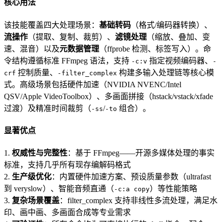
核心用法
该技能覆盖四大处理场景：
基础转码
（格式/编码器转换）、
流操作
（提取、复制、裁剪）、
滤镜处理
（缩放、叠加、变
速、混音）以及
元数据管理
（ffprobe 检测、标签写入）。命
令结构遵循标准 FFmpeg 语法，支持
指定视频编码器、
-c:v
-
控制质量、
构建多输入处理链等核心模
crf
-filter_complex
式。高级场景包括硬件加速（NVIDIA NVENC/Intel
QSV/Apple VideoToolbox）、多画面拼接（hstack/vstack/xfade
过渡）及精准时间裁剪（
/
组合）。
-ss
-to
显著优点
1.
权威性与完整性
：基于 FFmpeg——开源多媒体处理的事实
标准，支持几乎所有现存编解码格式
2.
生产级优化
：内置硬件加速方案、预设质量参数（ultrafast
到 veryslow）、智能音频直通（
）等性能策略
-c:a copy
3.
复杂场景覆盖
：filter_complex 支持非线性多流处理，满足水
印、画中画、多画面合成等专业需求