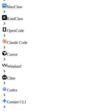
MaxClaw
KimiClaw
OpenCode
Claude Code
Cursor
Windsurf
Cline
Codex
Gemini CLI