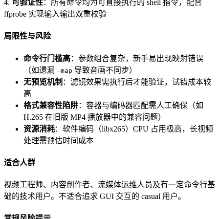
4.
可验证性
：所有命令均为可直接执行的 shell 指令，配合
ffprobe 实现输入输出双重校验
局限性与风险
命令行门槛高
：参数组合复杂，新手易出现映射错误
（如遗漏
导致音画不同步）
-map
无预览机制
：滤镜效果需执行后才能验证，试错成本较
高
格式兼容性陷阱
：容器与编码器匹配需人工确保（如
H.265 在旧版 MP4 播放器中的兼容问题）
资源消耗
：软件编码（libx265）CPU 占用极高，长视频
处理需预估时间成本
适合人群
视频工程师、内容创作者、流媒体运维人员及有一定命令行基
础的技术用户。不适合追求 GUI 交互的 casual 用户。
常规风险提示