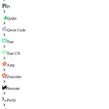
Pi
Qoder
Qwen Code
Trae
Trae CN
Amp
Zencoder
Neovate
Pochi