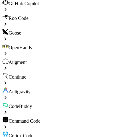
GitHub Copilot
Roo Code
Goose
OpenHands
Augment
Continue
Antigravity
CodeBuddy
Command Code
Cortex Code