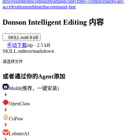
processing
transcoding
streaming
codec
filter-complex
hardware-
acceleration
multimedia
command-line
Donson Intelligent Editing 内容
SKILL.md
4.9 kB
手动下载
zip · 2.5 kB
SKILL.md
text/markdown
请选择文件
或者通过你的Agent添加
Molili(推荐，一键安装)
OpenClaw
CoPaw
LobsterAI