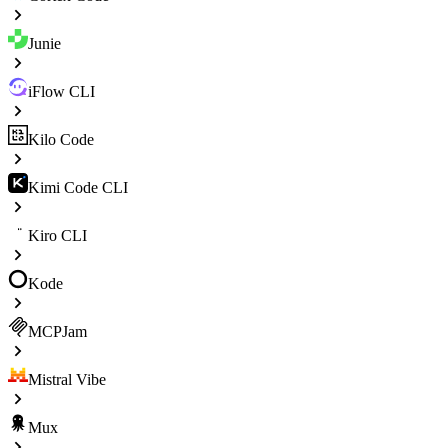
Junie
iFlow CLI
Kilo Code
Kimi Code CLI
Kiro CLI
Kode
MCPJam
Mistral Vibe
Mux