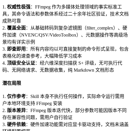
1.
权威性极强
：FFmpeg 作为多媒体处理领域的事实标准工
具，其命令语法和参数体系经过二十余年社区验证，技术文档
成熟可靠
2.
覆盖全面
：从基础转码到复杂滤镜图（filter_complex）、硬
件加速（NVENC/QSV/VideoToolbox）、元数据操作等高级场
景均有详实示例
3.
即查即用
：所有内容均以可直接复制的命令形式呈现，包含
表格化的速查参考，大幅降低学习成本
4.
顶级安全认证
：经六维深度扫描获 S+ 评级，无可执行代
码、无网络请求、无数据收集，纯 Markdown 文档形态
潜在局限
1.
仅作参考
：Skill 本身不执行任何操作，实际命令运行需用
户本地环境支持 FFmpeg 安装
2.
版本差异
：FFmpeg 版本迭代快，部分参数可能因版本不同
存在兼容性问题，需用户自行验证
3.
硬件依赖
：硬件加速功能需对应显卡驱动支持，文档未涵盖