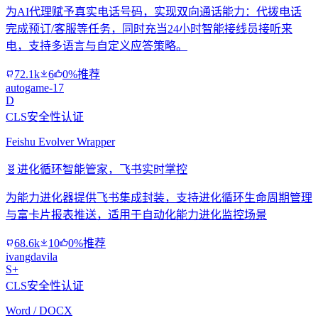
为AI代理赋予真实电话号码，实现双向通话能力：代拨电话
完成预订/客服等任务，同时充当24小时智能接线员接听来
电，支持多语言与自定义应答策略。
72.1k
6
0%推荐
autogame-17
D
CLS安全性认证
Feishu Evolver Wrapper
🧬
进化循环智能管家，飞书实时掌控
为能力进化器提供飞书集成封装，支持进化循环生命周期管理
与富卡片报表推送，适用于自动化能力进化监控场景
68.6k
10
0%推荐
ivangdavila
S+
CLS安全性认证
Word / DOCX