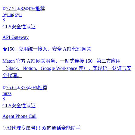
77.5k
82
0%推荐
byungkyu
S
CLS安全性认证
API Gateway
🧠
150+ 应用统一接入，安全 API 代理网关
Maton 官方 API 网关服务，一站式连接 150+ 第三方应用
（Slack、Notion、Google Workspace 等），实现统一认证与安
全代理。
75.6k
373
0%推荐
mrsz
S
CLS安全性认证
Agent Phone Call
✨
AI代理专属号码·双向通话全能助手