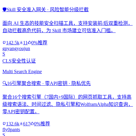
🛡️
Skill 安全准入网关 · 风险智能分级拦截
面向 AI 生态的技能安全扫描工具，支持安装前/后双重检测，
自动拦截高危代码，为 Skill 市场建立可信准入门槛。
142.5k
11
0%推荐
gpyangyoujun
S
CLS安全性认证
Multi Search Engine
🔍
16引擎聚合搜索 · 零API密钥 · 隐私优先
聚合16个搜索引擎（7国内+9国际）的网页抓取工具，支持高
级搜索语法、时间过滤、隐私引擎和WolframAlpha知识查询，
零API密钥配置。
132.6k
617
0%推荐
fly0pants
S