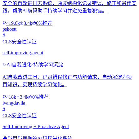
安全的自改进日志系统，通过结构化记录错误、修正和最佳实
践，帮助AI编码助手持续学习并避免重复犯错。
419.6k
3.4k
0%推荐
pskoett
S
CLS安全性认证
self-improving-agent
✨
AI自我进化·持续学习沉淀
AI自我改进工具：记录错误修正与功能请求，自动沉淀为项
目知识，实现持续学习优化。
418k
3.4k
0%推荐
ivangdavila
S
CLS安全性认证
Self-Improving + Proactive Agent
🧠
越用越懂你的AI记忆进化系统