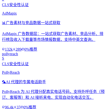
CLS安全性认证
AdMapix
📊
广告素材与竞品数据一站式获取
AdMapix 广告数据层：一站式获取广告素材、竞品分析、排
行榜及收入下载量等市场情报数据，支持中英文查询。
132k
289
0%推荐
pollyreach
S
CLS安全性认证
PollyReach
🦜
AI 代理的专属电话助手
PollyReach 为 AI 代理分配真实电话号码，支持外呼任务（预
订、客服等）和 AI 接听来电，实现自动化电话交互。
96.4k
37
0%推荐