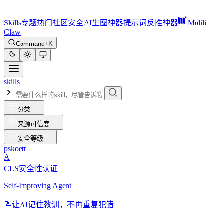
Skills
专题
热门
社区
安全
AI生图神器
提示词反推神器
Molili
Claw
Command+K
skills
分类
来源可信度
安全等级
pskoett
A
CLS安全性认证
Self-Improving Agent
📝
让AI记住教训，不再重复犯错