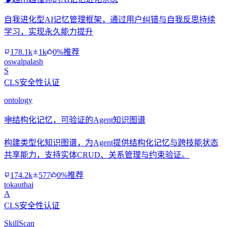
自我进化型AI记忆管理框架，通过用户纠错与自我反思持续
学习，实现永久能力提升
178.1k
1k
0%推荐
oswalpalash
S
CLS安全性认证
ontology
🕸️
结构化记忆，可验证的Agent知识图谱
构建类型化知识图谱，为Agent提供结构化记忆与跨技能状态
共享能力，支持实体CRUD、关系管理与约束验证。
174.2k
577
0%推荐
tokauthai
A
CLS安全性认证
SkillScan