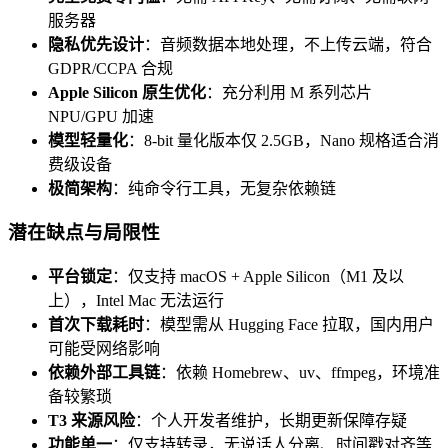
服务器
隐私优先设计
：音频数据本地处理，不上传云端，符合
GDPR/CCPA 合规
Apple Silicon 原生优化
：充分利用 M 系列芯片
NPU/GPU 加速
模型轻量化
：8-bit 量化版本仅 2.5GB，Nano 规格适合消
费级设备
极简架构
：纯命令行工具，无复杂依赖链
潜在缺点与局限性
平台锁定
：仅支持 macOS + Apple Silicon（M1 及以
上），Intel Mac 无法运行
首次下载耗时
：模型需从 Hugging Face 拉取，国内用户
可能受网络影响
依赖外部工具链
：依赖 Homebrew、uv、ffmpeg，环境准
备较繁琐
T3 来源风险
：个人开发者维护，长期更新保障存疑
功能单一
：仅支持转录，无说话人分离、时间戳对齐等