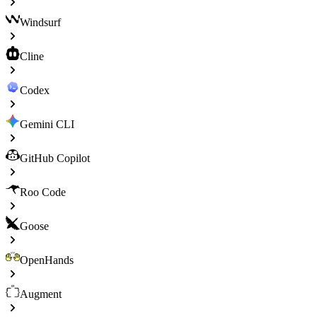
Windsurf
Cline
Codex
Gemini CLI
GitHub Copilot
Roo Code
Goose
OpenHands
Augment