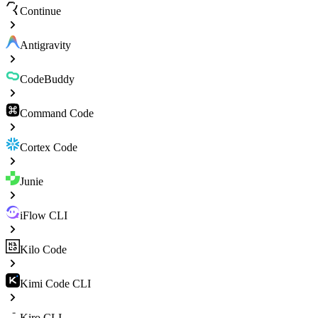
Continue
Antigravity
CodeBuddy
Command Code
Cortex Code
Junie
iFlow CLI
Kilo Code
Kimi Code CLI
Kiro CLI