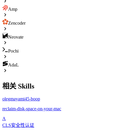
Amp
Zencoder
Neovate
Pochi
AdaL
相关 Skills
olegmayami45-boop
reclaim-disk-space-on-your-mac
A
CLS安全性认证