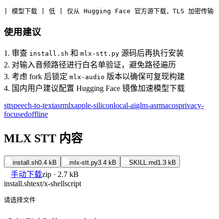
| 模型下载 | 低 | 仅从 Hugging Face 官方源下载，TLS 加密传输 
使用建议
1. 审查
和
源码后再执行安装
install.sh
mlx-stt.py
2. 对输入音频路径进行白名单验证，避免路径遍历
3. 考虑 fork 后锁定
版本以确保可复现构建
mlx-audio
4. 国内用户建议配置 Hugging Face 镜像加速模型下载
stt
speech-to-text
asr
mlx
apple-silicon
local-ai
glm-asr
macos
privacy-
focused
offline
MLX STT 内容
install.sh
0.4 kB
mlx-stt.py
3.4 kB
SKILL.md
1.3 kB
手动下载
zip · 2.7 kB
install.sh
text/x-shellscript
请选择文件