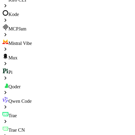
Kode
MCPJam
Mistral Vibe
Mux
Pi
Qoder
Qwen Code
Trae
Trae CN