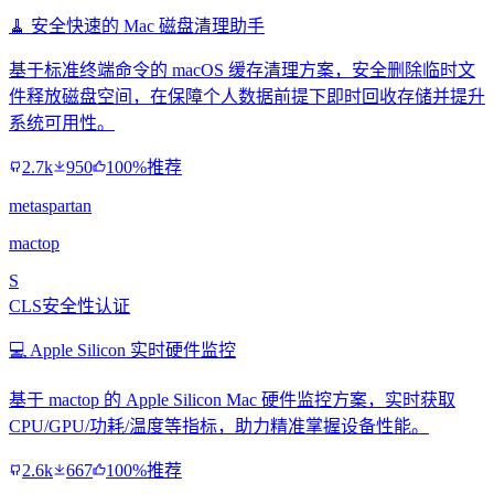
🧹 安全快速的 Mac 磁盘清理助手
基于标准终端命令的 macOS 缓存清理方案，安全删除临时文
件释放磁盘空间，在保障个人数据前提下即时回收存储并提升
系统可用性。
2.7k
950
100%推荐
metaspartan
mactop
S
CLS安全性认证
💻 Apple Silicon 实时硬件监控
基于 mactop 的 Apple Silicon Mac 硬件监控方案，实时获取
CPU/GPU/功耗/温度等指标，助力精准掌握设备性能。
2.6k
667
100%推荐