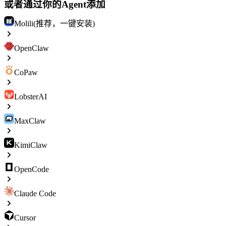
或者通过你的Agent添加
Molili(推荐，一键安装)
OpenClaw
CoPaw
LobsterAI
MaxClaw
KimiClaw
OpenCode
Claude Code
Cursor