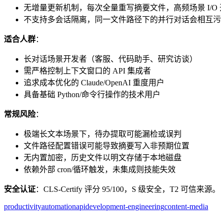
无增量更新机制，每次全量重写摘要文件，高频场景 I/O
不支持多会话隔离，同一文件路径下的并行对话会相互污
适合人群
：
长对话场景开发者（客服、代码助手、研究访谈）
需严格控制上下文窗口的 API 集成者
追求成本优化的 Claude/OpenAI 重度用户
具备基础 Python/命令行操作的技术用户
常规风险
：
极端长文本场景下，待办提取可能漏检或误判
文件路径配置错误可能导致摘要写入非预期位置
无内置加密，历史文件以明文存储于本地磁盘
依赖外部 cron/循环触发，未集成则技能失效
安全认证
：CLS-Certify 评分 95/100，S 级安全，T2 可信来源。
productivity
automation
api
development-engineering
content-media