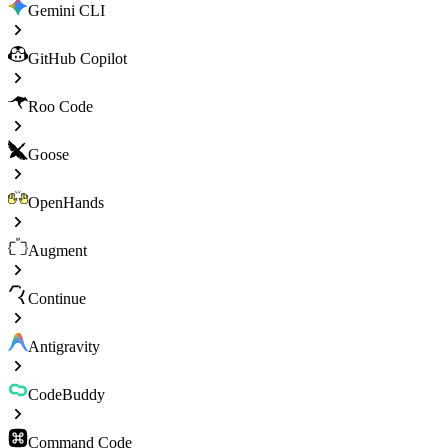
Gemini CLI
GitHub Copilot
Roo Code
Goose
OpenHands
Augment
Continue
Antigravity
CodeBuddy
Command Code