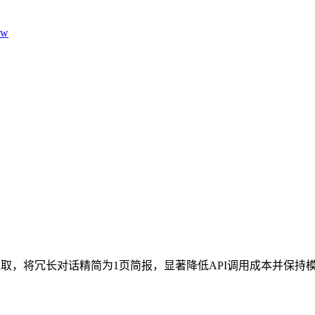
aw
办提取，将冗长对话精简为1页简报，显著降低API调用成本并保持