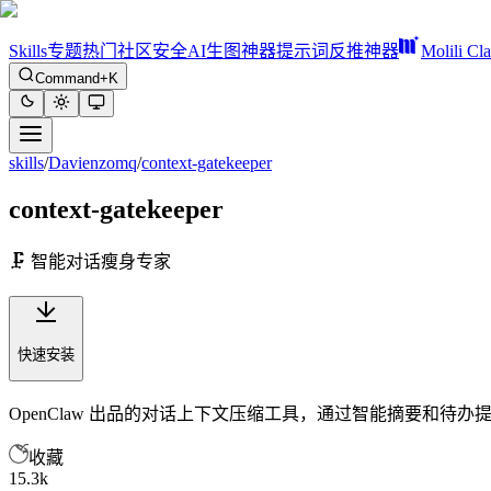
Skills
专题
热门
社区
安全
AI生图神器
提示词反推神器
Molili Cl
Command+K
skills
/
Davienzomq
/
context-gatekeeper
context-gatekeeper
🗜️ 智能对话瘦身专家
快速安装
OpenClaw 出品的对话上下文压缩工具，通过智能摘要和待
收藏
15.3k