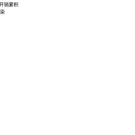
 开销累积
染