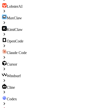
LobsterAI
MaxClaw
KimiClaw
OpenCode
Claude Code
Cursor
Windsurf
Cline
Codex