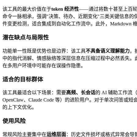
该工具的最大价值在于
token 经济性
——通过将数十甚至上百轮对
命令一脉相承，强调"决策、待办、近期变化"三类关键信息的保
件变更检测，适合集成到自动化工作流中。此外，Markdown
潜在缺点与局限性
功能单一性既是优势也是边界：该工具
不具备语义理解能力
，
中的指代消解、情感脉络等深层信息在压缩过程中必然丢失。
在多用户环境中可能存在误操作隐患。
适合的目标群体
该工具最适合以下场景：需要
高频、长会话
的 AI 辅助工作
OpenClaw、Claude Code 等）的进阶用户。对于单
的上下文优化。
使用风险
常规风险主要集中在
运维层面
：历史文件损坏或格式异常会导致