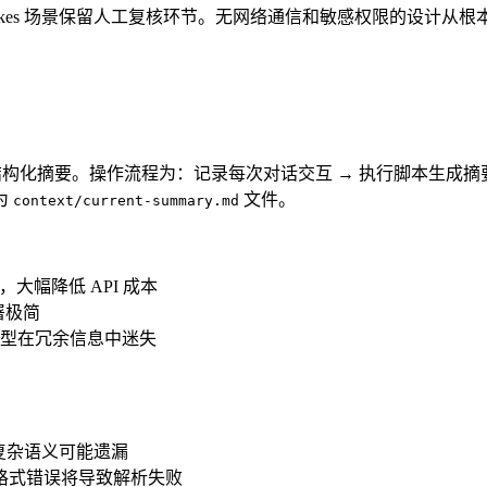
akes 场景保留人工复核环节。无网络通信和敏感权限的设计从
历史压缩为结构化摘要。操作流程为：记录每次对话交互 → 执行脚本
为
文件。
context/current-summary.md
大幅降低 API 成本
署极简
型在冗余信息中迷失
复杂语义可能遗漏
格式错误将导致解析失败