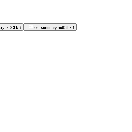
ry.txt
0.3 kB
test-summary.md
0.8 kB