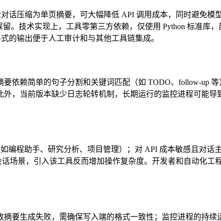
话压缩为单页摘要，可大幅降低 API 调用成本，同时避免模型被
留。技术实现上，工具零第三方依赖，仅使用 Python 标准
 格式的输出便于人工审计和与其他工具链集成。
摘要依赖简单的句子分割和关键词匹配（如 TODO、follow-
此外，当前版本缺少日志轮转机制，长期运行的监控进程可能导
流（如编程助手、研究分析、项目管理）；对 API 成本敏感且
次问答或短会话场景，引入该工具反而增加操作复杂度。开发者和自动化
摘要生成失败，需确保写入端的格式一致性；监控进程的持续运行