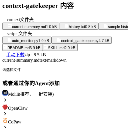
context-gatekeeper 内容
context
文件夹
current-summary.md
1.0 kB
history.txt
0.8 kB
sample-histo
scripts
文件夹
auto_monitor.py
1.9 kB
context_gatekeeper.py
4.7 kB
README.md
3.9 kB
SKILL.md
2.9 kB
手动下载
zip · 8.5 kB
current-summary.md
text/markdown
请选择文件
或者通过你的Agent添加
Molili(推荐，一键安装)
OpenClaw
CoPaw