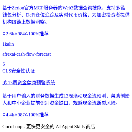
基于Zerion官方MCP服务器的Web3数据查询技能，支持多链
钱包分析、DeFi仓位追踪及实时代币价格，为加密投资者提供
机构级链上数据洞察。
2.6k
984
100%推荐
1kalin
afrexai-cash-flow-forecast
S
CLS安全性认证
💰 13周资金健康预警系统
基于用户输入的财务数据生成13周滚动现金流预测，帮助创始
人和中小企业提前识别资金缺口，规避现金流断裂风险。
4.4k
987
100%推荐
CocoLoop - 更快更安全的 AI Agent Skills 商店