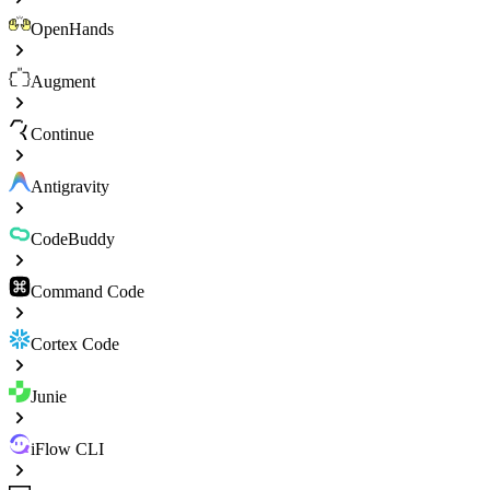
OpenHands
Augment
Continue
Antigravity
CodeBuddy
Command Code
Cortex Code
Junie
iFlow CLI