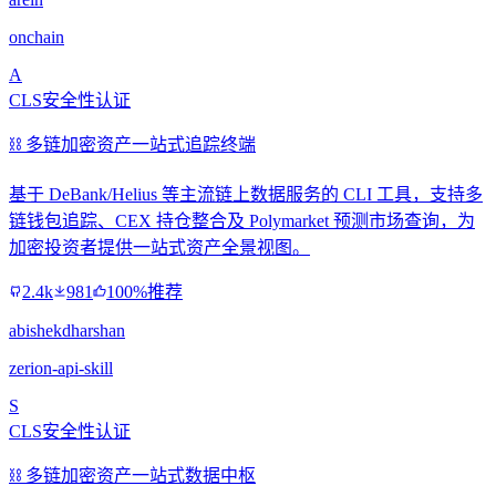
onchain
A
CLS安全性认证
⛓️ 多链加密资产一站式追踪终端
基于 DeBank/Helius 等主流链上数据服务的 CLI 工具，支持多
链钱包追踪、CEX 持仓整合及 Polymarket 预测市场查询，为
加密投资者提供一站式资产全景视图。
2.4k
981
100%推荐
abishekdharshan
zerion-api-skill
S
CLS安全性认证
⛓️ 多链加密资产一站式数据中枢