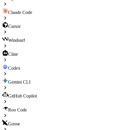
Claude Code
Cursor
Windsurf
Cline
Codex
Gemini CLI
GitHub Copilot
Roo Code
Goose