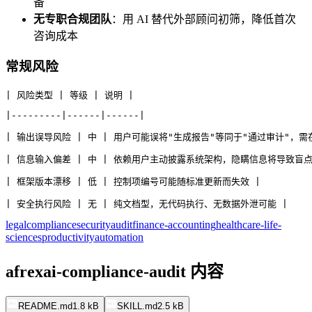
备
无专职合规团队
：用 AI 替代外部顾问初筛，降低首次
咨询成本
常规风险
| 风险类型 | 等级 | 说明 |
|---------|------|------|
| 输出误导风险 | 中 | 用户可能误将"生成报告"等同于"通过审计"，
| 信息输入偏差 | 中 | 依赖用户主动披露系统架构，隐瞒信息将导致盲点
| 框架版本漂移 | 低 | 控制项编号可能随标准更新而失效 |
| 安全执行风险 | 无 | 纯文档型，无代码执行、无数据外泄可能 |
legal
compliance
security
audit
finance-accounting
healthcare-life-
sciences
productivity
automation
afrexai-compliance-audit 内容
README.md
1.8 kB
SKILL.md
2.5 kB