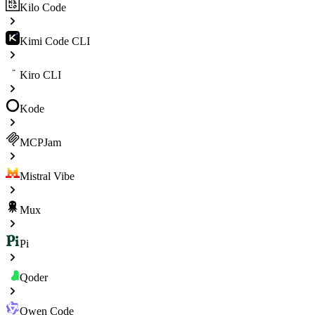
Kilo Code
Kimi Code CLI
Kiro CLI
Kode
MCPJam
Mistral Vibe
Mux
Pi
Qoder
Qwen Code