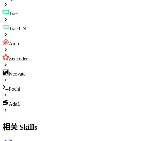
Trae
Trae CN
Amp
Zencoder
Neovate
Pochi
AdaL
相关 Skills
arein