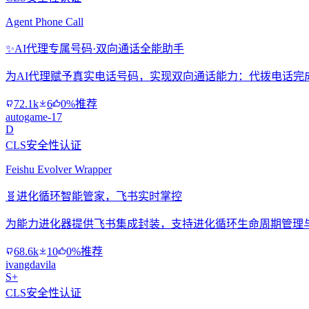
Agent Phone Call
✨
AI代理专属号码·双向通话全能助手
为AI代理赋予真实电话号码，实现双向通话能力：代拨电话完
72.1k
6
0%推荐
autogame-17
D
CLS安全性认证
Feishu Evolver Wrapper
🧬
进化循环智能管家，飞书实时掌控
为能力进化器提供飞书集成封装，支持进化循环生命周期管理
68.6k
10
0%推荐
ivangdavila
S+
CLS安全性认证