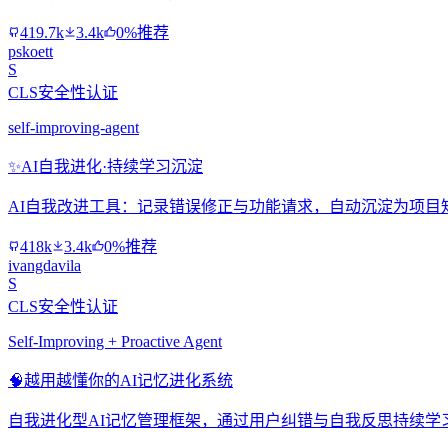
419.7k
3.4k
0%推荐
pskoett
S
CLS安全性认证
self-improving-agent
✨
AI自我进化·持续学习沉淀
AI自我改进工具：记录错误修正与功能请求，自动沉淀为项目
418k
3.4k
0%推荐
ivangdavila
S
CLS安全性认证
Self-Improving + Proactive Agent
🧠
越用越懂你的AI记忆进化系统
自我进化型AI记忆管理框架，通过用户纠错与自我反思持续学