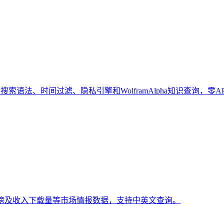
索语法、时间过滤、隐私引擎和WolframAlpha知识查询，零A
排行榜及收入下载量等市场情报数据，支持中英文查询。