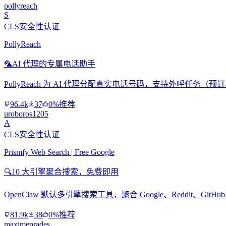
pollyreach
S
CLS安全性认证
PollyReach
🦜
AI 代理的专属电话助手
PollyReach 为 AI 代理分配真实电话号码，支持外呼任务
96.4k
37
0%推荐
uroboros1205
A
CLS安全性认证
Prismfy Web Search | Free Google
🔍
10 大引擎聚合搜索，免费即用
OpenClaw 默认多引擎搜索工具，聚合 Google、Reddit、Git
81.9k
38
0%推荐
maximeprades