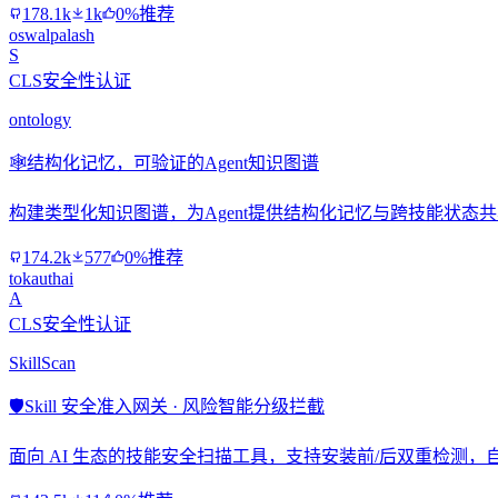
178.1k
1k
0%推荐
oswalpalash
S
CLS安全性认证
ontology
🕸️
结构化记忆，可验证的Agent知识图谱
构建类型化知识图谱，为Agent提供结构化记忆与跨技能状态
174.2k
577
0%推荐
tokauthai
A
CLS安全性认证
SkillScan
🛡️
Skill 安全准入网关 · 风险智能分级拦截
面向 AI 生态的技能安全扫描工具，支持安装前/后双重检测，自