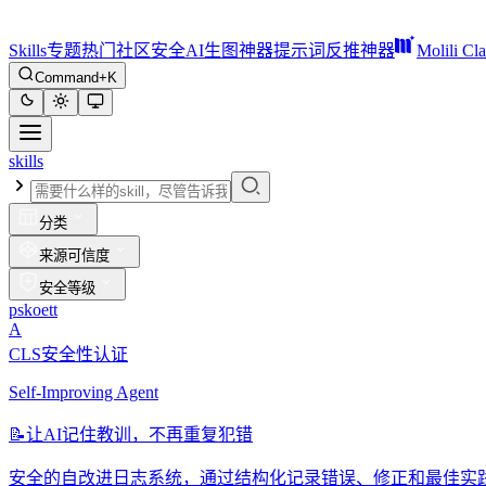
Skills
专题
热门
社区
安全
AI生图神器
提示词反推神器
Molili Cl
Command+K
skills
分类
来源可信度
安全等级
pskoett
A
CLS安全性认证
Self-Improving Agent
📝
让AI记住教训，不再重复犯错
安全的自改进日志系统，通过结构化记录错误、修正和最佳实践