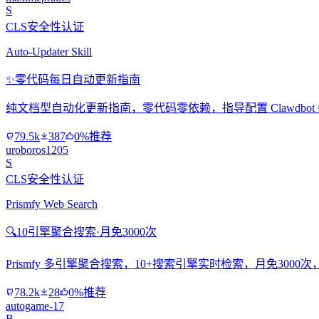
S
CLS安全性认证
Auto-Updater Skill
✨
零代码每日自动更新指南
纯文档型自动化更新指南，零代码零依赖，指导配置 Clawdbo
79.5k
387
0%推荐
uroboros1205
S
CLS安全性认证
Prismfy Web Search
🔍
10引擎聚合搜索·月免3000次
Prismfy 多引擎聚合搜索，10+搜索引擎实时检索，月免300
78.2k
28
0%推荐
autogame-17
B