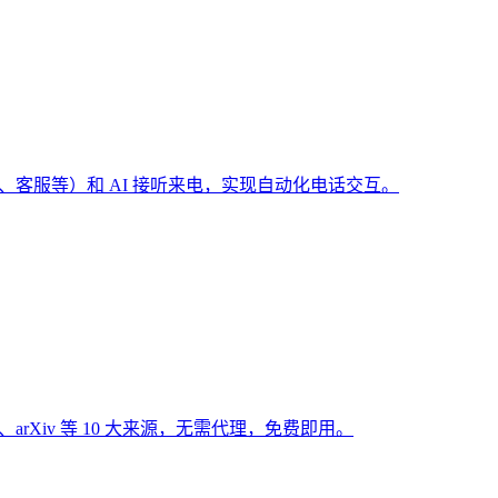
（预订、客服等）和 AI 接听来电，实现自动化电话交互。
Hub、arXiv 等 10 大来源，无需代理，免费即用。