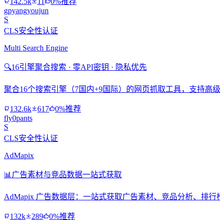
142.5k
11
0%推荐
gpyangyoujun
S
CLS安全性认证
Multi Search Engine
🔍
16引擎聚合搜索 · 零API密钥 · 隐私优先
聚合16个搜索引擎（7国内+9国际）的网页抓取工具，支持高级搜
132.6k
617
0%推荐
fly0pants
S
CLS安全性认证
AdMapix
📊
广告素材与竞品数据一站式获取
AdMapix 广告数据层：一站式获取广告素材、竞品分析、
132k
289
0%推荐