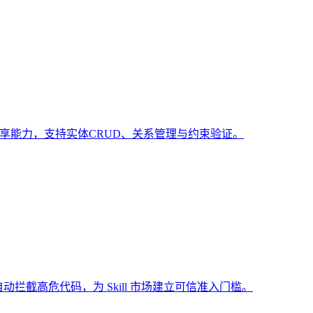
共享能力，支持实体CRUD、关系管理与约束验证。
动拦截高危代码，为 Skill 市场建立可信准入门槛。