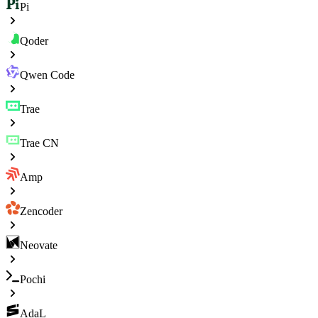
Pi
Qoder
Qwen Code
Trae
Trae CN
Amp
Zencoder
Neovate
Pochi
AdaL