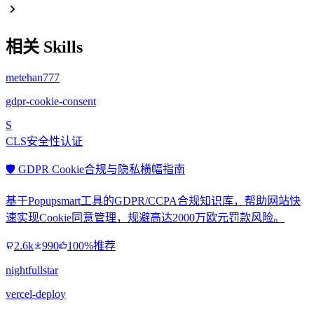
相关 Skills
metehan777
gdpr-cookie-consent
S
CLS安全性认证
🛡️ GDPR Cookie合规与隐私横幅指南
基于Popupsmart工具的GDPR/CCPA合规知识库，帮助网站快
速实现Cookie同意管理，规避高达2000万欧元罚款风险。
2.6k
990
100%推荐
nightfullstar
vercel-deploy