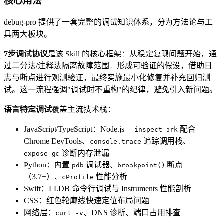
核心用法
debug-pro 提供了一套完整的调试知识体系，分为方法论与工
具两大板块。
7步调试协议
是该 Skill 的核心框架：从稳定复现问题开始，通
过二分法/注释法隔离故障范围，形成可验证的假设，借助日
志与断点进行观测验证，最终实施最小化修复并补充回归测
试。这一流程强调"调试时不重构"的纪律，避免引入新问题。
语言特定调试
覆盖主流技术栈：
JavaScript/TypeScript：Node.js
配合
--inspect-brk
Chrome DevTools、
追踪调用栈、
console.trace
--
诊断内存泄漏
expose-gc
Python：内置
调试器、
断点
pdb
breakpoint()
（3.7+）、
性能分析
cProfile
Swift：LLDB 命令行调试与 Instruments 性能剖析
CSS：红色轮廓线快速定位布局问题
网络层：
、DNS 诊断、端口占用排查
curl -v