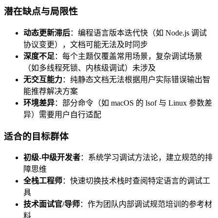
潜在缺点与局限性
动态更新滞后
：编程语言版本迭代快（如 Node.js 调试
协议变更），文档可能无法及时同步
深度不足
：每个主题仅覆盖常用场景，复杂调试场景
（如多线程死锁、内核级调试）未涉及
无交互能力
：纯静态文档无法根据用户实际错误输出智
能推荐解决方案
环境差异
：部分命令（如 macOS 的 lsof 与 Linux 参数差
异）需要用户自行适配
适合的目标群体
初级-中级开发者
：系统学习调试方法论，建立规范的排
障思维
全栈工程师
：快速切换技术栈时查阅特定语言的调试工
具
技术面试官/导师
：作为团队内部调试规范培训的参考材
料