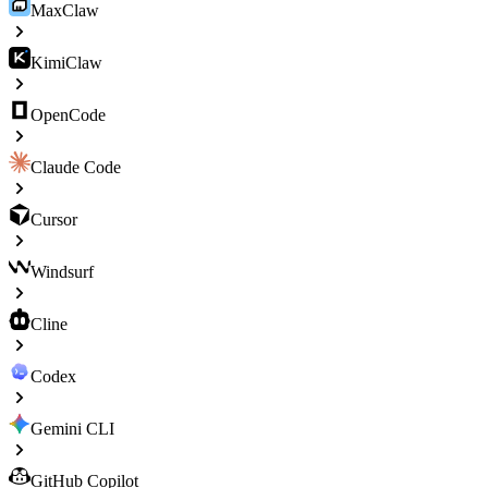
MaxClaw
KimiClaw
OpenCode
Claude Code
Cursor
Windsurf
Cline
Codex
Gemini CLI
GitHub Copilot