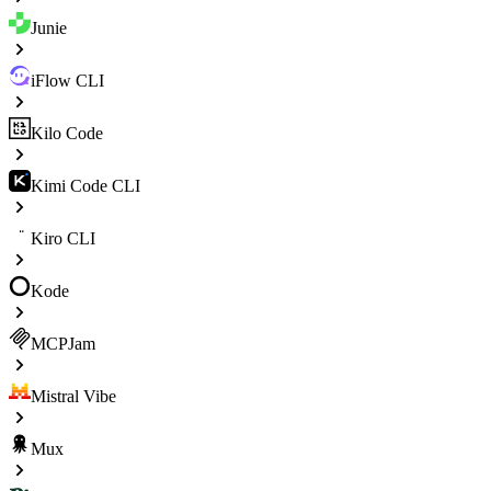
Junie
iFlow CLI
Kilo Code
Kimi Code CLI
Kiro CLI
Kode
MCPJam
Mistral Vibe
Mux