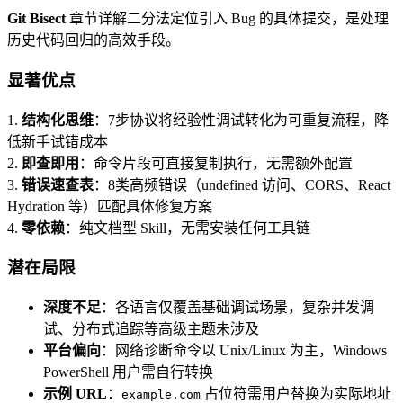
Git Bisect
章节详解二分法定位引入 Bug 的具体提交，是处理
历史代码回归的高效手段。
显著优点
1.
结构化思维
：7步协议将经验性调试转化为可重复流程，降
低新手试错成本
2.
即查即用
：命令片段可直接复制执行，无需额外配置
3.
错误速查表
：8类高频错误（undefined 访问、CORS、React
Hydration 等）匹配具体修复方案
4.
零依赖
：纯文档型 Skill，无需安装任何工具链
潜在局限
深度不足
：各语言仅覆盖基础调试场景，复杂并发调
试、分布式追踪等高级主题未涉及
平台偏向
：网络诊断命令以 Unix/Linux 为主，Windows
PowerShell 用户需自行转换
示例 URL
：
占位符需用户替换为实际地址
example.com