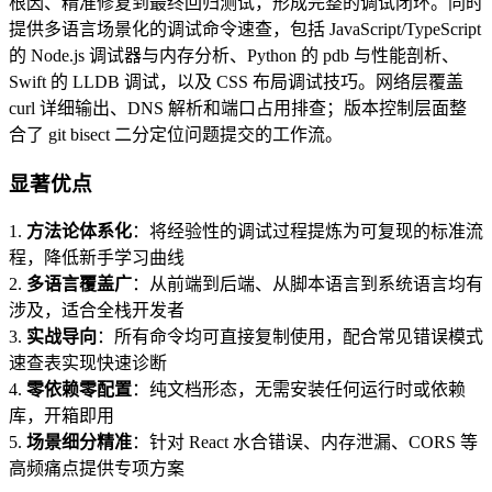
根因、精准修复到最终回归测试，形成完整的调试闭环。同时
提供多语言场景化的调试命令速查，包括 JavaScript/TypeScript
的 Node.js 调试器与内存分析、Python 的 pdb 与性能剖析、
Swift 的 LLDB 调试，以及 CSS 布局调试技巧。网络层覆盖
curl 详细输出、DNS 解析和端口占用排查；版本控制层面整
合了 git bisect 二分定位问题提交的工作流。
显著优点
1.
方法论体系化
：将经验性的调试过程提炼为可复现的标准流
程，降低新手学习曲线
2.
多语言覆盖广
：从前端到后端、从脚本语言到系统语言均有
涉及，适合全栈开发者
3.
实战导向
：所有命令均可直接复制使用，配合常见错误模式
速查表实现快速诊断
4.
零依赖零配置
：纯文档形态，无需安装任何运行时或依赖
库，开箱即用
5.
场景细分精准
：针对 React 水合错误、内存泄漏、CORS 等
高频痛点提供专项方案