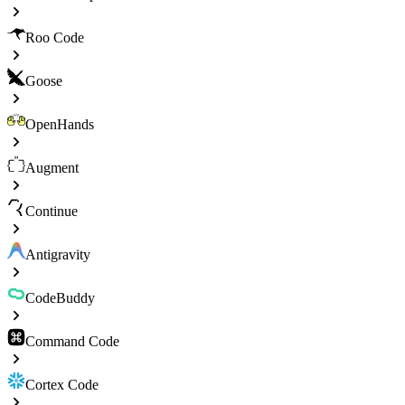
Roo Code
Goose
OpenHands
Augment
Continue
Antigravity
CodeBuddy
Command Code
Cortex Code