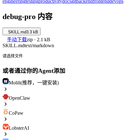
engineering
testing
productivity
docs
git
backend
frontend
devops
debug-pro 内容
SKILL.md
3.3 kB
手动下载
zip · 2.1 kB
SKILL.md
text/markdown
请选择文件
或者通过你的Agent添加
Molili(推荐，一键安装)
OpenClaw
CoPaw
LobsterAI