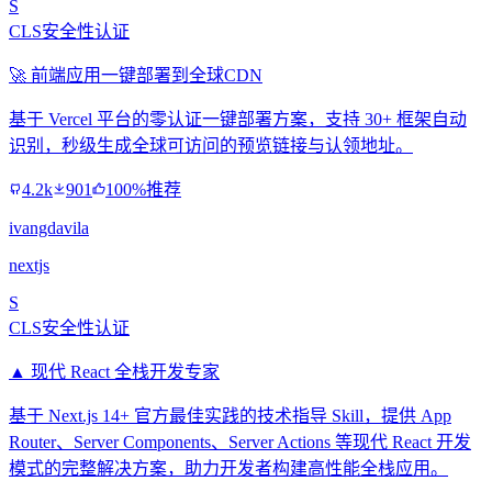
S
CLS安全性认证
🚀 前端应用一键部署到全球CDN
基于 Vercel 平台的零认证一键部署方案，支持 30+ 框架自动
识别，秒级生成全球可访问的预览链接与认领地址。
4.2k
901
100%推荐
ivangdavila
nextjs
S
CLS安全性认证
▲ 现代 React 全栈开发专家
基于 Next.js 14+ 官方最佳实践的技术指导 Skill，提供 App
Router、Server Components、Server Actions 等现代 React 开发
模式的完整解决方案，助力开发者构建高性能全栈应用。