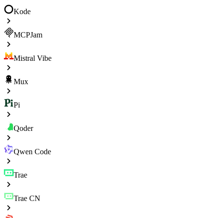
Kode
MCPJam
Mistral Vibe
Mux
Pi
Qoder
Qwen Code
Trae
Trae CN