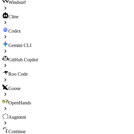
Windsurf
Cline
Codex
Gemini CLI
GitHub Copilot
Roo Code
Goose
OpenHands
Augment
Continue