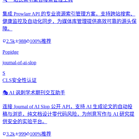
集成 Prowlarr API 的专业资源索引管理方案，支持跨站搜索、
健康监控及自动化同步，为媒体库管理提供高效可靠的源头保
障。
2.5k
988
100%推荐
Popidge
journal-of-ai-slop
S
CLS安全性认证
🎭 AI 讽刺学术期刊交互助手
连接 Journal of AI Slop 公开 API，支持 AI 生成论文的自动投
稿与浏览，纯文档设计零代码风险，为创意写作与 AI 研究提
供安全的实验平台。
3.2k
999
100%推荐