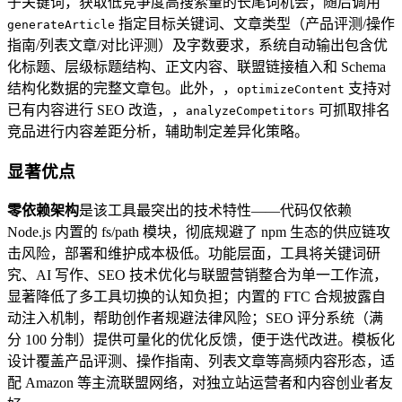
子关键词，获取低竞争度高搜索量的长尾词机会；随后调用
指定目标关键词、文章类型（产品评测/操作
generateArticle
指南/列表文章/对比评测）及字数要求，系统自动输出包含优
化标题、层级标题结构、正文内容、联盟链接植入和 Schema
结构化数据的完整文章包。此外，，
支持对
optimizeContent
已有内容进行 SEO 改造，，
可抓取排名
analyzeCompetitors
竞品进行内容差距分析，辅助制定差异化策略。
显著优点
零依赖架构
是该工具最突出的技术特性——代码仅依赖
Node.js 内置的 fs/path 模块，彻底规避了 npm 生态的供应链攻
击风险，部署和维护成本极低。功能层面，工具将关键词研
究、AI 写作、SEO 技术优化与联盟营销整合为单一工作流，
显著降低了多工具切换的认知负担；内置的 FTC 合规披露自
动注入机制，帮助创作者规避法律风险；SEO 评分系统（满
分 100 分制）提供可量化的优化反馈，便于迭代改进。模板化
设计覆盖产品评测、操作指南、列表文章等高频内容形态，适
配 Amazon 等主流联盟网络，对独立站运营者和内容创业者友