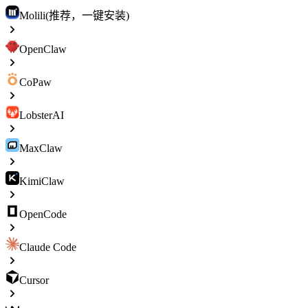
Molili(推荐，一键安装)
OpenClaw
CoPaw
LobsterAI
MaxClaw
KimiClaw
OpenCode
Claude Code
Cursor