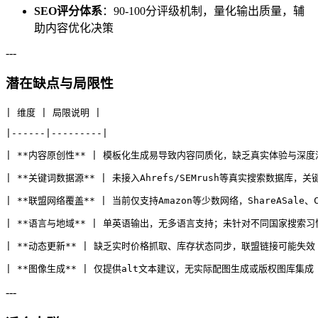
SEO评分体系
：90-100分评级机制，量化输出质量，辅
助内容优化决策
---
潜在缺点与局限性
| 维度 | 局限说明 |
|------|---------|
| **内容原创性** | 模板化生成易导致内容同质化，缺乏真实体验与深度洞
| **关键词数据源** | 未接入Ahrefs/SEMrush等真实搜索数据库
| **联盟网络覆盖** | 当前仅支持Amazon等少数网络，ShareASale
| **语言与地域** | 单英语输出，无多语言支持；未针对不同国家搜索习
| **动态更新** | 缺乏实时价格抓取、库存状态同步，联盟链接可能失效
| **图像生成** | 仅提供alt文本建议，无实际配图生成或版权图库集成 
---