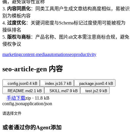
确，避免误导性宣称
3.
内容同质化
：同类工具用户生成文章结构高度相似，易被识
别为模板内容
4.
过度优化
：关键词密度与Schema标记过度使用可能被视为
操纵排名
5.
版权与商标
：产品名称、图片alt文本需注意商标合规，避免
侵权争议
marketing
content-media
automation
seo
productivity
seo-article-gen 内容
config.json
0.4 kB
index.js
16.7 kB
package.json
0.4 kB
README.md
2.1 kB
SKILL.md
7.9 kB
test.js
2.9 kB
手动下载
zip · 11.8 kB
config.json
application/json
请选择文件
或者通过你的Agent添加