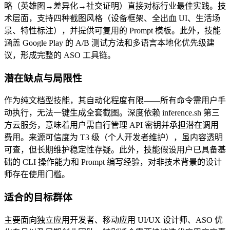
略（英雄图→差异化→社交证明）直接对标行业最佳实践。技
术层面，支持四种截图风格（设备框架、全出血 UI、生活场
景、特性标注），并提供可复用的 Prompt 模板。此外，技能
涵盖 Google Play 的 A/B 测试方法和多语言本地化优先级建
议，形成完整的 ASO 工具链。
潜在缺点与局限性
作为纯文档型技能，其自动化程度有限——所有命令需用户手
动执行，无法一键生成全套截图。深度依赖 inference.sh 第三
方云服务，意味着用户需自行管理 API 密钥并承担潜在调用
费用。来源可信度为 T3 级（个人开发者维护），虽内容透明
可查，但长期维护稳定性存疑。此外，技能假设用户已具备基
础的 CLI 操作能力和 Prompt 编写经验，对非技术背景的设计
师存在使用门槛。
适合的目标群体
主要面向独立应用开发者、移动应用 UI/UX 设计师、ASO 优