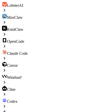
LobsterAI
MaxClaw
KimiClaw
OpenCode
Claude Code
Cursor
Windsurf
Cline
Codex