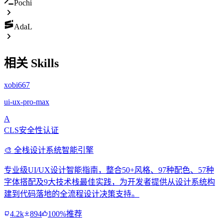
Pochi
AdaL
相关 Skills
xobi667
ui-ux-pro-max
A
CLS安全性认证
🎨 全栈设计系统智能引擎
专业级UI/UX设计智能指南，整合50+风格、97种配色、57种
字体搭配及9大技术栈最佳实践，为开发者提供从设计系统构
建到代码落地的全流程设计决策支持。
4.2k
894
100%推荐