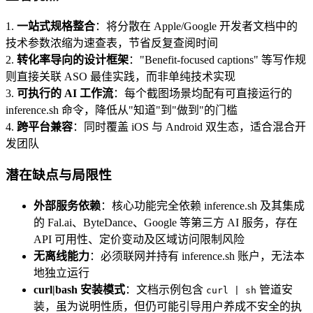
1.
一站式规格整合
：将分散在 Apple/Google 开发者文档中的
技术参数浓缩为速查表，节省反复查阅时间
2.
转化率导向的设计框架
："Benefit-focused captions" 等写作规
则直接关联 ASO 最佳实践，而非单纯技术实现
3.
可执行的 AI 工作流
：每个截图场景均配有可直接运行的
inference.sh 命令，降低从"知道"到"做到"的门槛
4.
跨平台兼容
：同时覆盖 iOS 与 Android 双生态，适合混合开
发团队
潜在缺点与局限性
外部服务依赖
：核心功能完全依赖 inference.sh 及其集成
的 Fal.ai、ByteDance、Google 等第三方 AI 服务，存在
API 可用性、定价变动及区域访问限制风险
无离线能力
：必须联网并持有 inference.sh 账户，无法本
地独立运行
curl|bash 安装模式
：文档示例包含
管道安
curl | sh
装，虽为说明性质，但仍可能引导用户养成不安全的执