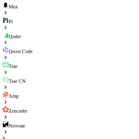
Mux
Pi
Qoder
Qwen Code
Trae
Trae CN
Amp
Zencoder
Neovate