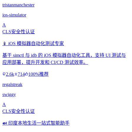
tristanmanchester
ios-simulator
A
CLS安全性认证
📱 iOS 模拟器自动化测试专家
基于 simctl 与 idb 的 iOS 模拟器自动化工具，支持 UI 测试与
应用部署，提升开发和 CI/CD 测试效率。
2.6k
714
100%推荐
regalstreak
swiggy
A
CLS安全性认证
🍛 印度本地生活一站式智能助手