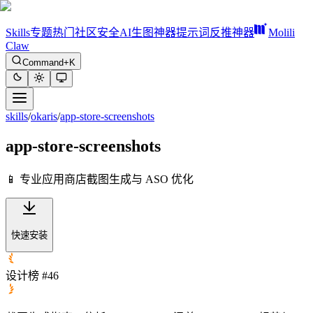
Skills
专题
热门
社区
安全
AI生图神器
提示词反推神器
Molili
Claw
Command+K
skills
/
okaris
/
app-store-screenshots
app-store-screenshots
📱 专业应用商店截图生成与 ASO 优化
快速安装
设计榜 #46