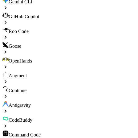
Gemini CLI
GitHub Copilot
Roo Code
Goose
OpenHands
Augment
Continue
Antigravity
CodeBuddy
Command Code