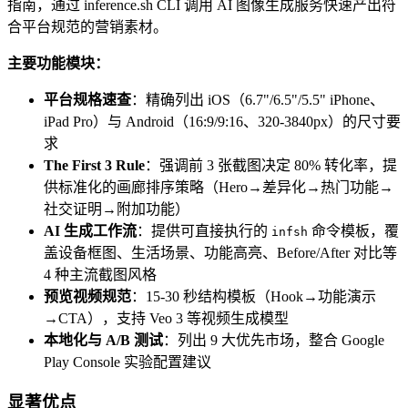
指南，通过 inference.sh CLI 调用 AI 图像生成服务快速产出符
合平台规范的营销素材。
主要功能模块：
平台规格速查
：精确列出 iOS（6.7"/6.5"/5.5" iPhone、
iPad Pro）与 Android（16:9/9:16、320-3840px）的尺寸要
求
The First 3 Rule
：强调前 3 张截图决定 80% 转化率，提
供标准化的画廊排序策略（Hero→差异化→热门功能→
社交证明→附加功能）
AI 生成工作流
：提供可直接执行的
命令模板，覆
infsh
盖设备框图、生活场景、功能高亮、Before/After 对比等
4 种主流截图风格
预览视频规范
：15-30 秒结构模板（Hook→功能演示
→CTA），支持 Veo 3 等视频生成模型
本地化与 A/B 测试
：列出 9 大优先市场，整合 Google
Play Console 实验配置建议
显著优点