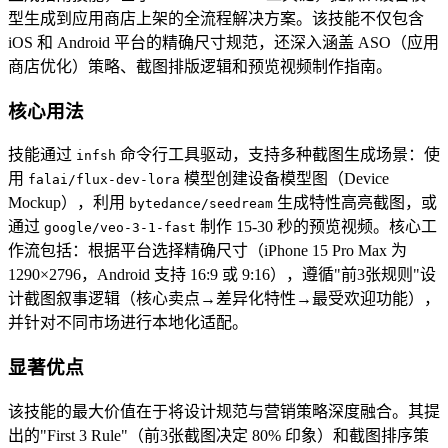
型生成到应用商店上架的全流程解决方案。该技能不仅包含
iOS 和 Android 平台的精确尺寸规范，还深入涵盖 ASO（应用
商店优化）策略、截图排版逻辑和预览视频制作指南。
核心用法
技能通过
命令行工具驱动，支持多种截图生成场景：使
infsh
用
模型创建设备模型图（Device
falai/flux-dev-lora
Mockup），利用
生成特性高亮截图，或
bytedance/seedream
通过
制作 15-30 秒的预览视频。核心工
google/veo-3-1-fast
作流包括：根据平台选择精确尺寸（iPhone 15 Pro Max 为
1290×2796，Android 支持 16:9 或 9:16），遵循"前3张规则"设
计截图叙事逻辑（核心卖点→差异化特性→最受欢迎功能），
并针对不同市场进行本地化适配。
显著优点
该技能的最大价值在于将设计规范与营销策略深度融合。其提
出的"First 3 Rule"（前3张截图决定 80% 印象）和截图排序策