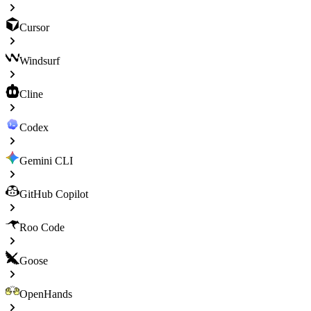
Cursor
Windsurf
Cline
Codex
Gemini CLI
GitHub Copilot
Roo Code
Goose
OpenHands