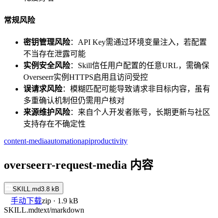
常规风险
密钥管理风险
：API Key需通过环境变量注入，若配置
不当存在泄露可能
实例安全风险
：Skill信任用户配置的任意URL，需确保
Overseerr实例HTTPS启用且访问受控
误请求风险
：模糊匹配可能导致请求非目标内容，虽有
多重确认机制但仍需用户核对
来源维护风险
：来自个人开发者账号，长期更新与社区
支持存在不确定性
content-media
automation
api
productivity
overseerr-request-media 内容
SKILL.md
3.8 kB
手动下载
zip · 1.9 kB
SKILL.md
text/markdown