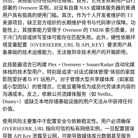
然而，该技能也存在结构性局限。首先，它完全依赖用户自行
部署的 Overseerr 实例，对没有自建 NAS 或媒体服务器的普通
用户具有极高的使用门槛。其次，作为个人开发者维护的 T3
来源项目，缺乏官方组织的长期维护背书与代码审计保障。功
能性上，其搜索能力受限于 Overseerr 的 TMDB 索引质量，对
于冷门内容或拼写变体可能存在匹配失败。此外，硬性依赖环
境变量配置（OVERSEERR_URL 与 API_KEY）要求用户具
备基础的技术运维能力，无法做到非技术用户的开箱即用。
此技能最适合已构建 Plex + Overseerr + Sonarr/Radarr 自动化媒
体栈的技术型用户，特别是追求"对话式媒体管理"体验的家庭
影院爱好者与 PT 站用户。对于管理大型共享媒体库（如家庭
或小型团队）的管理员，它能显著降低为成员代劳请求内容的
沟通成本。反之，依赖公共流媒体服务（如 Netflix、
Disney+）或缺乏本地存储基础设施的用户无法从中获得任何
价值。
使用风险主要集中于配置安全与依赖稳定性。用户必须确保
OVERSEERR_URL 指向可信的私有网络实例，一旦配置错误
导致 API Key 泄露至公网，可能导致媒体库元数据甚至服务