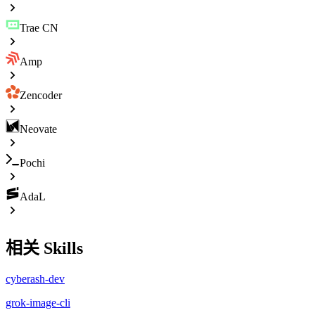
Trae CN
Amp
Zencoder
Neovate
Pochi
AdaL
相关 Skills
cyberash-dev
grok-image-cli