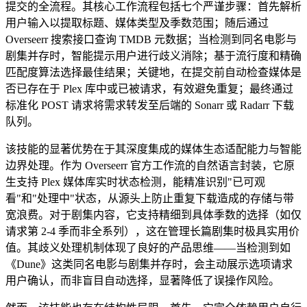
提交的全流程。其核心工作流程包括七个严谨步骤：首先解析
用户输入以提取标题、媒体类型及季数范围；随后通过
Overseerr 搜索接口查询 TMDB 元数据；当检测到同名电影与
剧集并存时，智能提示用户进行歧义消除；基于流行度和精确
匹配度算法选择最佳结果；关键地，在提交前自动检查媒体是
否已存在于 Plex 库中或已被请求，有效避免重复；最终通过
标准化 POST 请求将需求转发至后端的 Sonarr 或 Radarr 下载
队列。
该技能的显著优势在于其深度集成的媒体生态适配能力与智能
边界处理。作为 Overseerr 官方工作流的自然语言封装，它原
生支持 Plex 媒体库实时状态检测，能精准识别"已可观
看"和"处理中"状态，从源头上防止重复下载造成的存储与带
宽浪费。对于剧集内容，它支持精细到具体季数的选择（如仅
请求第 2-4 季而非全系列），这在管理长篇剧集时极具实用价
值。其歧义处理机制体现了良好的产品思维——当检测到如
《Dune》这类同名电影与剧集并存时，会主动展示选项请求
用户确认，而非盲目自动选择，显著降低了误操作风险。