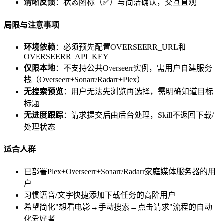
清晰反馈
：状态图标（✅）与简洁确认，交互直观
局限与注意事项
环境依赖
：必须预先配置OVERSEERR_URL和
OVERSEERR_API_KEY
仅限本地
：不支持公共Overseerr实例，需用户自建服务
栈（Overseerr+Sonarr/Radarr+Plex）
无搜索预览
：用户无法先浏览再选择，需明确知道目标
标题
无进度跟踪
：请求提交后由后台处理，Skill不返回下载/
处理状态
适合人群
已部署Plex+Overseerr+Sonarr/Radarr家庭媒体服务器的用
户
习惯语音/文字快捷添加下载任务的高阶用户
希望简化"想看电影→手动搜索→点击请求"流程的自动
化爱好者