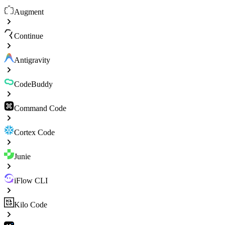
Augment
Continue
Antigravity
CodeBuddy
Command Code
Cortex Code
Junie
iFlow CLI
Kilo Code