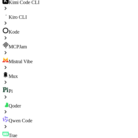
Kimi Code CLI
Kiro CLI
Kode
MCPJam
Mistral Vibe
Mux
Pi
Qoder
Qwen Code
Trae