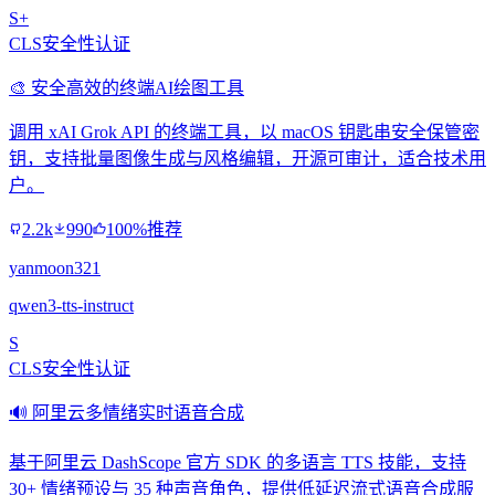
S+
CLS安全性认证
🎨 安全高效的终端AI绘图工具
调用 xAI Grok API 的终端工具，以 macOS 钥匙串安全保管密
钥，支持批量图像生成与风格编辑，开源可审计，适合技术用
户。
2.2k
990
100%推荐
yanmoon321
qwen3-tts-instruct
S
CLS安全性认证
🔊 阿里云多情绪实时语音合成
基于阿里云 DashScope 官方 SDK 的多语言 TTS 技能，支持
30+ 情绪预设与 35 种声音角色，提供低延迟流式语音合成服