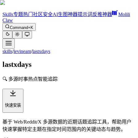
Skills
专题
热门
社区
安全
AI生图神器
提示词反推神器
Molili
Claw
Command+K
skills
/
levineam
/
lastxdays
lastxdays
🔍 多源时事热点智能追踪
快速安装
基于 Web/Reddit/X 多源数据的近期话题追踪工具，帮助用户
快速掌握特定主题在指定时间范围内的关键动态与趋势。