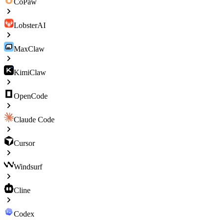
CoPaw
LobsterAI
MaxClaw
KimiClaw
OpenCode
Claude Code
Cursor
Windsurf
Cline
Codex