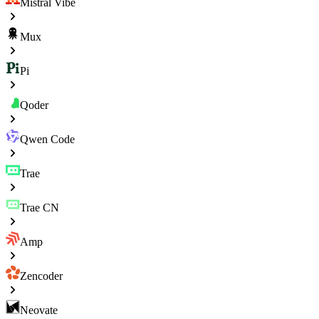
Mistral Vibe
Mux
Pi
Qoder
Qwen Code
Trae
Trae CN
Amp
Zencoder
Neovate