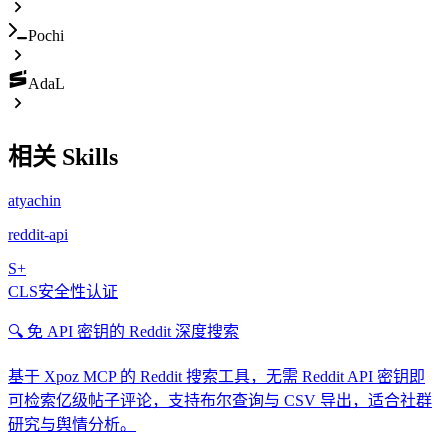
Pochi
AdaL
相关 Skills
atyachin
reddit-api
S+
CLS安全性认证
🔍 免 API 密钥的 Reddit 深度搜索
基于 Xpoz MCP 的 Reddit 搜索工具，无需 Reddit API 密钥即
可检索亿级帖子评论，支持布尔查询与 CSV 导出，适合社群
研究与舆情分析。