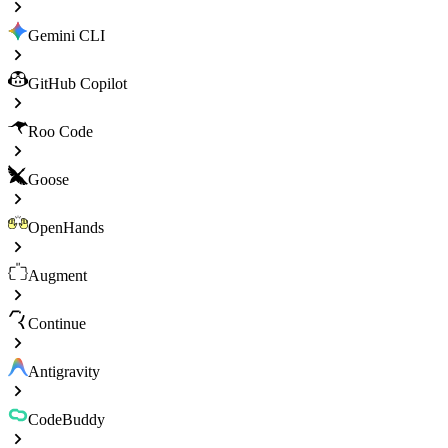
Gemini CLI
GitHub Copilot
Roo Code
Goose
OpenHands
Augment
Continue
Antigravity
CodeBuddy