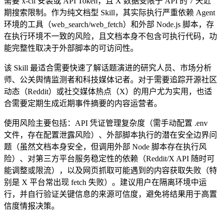
需要 x-cli 安装或 API Token，且 X 数据受限于 API 的 7 天近
期搜索限制。作为纯文档型 Skill，其实际执行严重依赖 Agent
环境的工具（web_search/web_fetch）和外部 Node.js 脚本，存
在执行环境不一致的风险，且文档本身不包含可执行代码，功
能完整性取决于外部脚本的可访问性。
该 Skill 最适合需要快速了解话题演进的研究人员、市场分析
师、公关舆情监测者和科技媒体记者。对于需要追踪开源社区
动态（Reddit）或社交媒体热点（X）的用户尤为实用，也适
合需要定期生成近期事件摘要的内容运营者。
使用风险主要包括：API 凭证管理复杂度（需手动配置 .env
文件，存在配置泄露风险）、外部脚本执行的潜在安全边界问
题（虽然文档本身安全，但调用外部 Node 脚本存在执行风
险）、对第三方平台服务稳定性的依赖（Reddit/X API 随时可
能调整或限流），以及网页抓取可能遇到的内容获取失败（特
别是 X 平台常出现 fetch 失败）。建议用户在隔离环境中运
行，并自行验证关键信息的来源可信度，避免将结果用于高置
信度情报决策。