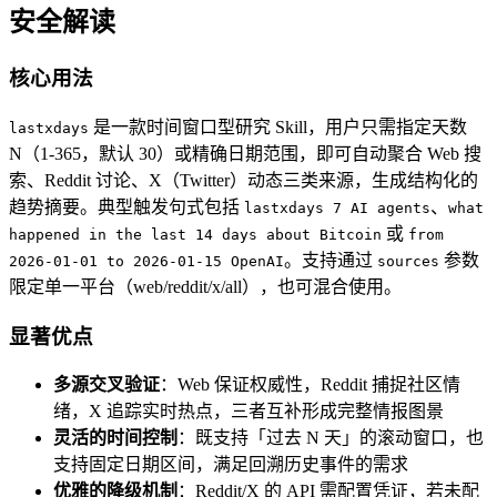
安全解读
核心用法
是一款时间窗口型研究 Skill，用户只需指定天数
lastxdays
N（1-365，默认 30）或精确日期范围，即可自动聚合 Web 搜
索、Reddit 讨论、X（Twitter）动态三类来源，生成结构化的
趋势摘要。典型触发句式包括
、
lastxdays 7 AI agents
what
或
happened in the last 14 days about Bitcoin
from
。支持通过
参数
2026-01-01 to 2026-01-15 OpenAI
sources
限定单一平台（web/reddit/x/all），也可混合使用。
显著优点
多源交叉验证
：Web 保证权威性，Reddit 捕捉社区情
绪，X 追踪实时热点，三者互补形成完整情报图景
灵活的时间控制
：既支持「过去 N 天」的滚动窗口，也
支持固定日期区间，满足回溯历史事件的需求
优雅的降级机制
：Reddit/X 的 API 需配置凭证，若未配