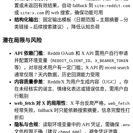
置或未返回有效结果，自动 fallback 到
site:reddit.com
或
的 web 搜索，确保功能可用
site:x.com
结构化输出
：固定输出模板（日期范围→主题摘要→分
类链接→后续搜索建议），降低认知负荷
潜在局限与风险
API 依赖门槛
：Reddit OAuth 和 X API 需用户自行申请
并配置环境变量（
、
REDDIT_CLIENT_ID
X_BEARER_TOKEN
等），对非技术用户有一定门槛；X API 的 recent search
通常仅限 7 天内数据，历史回溯能力受限
内容质量参差
：Reddit/X 为用户生成内容（UGC），存
在未经核实的谣言、情绪化表达或错误信息，需用户自
行甄别
web_fetch 对 X 的局限性
：X 平台反爬严格，
web_fetch
经常失败，fallback 时只能依赖搜索摘要，信息完整性打
折扣
隐私与合规
：读取环境变量中的 API 凭证，需确保
.env
文件权限正确（建议
），避免凭证泄露
chmod 600