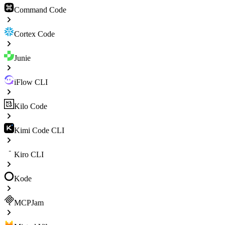
Command Code
Cortex Code
Junie
iFlow CLI
Kilo Code
Kimi Code CLI
Kiro CLI
Kode
MCPJam