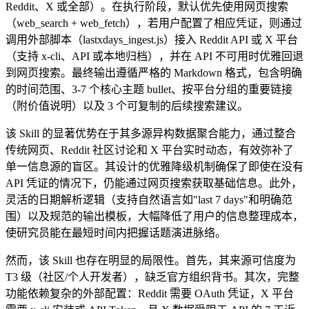
Reddit、X 或全部）。在执行阶段，默认优先使用网页搜索
（web_search + web_fetch），若用户配置了相应凭证，则通过
调用外部脚本（lastxdays_ingest.js）接入 Reddit API 或 X 平台
（支持 x-cli、API 或本地归档），并在 API 不可用时优雅回退
到网页搜索。最终输出遵循严格的 Markdown 格式，包含明确
的时间范围、3-7 个核心主题 bullet、按平台分组的重要链接
（附价值说明）以及 3 个可复制的后续搜索建议。
该 Skill 的显著优势在于其多源异构数据聚合能力，通过整合
传统网页、Reddit 社区讨论和 X 平台实时动态，有效弥补了
单一信息源的盲区。其设计的优雅降级机制确保了即使在没有
API 凭证的情况下，仍能通过网页搜索获取基础信息。此外，
灵活的日期解析逻辑（支持自然语言如"last 7 days"和明确范
围）以及规范的输出模板，大幅降低了用户的信息整理成本，
使研究员能在最短时间内把握话题演进脉络。
然而，该 Skill 也存在明显的局限性。首先，其来源可信度为
T3 级（社区/个人开发者），缺乏官方组织背书。其次，完整
功能依赖复杂的外部配置：Reddit 需要 OAuth 凭证，X 平台