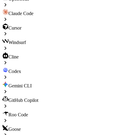
Claude Code
Cursor
Windsurf
Cline
Codex
Gemini CLI
GitHub Copilot
Roo Code
Goose