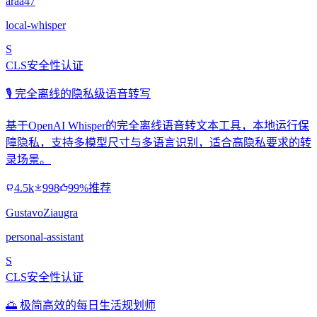
araa47
local-whisper
S
CLS安全性认证
🎙️ 完全离线的隐私级语音转写
基于OpenAI Whisper的完全离线语音转文本工具，本地运行保
障隐私，支持多模型尺寸与多语言识别，适合高隐私要求的转
录场景。
4.5k
998
99%推荐
GustavoZiaugra
personal-assistant
S
CLS安全性认证
🌅 极简高效的每日生活规划师