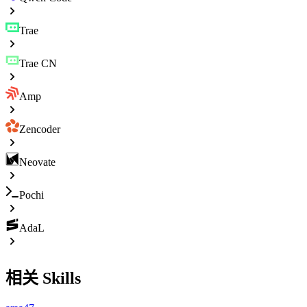
Trae
Trae CN
Amp
Zencoder
Neovate
Pochi
AdaL
相关 Skills