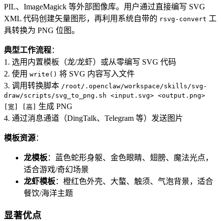
PIL、ImageMagick 等外部图像库。用户通过直接编写 SVG
XML 代码创建矢量图形，再利用系统自带的
工
rsvg-convert
具转换为 PNG 位图。
典型工作流程
：
1. 选用内置模板（龙/龙虾）或从零编写 SVG 代码
2. 使用
将 SVG 内容写入文件
write()
3. 调用转换脚本
/root/.openclaw/workspace/skills/svg-
draw/scripts/svg_to_png.sh <input.svg> <output.png>
生成 PNG
[宽] [高]
4. 通过消息通道（DingTalk、Telegram 等）发送图片
模板资源
：
龙模板
：蓝色蛇形身躯、金色眼睛、翅膀、魔法光点，
适合游戏/奇幻场景
龙虾模板
：橙红色外壳、大螯、触须、气泡背景，适合
餐饮/海洋主题
显著优点