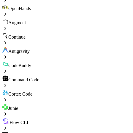
OpenHands
Augment
Continue
Antigravity
CodeBuddy
Command Code
Cortex Code
Junie
iFlow CLI