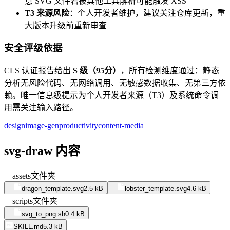
意 SVG 文件若被其他工具解析可能触发 XSS
T3 来源风险
：个人开发者维护，建议关注仓库更新，重
大版本升级前重新审查
安全评级依据
CLS 认证报告给出
S 级（95分）
，所有检测维度通过：静态
分析无风险代码、无网络调用、无敏感数据收集、无第三方依
赖。唯一信息级提示为个人开发者来源（T3）及系统命令调
用需关注输入路径。
design
image-gen
productivity
content-media
svg-draw 内容
assets
文件夹
dragon_template.svg
2.5 kB
lobster_template.svg
4.6 kB
scripts
文件夹
svg_to_png.sh
0.4 kB
SKILL.md
5.3 kB