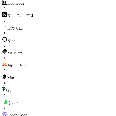
Kilo Code
Kimi Code CLI
Kiro CLI
Kode
MCPJam
Mistral Vibe
Mux
Pi
Qoder
Qwen Code