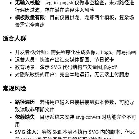
无输入校验
：svg_to_png.sh 仅做非空检查，未对路径进
行遍历过滤，存在潜在路径注入风险
模板数量有限
：目前仅提供龙、龙虾两个模板，复杂场
景需完全自建
适合人群
开发者/设计师：需要程序化生成头像、Logo、简易插画
运营人员：快速产出社交媒体配图、节日贺卡
教育场景：演示 SVG 代码结构与矢量图形原理
对隐私敏感的用户：完全本地运行，无云端上传顾虑
常规风险
路径遍历
：若将用户输入直接拼接到脚本参数，可能导
致读取非预期文件
依赖缺失
：目标系统未安装 rsvg-convert 时功能完全不可
用
SVG 注入
：虽然 Skill 本身不执行 SVG 内的脚本，但恶