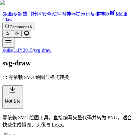
Skills
专题
热门
社区
安全
AI生图神器
提示词反推神器
Molili
Claw
Command+K
skills
/
LiJY2015
/
svg-draw
svg-draw
🎨 零依赖 SVG 绘图与格式转换
快速安装
零依赖 SVG 绘图工具，直接编写矢量代码并转为 PNG，适合
快速生成插图、头像与 Logo。