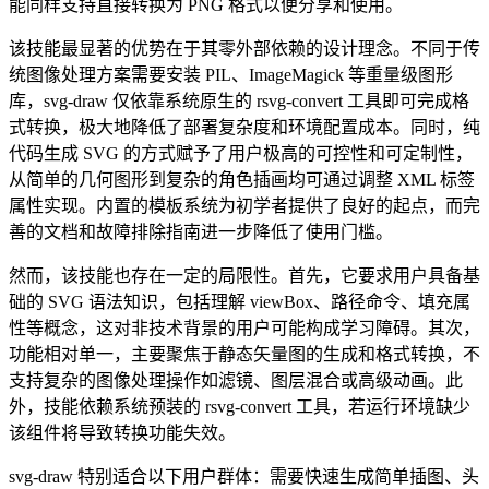
能同样支持直接转换为 PNG 格式以便分享和使用。
该技能最显著的优势在于其零外部依赖的设计理念。不同于传
统图像处理方案需要安装 PIL、ImageMagick 等重量级图形
库，svg-draw 仅依靠系统原生的 rsvg-convert 工具即可完成格
式转换，极大地降低了部署复杂度和环境配置成本。同时，纯
代码生成 SVG 的方式赋予了用户极高的可控性和可定制性，
从简单的几何图形到复杂的角色插画均可通过调整 XML 标签
属性实现。内置的模板系统为初学者提供了良好的起点，而完
善的文档和故障排除指南进一步降低了使用门槛。
然而，该技能也存在一定的局限性。首先，它要求用户具备基
础的 SVG 语法知识，包括理解 viewBox、路径命令、填充属
性等概念，这对非技术背景的用户可能构成学习障碍。其次，
功能相对单一，主要聚焦于静态矢量图的生成和格式转换，不
支持复杂的图像处理操作如滤镜、图层混合或高级动画。此
外，技能依赖系统预装的 rsvg-convert 工具，若运行环境缺少
该组件将导致转换功能失效。
svg-draw 特别适合以下用户群体：需要快速生成简单插图、头