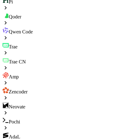
Pi
Qoder
Qwen Code
Trae
Trae CN
Amp
Zencoder
Neovate
Pochi
AdaL