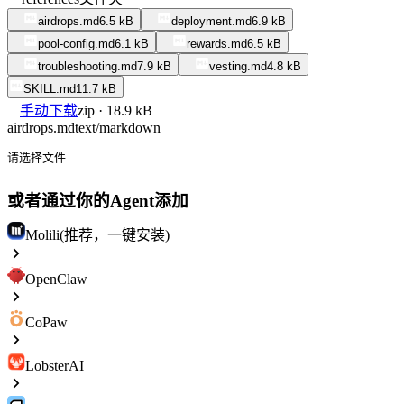
airdrops.md
6.5 kB
deployment.md
6.9 kB
pool-config.md
6.1 kB
rewards.md
6.5 kB
troubleshooting.md
7.9 kB
vesting.md
4.8 kB
SKILL.md
11.7 kB
手动下载
zip · 18.9 kB
airdrops.md
text/markdown
请选择文件
或者通过你的Agent添加
Molili(推荐，一键安装)
OpenClaw
CoPaw
LobsterAI