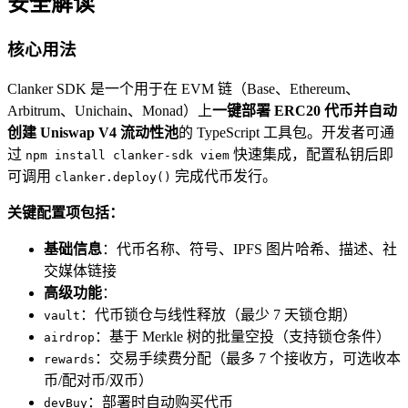
安全解读
核心用法
Clanker SDK 是一个用于在 EVM 链（Base、Ethereum、
Arbitrum、Unichain、Monad）上
一键部署 ERC20 代币并自动
创建 Uniswap V4 流动性池
的 TypeScript 工具包。开发者可通
过
快速集成，配置私钥后即
npm install clanker-sdk viem
可调用
完成代币发行。
clanker.deploy()
关键配置项包括：
基础信息
：代币名称、符号、IPFS 图片哈希、描述、社
交媒体链接
高级功能
：
：代币锁仓与线性释放（最少 7 天锁仓期）
vault
：基于 Merkle 树的批量空投（支持锁仓条件）
airdrop
：交易手续费分配（最多 7 个接收方，可选收本
rewards
币/配对币/双币）
：部署时自动购买代币
devBuy