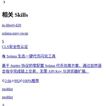
相关 Skills
in-liberty420
solana-easy-swap
S
CLS安全性认证
🔄 Solana 生态一键代币闪兑工具
基于 Jupiter 协议的零配置 Solana 代币兑换方案，通过自然语
言指令完成链上交易，无需 API Key 与浏览器扩展。
2.6k
992
100%推荐
moltlist
moltlist
A