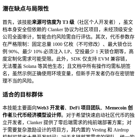
潜在缺点与局限性
首先，该技能
来源可信度为 T3 级
（社区个人开发者），虽文
档本身安全但依赖的 Clanker 协议为社区项目，未经顶级安全
公司全面审计，智能合约风险需自行评估。其次，代币参数存
在严格限制：固定总量 1000 亿枚（不可修改）、最大锁仓比
例 90%、最少 10% 必须注入 LP、空投最少 1 天锁仓期等，高
度定制化需求可能受限。此外，SDK 仅支持 EVM 兼容链，
无法覆盖 Solana 等其他生态；且文档中所有操作均需私钥签
名，虽然示例正确使用环境变量，但新手开发者仍存在密钥管
理不当的风险。
适合的目标群体
本技能主要面向
Web3 开发者
、
DeFi 项目团队
、
Memecoin 创
作者
及
代币经济模型设计师
。对于希望快速启动社区代币的独
立开发者，Clanker 提供了零后端需求的纯前端部署方案；对
于需要复杂激励设计的项目方，其内置的 Vesting 和 Airdrop