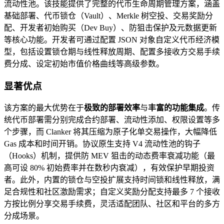
流动性池。该技能提供了完整的代币生命周期管理方案，涵盖
基础部署、代币锁仓（Vault）、Merkle 树空投、交易奖励分
配、开发者初始购买（Dev Buy）、防狙击保护及元数据更新
等核心功能。开发者可通过配置 JSON 对象自定义代币经济模
型，包括设置锁仓期与线性释放周期、配置多接收方交易手续
费分成、设定初始市值价格曲线等高级参数。
显著优点
该方案的最大优势在于
极致的部署效率
与
丰富的功能集成
。传
统代币部署需分别完成合约部署、流动性添加、权限设置等多
个步骤，而 Clanker 将其压缩为原子化单交易操作，大幅降低
Gas 成本和时间开销。协议原生支持 V4 流动性池的钩子
（Hooks）机制，提供防 MEV 狙击的动态费率衰减功能（最
高可设 80% 初始费率并在数秒内衰减），有效保护早期投资
者。此外，内置的锁仓与空投扩展支持时间锁和线性释放，满
足合规性和社区激励需求；自定义奖励分配支持最多 7 个接收
方按比例分享交易手续费，灵活适配团队、社区和平台的多方
分成场景。