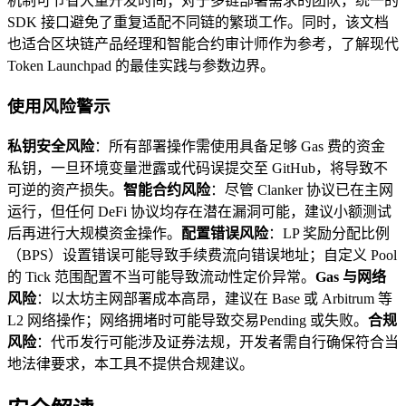
机制可节省大量开发时间；对于多链部署需求的团队，统一的
SDK 接口避免了重复适配不同链的繁琐工作。同时，该文档
也适合区块链产品经理和智能合约审计师作为参考，了解现代
Token Launchpad 的最佳实践与参数边界。
使用风险警示
私钥安全风险
：所有部署操作需使用具备足够 Gas 费的资金
私钥，一旦环境变量泄露或代码误提交至 GitHub，将导致不
可逆的资产损失。
智能合约风险
：尽管 Clanker 协议已在主网
运行，但任何 DeFi 协议均存在潜在漏洞可能，建议小额测试
后再进行大规模资金操作。
配置错误风险
：LP 奖励分配比例
（BPS）设置错误可能导致手续费流向错误地址；自定义 Pool
的 Tick 范围配置不当可能导致流动性定价异常。
Gas 与网络
风险
：以太坊主网部署成本高昂，建议在 Base 或 Arbitrum 等
L2 网络操作；网络拥堵时可能导致交易Pending 或失败。
合规
风险
：代币发行可能涉及证券法规，开发者需自行确保符合当
地法律要求，本工具不提供合规建议。