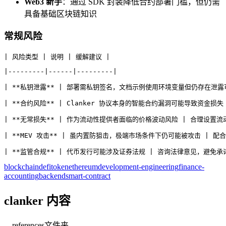
Web3 新手
：通过 SDK 封装降低合约部署门槛，但仍需
具备基础区块链知识
常规风险
| 风险类型 | 说明 | 缓解建议 |
|---------|------|---------|
| **私钥泄露** | 部署需私钥签名，文档示例使用环境变量但仍存在泄露
| **合约风险** | Clanker 协议本身的智能合约漏洞可能导致资金损
| **无常损失** | 作为流动性提供者面临的价格波动风险 | 合理设置流
| **MEV 攻击** | 虽内置防狙击，极端市场条件下仍可能被攻击 | 配合
| **监管合规** | 代币发行可能涉及证券法规 | 咨询法律意见，避免承
blockchain
defi
token
ethereum
development-engineering
finance-
accounting
backend
smart-contract
clanker 内容
references
文件夹