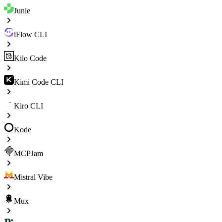
Junie
iFlow CLI
Kilo Code
Kimi Code CLI
Kiro CLI
Kode
MCPJam
Mistral Vibe
Mux