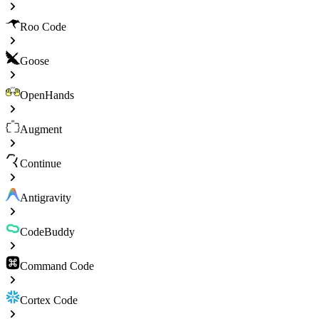
Roo Code
Goose
OpenHands
Augment
Continue
Antigravity
CodeBuddy
Command Code
Cortex Code