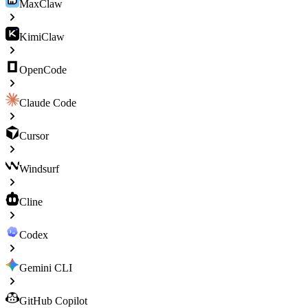
MaxClaw
KimiClaw
OpenCode
Claude Code
Cursor
Windsurf
Cline
Codex
Gemini CLI
GitHub Copilot