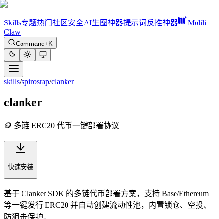
Skills
专题
热门
社区
安全
AI生图神器
提示词反推神器
Molili
Claw
Command+K
skills
/
spirosrap
/
clanker
clanker
🪙 多链 ERC20 代币一键部署协议
快速安装
基于 Clanker SDK 的多链代币部署方案，支持 Base/Ethereum
等一键发行 ERC20 并自动创建流动性池，内置锁仓、空投、
防狙击保护。