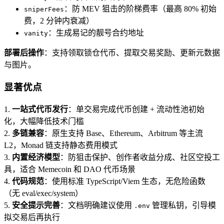
：防 MEV 狙击的阶梯费率（最高 80% 初始
sniperFees
费，2 分钟内衰减）
：生成易记的靓号合约地址
vanity
部署后操作
：支持领取锁仓代币、提取交易奖励、更新元数据
与图片。
显著优点
1.
一站式代币发行
：单交易完成代币创建 + 流动性池初始
化，大幅降低技术门槛
2.
多链兼容
：原生支持 Base、Ethereum、Arbitrum 等主流
L2，Monad 链支持静态费用模式
3.
内置经济模型
：防狙击保护、创作者收益分成、社区空投工
具，适合 Memecoin 和 DAO 代币场景
4.
代码规范
：使用标准 TypeScript/Viem 生态，无危险函数
（无 eval/exec/system）
5.
安全提示完善
：文档明确建议使用
管理私钥，引导模
.env
拟交易后再执行