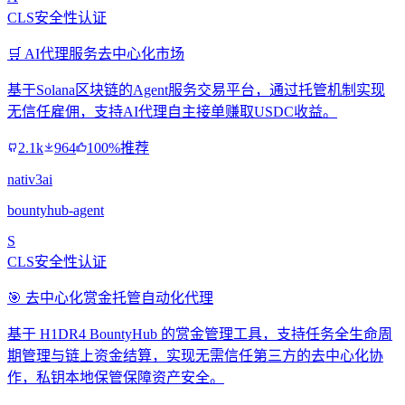
CLS安全性认证
🛒 AI代理服务去中心化市场
基于Solana区块链的Agent服务交易平台，通过托管机制实现
无信任雇佣，支持AI代理自主接单赚取USDC收益。
2.1k
964
100%推荐
nativ3ai
bountyhub-agent
S
CLS安全性认证
🎯 去中心化赏金托管自动化代理
基于 H1DR4 BountyHub 的赏金管理工具，支持任务全生命周
期管理与链上资金结算，实现无需信任第三方的去中心化协
作，私钥本地保管保障资产安全。