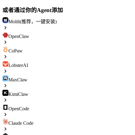
或者通过你的Agent添加
Molili(推荐，一键安装)
OpenClaw
CoPaw
LobsterAI
MaxClaw
KimiClaw
OpenCode
Claude Code