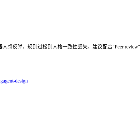
感反弹，规则过松则人格一致性丢失。建议配合"Peer review
ng
agent-design