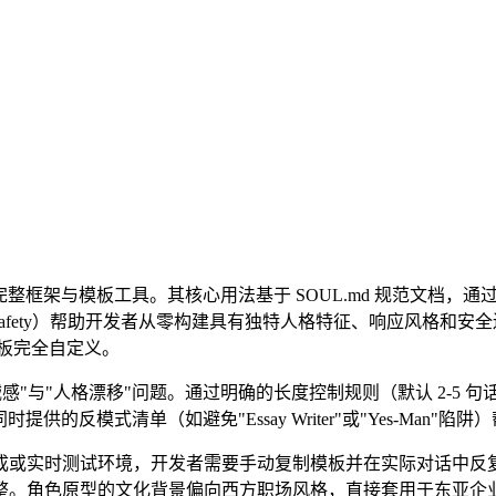
的完整框架与模板工具。其核心用法基于 SOUL.md 规范文档，通过六大结构化模块（I
e、Boundaries & Safety）帮助开发者从零构建具有独特人格特征、响应
完整模板完全自定义。
机械感"与"人格漂移"问题。通过明确的长度控制规则（默认 2-5
提供的反模式清单（如避免"Essay Writer"或"Yes-M
成或实时测试环境，开发者需要手动复制模板并在实际对话中反
整。角色原型的文化背景偏向西方职场风格，直接套用于东亚企