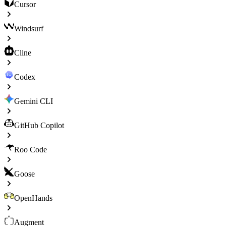
Cursor
Windsurf
Cline
Codex
Gemini CLI
GitHub Copilot
Roo Code
Goose
OpenHands
Augment