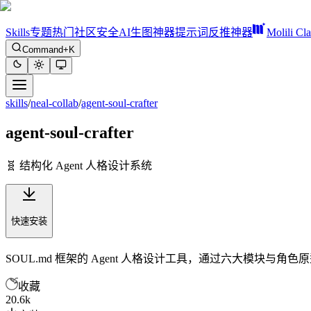
Skills
专题
热门
社区
安全
AI生图神器
提示词反推神器
Molili Cl
Command+K
skills
/
neal-collab
/
agent-soul-crafter
agent-soul-crafter
🧬 结构化 Agent 人格设计系统
快速安装
SOUL.md 框架的 Agent 人格设计工具，通过六大模块与
收藏
20.6k