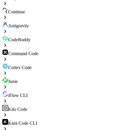
Continue
Antigravity
CodeBuddy
Command Code
Cortex Code
Junie
iFlow CLI
Kilo Code
Kimi Code CLI