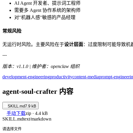
AI Agent 开发者、提示词工程师
需要多 Agent 协作系统的架构师
对"机器人感"敏感的产品经理
常规风险
无运行时风险。主要风险在于
设计层面
：过度限制可能导致机器人
---
版本：v1.1.0 | 维护者：openclaw 组织
development-engineering
productivity
content-media
prompt-engineeri
agent-soul-crafter 内容
SKILL.md
7.9 kB
手动下载
zip · 4.4 kB
SKILL.md
text/markdown
请选择文件