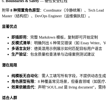
6.
Boundaries & Safety
— 硬性安全红线
附带
8 种预置角色原型
：Coordinator（冷静统筹）、Tech Le
Master（结构控）、DevOps Engineer（运维偏执狂）。
显著优点
即插即用
：完整 Markdown 模板，复制即可开始定制
反模式清单
：明确列出 6 种常见错误（如 Essay Writer、Yes-
多语言友好
：德英混用示例展示如何匹配目标用户语言
生产验证
：包含质量检查清单与边缘案例测试建议
潜在局限
纯模板无自动化
：需人工填写所有字段，不提供动态生成
角色原型有限
：8 种覆盖常见场景，但垂直领域（如医
效果依赖迭代
：声明"SOUL.md 是 living document"
适合人群