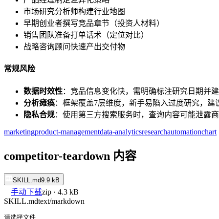
市场研究分析师构建行业地图
早期创业者撰写竞品章节（投资人材料）
销售团队准备打单话术（定位对比）
战略咨询顾问快速产出交付物
常规风险
数据时效性
：竞品信息变化快，需明确标注研究日期并建
分析瘫痪
：框架覆盖7层维度，新手易陷入过度研究，建议
隐私合规
：使用第三方搜索服务时，查询内容可能泄露商
marketing
product-management
data-analytics
research
automation
chart
competitor-teardown 内容
SKILL.md
9.9 kB
手动下载
zip · 4.3 kB
SKILL.md
text/markdown
请选择文件