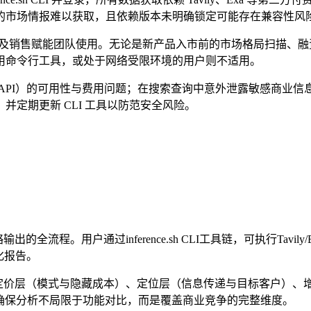
的市场情报难以获取，且依赖版本未明确锁定可能存在兼容性风
以及销售赋能团队使用。无论是新产品入市前的市场格局扫描、融资材料中
用命令行工具，或处于网络受限环境的用户则不适用。
依赖的搜索 API）的可用性与费用问题；在搜索查询中意外泄露敏感
定期更新 CLI 工具以防范安全风险。
程。用户通过inference.sh CLI工具链，可执行Tavily/
化报告。
）、定价层（模式与隐藏成本）、定位层（信息传递与目标客户）
确保分析不局限于功能对比，而是覆盖商业竞争的完整维度。