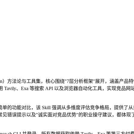
r Teardown）方法论与工具集，核心围绕"7层分析框架"展开
用户可调用 Tavily、Exa 等搜索 API 以及浏览器自动化工具
功能对比，该 Skill 强调从多维度评估竞争格局，提供了从执
常见错误提示以及"诚实面对竞品优势"的职业操守建议，都体现
ce.sh CLI 并登录，所有数据获取依赖 Tavily、Exa 等