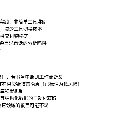
佳实践，非简单工具堆砌
作流，减少工具切换成本
种交付物格式
避免自说自话的分析陷阱
行
xa提供），若服务中断则工作流断裂
模式，存在供应链攻击隐患（已标注为低风险）
库积累机制
等结构化数据的自动化获取
小众垂直领域的覆盖可能不足