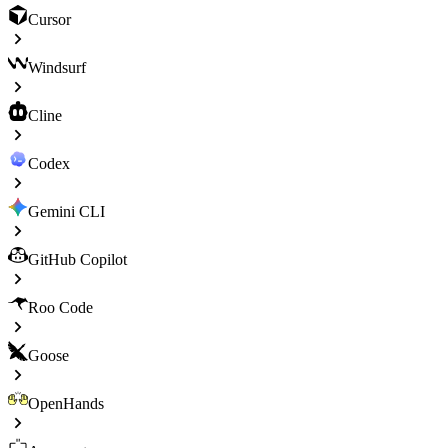
Cursor
Windsurf
Cline
Codex
Gemini CLI
GitHub Copilot
Roo Code
Goose
OpenHands