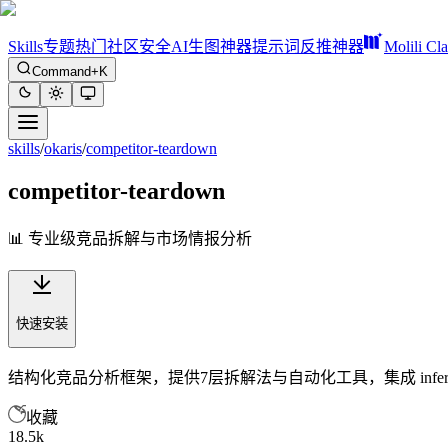
Skills
专题
热门
社区
安全
AI生图神器
提示词反推神器
Molili Cl
Command+K
skills
/
okaris
/
competitor-teardown
competitor-teardown
📊 专业级竞品拆解与市场情报分析
快速安装
结构化竞品分析框架，提供7层拆解法与自动化工具，集成 infere
收藏
18.5k