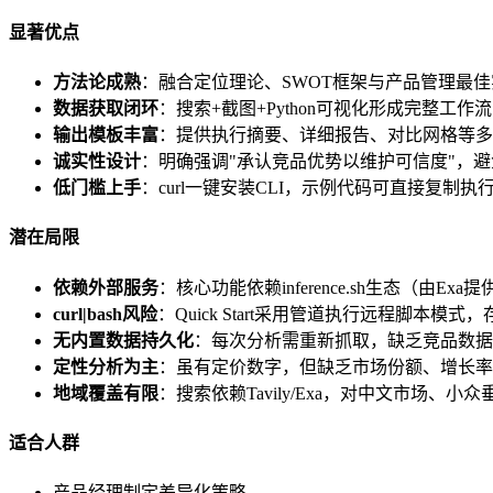
显著优点
方法论成熟
：融合定位理论、SWOT框架与产品管理最
数据获取闭环
：搜索+截图+Python可视化形成完整工
输出模板丰富
：提供执行摘要、详细报告、对比网格等多
诚实性设计
：明确强调"承认竞品优势以维护可信度"，
低门槛上手
：curl一键安装CLI，示例代码可直接复制执
潜在局限
依赖外部服务
：核心功能依赖inference.sh生态（由E
curl|bash风险
：Quick Start采用管道执行远程脚本
无内置数据持久化
：每次分析需重新抓取，缺乏竞品数据
定性分析为主
：虽有定价数字，但缺乏市场份额、增长率
地域覆盖有限
：搜索依赖Tavily/Exa，对中文市场、
适合人群
产品经理制定差异化策略