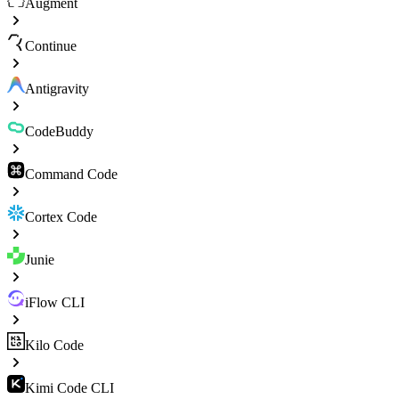
Augment
Continue
Antigravity
CodeBuddy
Command Code
Cortex Code
Junie
iFlow CLI
Kilo Code
Kimi Code CLI