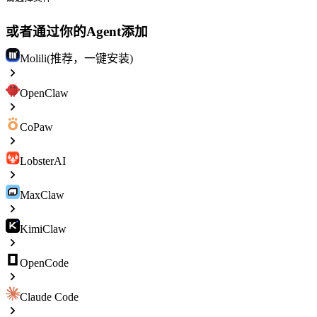
或者通过你的Agent添加
Molili(推荐，一键安装)
OpenClaw
CoPaw
LobsterAI
MaxClaw
KimiClaw
OpenCode
Claude Code