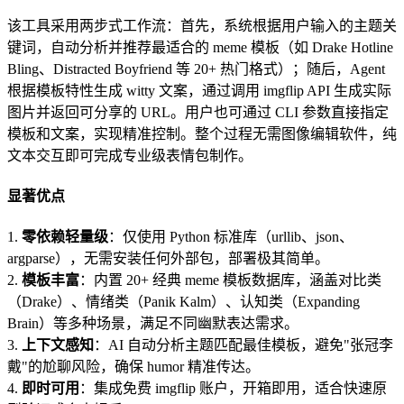
该工具采用两步式工作流：首先，系统根据用户输入的主题关
键词，自动分析并推荐最适合的 meme 模板（如 Drake Hotline
Bling、Distracted Boyfriend 等 20+ 热门格式）；随后，Agent
根据模板特性生成 witty 文案，通过调用 imgflip API 生成实际
图片并返回可分享的 URL。用户也可通过 CLI 参数直接指定
模板和文案，实现精准控制。整个过程无需图像编辑软件，纯
文本交互即可完成专业级表情包制作。
显著优点
1.
零依赖轻量级
：仅使用 Python 标准库（urllib、json、
argparse），无需安装任何外部包，部署极其简单。
2.
模板丰富
：内置 20+ 经典 meme 模板数据库，涵盖对比类
（Drake）、情绪类（Panik Kalm）、认知类（Expanding
Brain）等多种场景，满足不同幽默表达需求。
3.
上下文感知
：AI 自动分析主题匹配最佳模板，避免"张冠李
戴"的尬聊风险，确保 humor 精准传达。
4.
即时可用
：集成免费 imgflip 账户，开箱即用，适合快速原