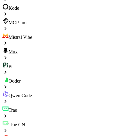
Kode
MCPJam
Mistral Vibe
Mux
Pi
Qoder
Qwen Code
Trae
Trae CN