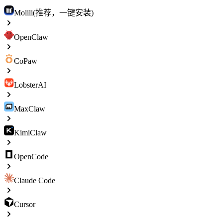
Molili(推荐，一键安装)
OpenClaw
CoPaw
LobsterAI
MaxClaw
KimiClaw
OpenCode
Claude Code
Cursor