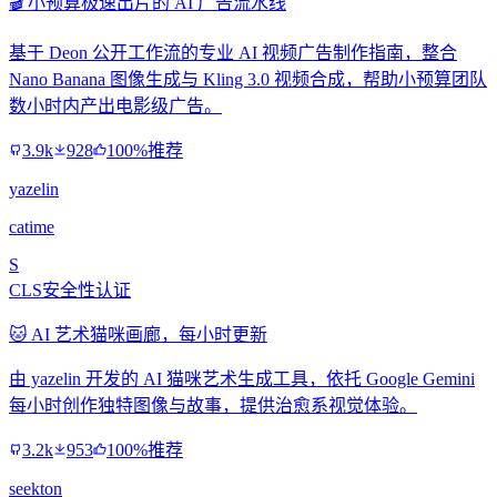
🎬 小预算极速出片的 AI 广告流水线
基于 Deon 公开工作流的专业 AI 视频广告制作指南，整合
Nano Banana 图像生成与 Kling 3.0 视频合成，帮助小预算团队
数小时内产出电影级广告。
3.9k
928
100%推荐
yazelin
catime
S
CLS安全性认证
🐱 AI 艺术猫咪画廊，每小时更新
由 yazelin 开发的 AI 猫咪艺术生成工具，依托 Google Gemini
每小时创作独特图像与故事，提供治愈系视觉体验。
3.2k
953
100%推荐
seekton