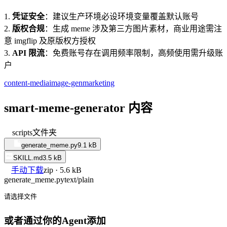
1.
凭证安全
：建议生产环境必设环境变量覆盖默认账号
2.
版权合规
：生成 meme 涉及第三方图片素材，商业用途需注
意 imgflip 及原版权方授权
3.
API 限流
：免费账号存在调用频率限制，高频使用需升级账
户
content-media
image-gen
marketing
smart-meme-generator 内容
scripts
文件夹
generate_meme.py
9.1 kB
SKILL.md
3.5 kB
手动下载
zip · 5.6 kB
generate_meme.py
text/plain
请选择文件
或者通过你的Agent添加