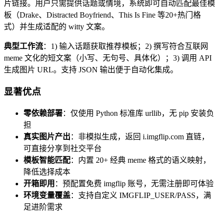
片链接。用户只需提供话题或情境，系统即可自动匹配最佳模
板（Drake、Distracted Boyfriend、This Is Fine 等20+热门格
式）并生成适配的 witty 文案。
典型工作流
：1) 输入话题获取推荐模板；2) 撰写符合互联网
meme 文化的短文案（小写、无句号、具体化）；3) 调用 API
生成图片 URL。支持 JSON 输出便于自动化集成。
显著优点
零依赖部署
：仅使用 Python 标准库 urllib，无 pip 安装负
担
真实图片产出
：非模拟生成，返回 i.imgflip.com 直链，
可直接分享到社交平台
模板智能匹配
：内置 20+ 经典 meme 格式的语义映射，
降低选择成本
开箱即用
：预配置免费 imgflip 账号，无需注册即可体验
环境变量覆盖
：支持自定义 IMGFLIP_USER/PASS，满
足进阶需求