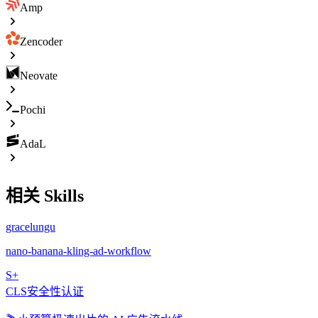
Amp
Zencoder
Neovate
Pochi
AdaL
相关 Skills
gracelungu
nano-banana-kling-ad-workflow
S+
CLS安全性认证