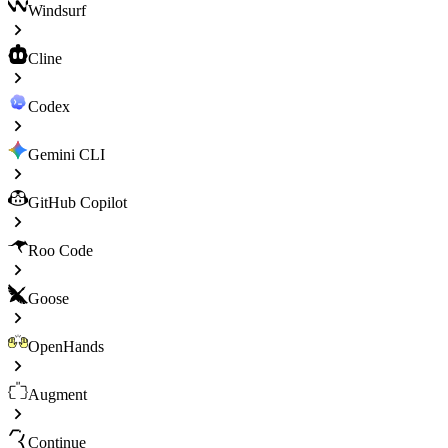
Windsurf
Cline
Codex
Gemini CLI
GitHub Copilot
Roo Code
Goose
OpenHands
Augment
Continue