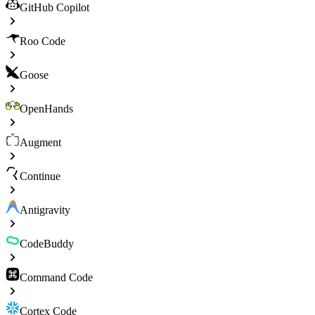
GitHub Copilot
Roo Code
Goose
OpenHands
Augment
Continue
Antigravity
CodeBuddy
Command Code
Cortex Code