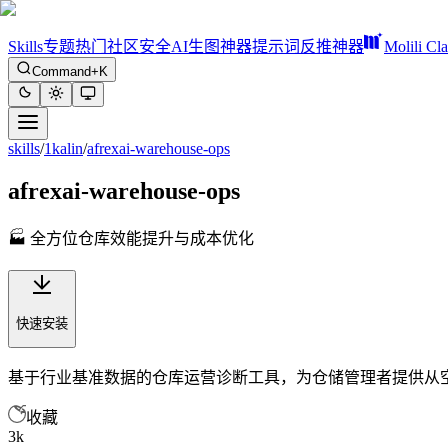
Skills
专题
热门
社区
安全
AI生图神器
提示词反推神器
Molili Cl
Command+K
skills
/
1kalin
/
afrexai-warehouse-ops
afrexai-warehouse-ops
🏭 全方位仓库效能提升与成本优化
快速安装
基于行业基准数据的仓库运营诊断工具，为仓储管理者提供从空
收藏
3k