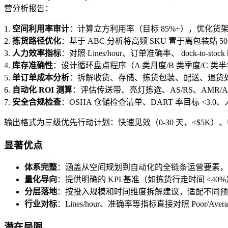
营分析报告：
1.
空间利用率审计
：计算立方利用率（目标 85%+），优化货
2.
拣货路径优化
：基于 ABC 分析将高频 SKU 置于离包装站 5
3.
人力效率指标
：对照 Lines/hour、订单准确率、 dock-to-
4.
库存准确性
：设计循环盘点程序（A 类月度/B 类季度/C 类半
5.
单订单成本分析
：拆解收货、存储、拣货包装、配送、退货
6.
自动化 ROI 测算
：评估传送带、亮灯拣选、AS/RS、AMR/A
7.
安全合规检查
：OSHA 仓储检查清单、DART 率目标 <3.
输出格式为三级优先行动计划：快速见效（0-30 天，<$5K）、中期
显著优点
体系完整
：涵盖从空间规划到自动化的全链条运营要素，
量化导向
：提供明确的 KPI 基准（如拣货行走时间 <4
分层落地
：按投入规模和时间维度拆解建议，适配不同预
行业对标
：Lines/hour、准确率等指标直接对照 Poor/Average
潜在局限