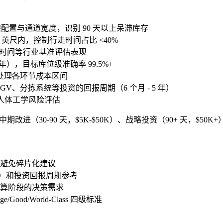
架配置与通道宽度，识别 90 天以上呆滞库存
0 英尺内，控制行走时间占比 <40%
stock 时间等行业基准评估表现
年），目标库位级准确率 99.5%+
处理各环节成本区间
GV、分拣系统等投资的回报周期（6 个月 - 5 年）
0、人体工学风险评估
改进（30-90 天，$5K-$50K）、战略投资（90+ 天，$50
避免碎片化建议
0%）和投资回报周期参考
算阶段的决策需求
/Good/World-Class 四级标准