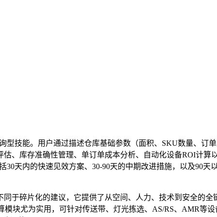
款专注于仓储运营诊断的咨询型技能。用户通过描述仓库基础参数（面积、SK
估、库存准确性管理、单订单成本分析、自动化设备ROI计算以及
括30天内的快速见效方案、30-90天的中期改进措施，以及90
同于碎片化的建议，它提供了从空间、人力、技术到安全的全链路
算模块尤为实用，可针对传送带、灯光拣选、AS/RS、AMR等设备