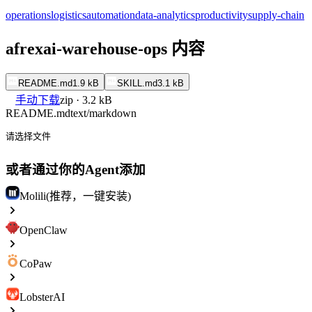
operations
logistics
automation
data-analytics
productivity
supply-chain
afrexai-warehouse-ops 内容
README.md
1.9 kB
SKILL.md
3.1 kB
手动下载
zip · 3.2 kB
README.md
text/markdown
请选择文件
或者通过你的Agent添加
Molili(推荐，一键安装)
OpenClaw
CoPaw
LobsterAI