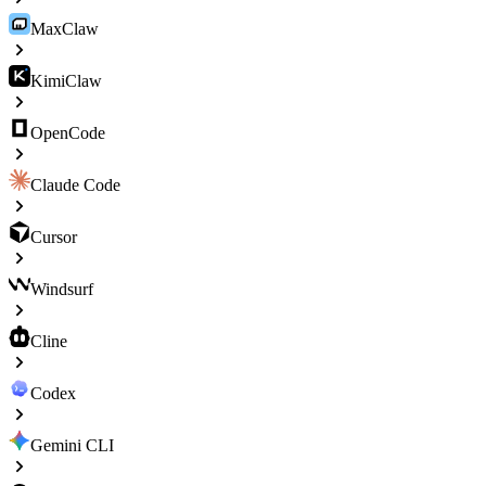
MaxClaw
KimiClaw
OpenCode
Claude Code
Cursor
Windsurf
Cline
Codex
Gemini CLI