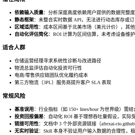
依赖输入质量
：分析深度高度依赖用户提供的数据完整度
静态框架
：未整合实时数据 API，无法进行动态库存或
区域适用性
：成本区间基于北美市场（美元计价），其他
自动化评估简化
：ROI 计算为区间估算，未考虑设备维
适合人群
仓储运营经理寻求系统性诊断与改进路径
物流总监评估自动化投资可行性
电商/零售供应链团队优化履约成本
第三方物流（3PL）服务商提升客户 SLA 表现
常规风险
基准误用
：行业指标（如 150+ lines/hour 为世界
投资回报偏差
：自动化 ROI 基于理想吞吐量假设，实
链接可用性
：文档中 3 个外部资源链接（afrexai-cto.
无实时验证
：Skill 本身不验证用户输入数据的合理性