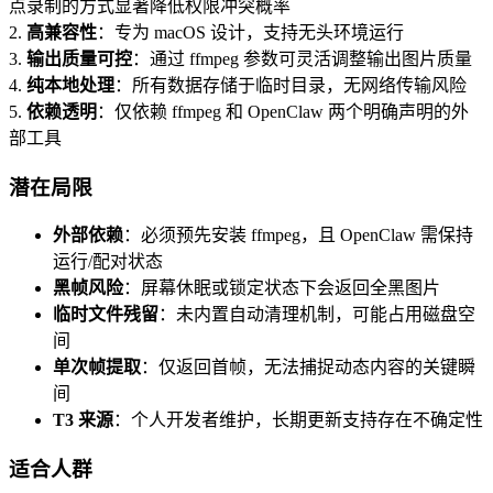
点录制的方式显著降低权限冲突概率
2.
高兼容性
：专为 macOS 设计，支持无头环境运行
3.
输出质量可控
：通过 ffmpeg 参数可灵活调整输出图片质量
4.
纯本地处理
：所有数据存储于临时目录，无网络传输风险
5.
依赖透明
：仅依赖 ffmpeg 和 OpenClaw 两个明确声明的外
部工具
潜在局限
外部依赖
：必须预先安装 ffmpeg，且 OpenClaw 需保持
运行/配对状态
黑帧风险
：屏幕休眠或锁定状态下会返回全黑图片
临时文件残留
：未内置自动清理机制，可能占用磁盘空
间
单次帧提取
：仅返回首帧，无法捕捉动态内容的关键瞬
间
T3 来源
：个人开发者维护，长期更新支持存在不确定性
适合人群