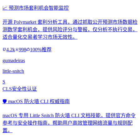
📈 预测市场套利机会智能监控
开源 Polymarket 套利分析工具，通过抓取公开预测市场数据检
测数学套利机会，提供风险评分与警报，仅分析不执行交易，
适合量化交易者学习市场无效性。
4.2k
998
100%推荐
gumadeiras
little-snitch
S
CLS安全性认证
🛡️ macOS 防火墙 CLI 权威指南
macOS 专用 Little Snitch 防火墙 CLI 文档技能，提供官方命令
参考与安全操作指南，帮助用户高效管理网络流量与规则配
置。