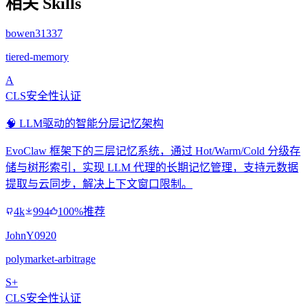
相关 Skills
bowen31337
tiered-memory
A
CLS安全性认证
🧠 LLM驱动的智能分层记忆架构
EvoClaw 框架下的三层记忆系统，通过 Hot/Warm/Cold 分级存
储与树形索引，实现 LLM 代理的长期记忆管理，支持元数据
提取与云同步，解决上下文窗口限制。
4k
994
100%推荐
JohnY0920
polymarket-arbitrage
S+
CLS安全性认证