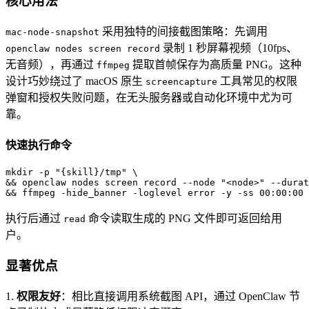
核心用法
采用独特的间接截图策略：先调用
mac-node-snapshot
录制 1 秒屏幕视频（10fps、
openclaw nodes screen record
无音频），再通过
提取首帧保存为高质量 PNG。这种
ffmpeg
设计巧妙绕过了 macOS 原生
工具常见的权限
screencapture
弹窗和授权失败问题，在无头服务器或自动化环境中尤为可
靠。
快速执行命令
mkdir -p "{skill}/tmp" \

&& openclaw nodes screen record --node "<node>" --durat
&& ffmpeg -hide_banner -loglevel error -y -ss 00:00:00 
执行后通过
命令读取生成的 PNG 文件即可返回给用
read
户。
显著优点
1.
权限友好
：相比直接调用系统截图 API，通过 OpenClaw 节