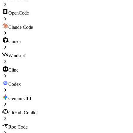
OpenCode
Claude Code
Cursor
Windsurf
Cline
Codex
Gemini CLI
GitHub Copilot
Roo Code