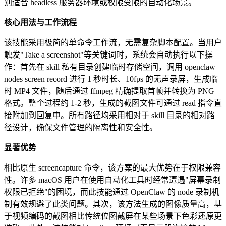
别适合 headless 服务器环境或权限受限的自动化场景。
核心用法与工作流程
该技能采用极简的单命令工作流，无需复杂脚本配置。当用户
触发"Take a screenshot"等关键词时，系统会自动执行以下操
作：首先在 skill 私有目录创建临时存储空间，调用 openclaw
nodes screen record 进行 1 秒时长、10fps 的无声录屏，生成临
时 MP4 文件，随后通过 ffmpeg 精确提取首帧并转换为 PNG
格式。整个过程约 1-2 秒，生成的截图文件可通过 read 指令直
接附加到回复中。所有路径均采用相对于 skill 目录的相对路
径设计，确保文件管理的隔离性和安全性。
显著优势
相比原生 screencapture 命令，该方案的最大优势在于权限兼容
性。许多 macOS 用户在使用自动化工具时经常遭遇"屏幕录制
权限已拒绝"的困境，而此技能通过 OpenClaw 的 node 录制机
制有效规避了此类问题。其次，该方法生成的图像质量高，基
于视频编码的截图相比传统位图截屏在某些场景下色彩还原更