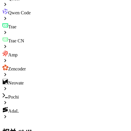
Qwen Code
Trae
Trae CN
Amp
Zencoder
Neovate
Pochi
AdaL