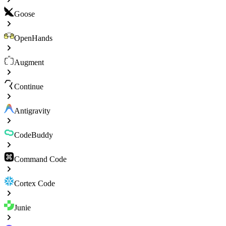
Goose
OpenHands
Augment
Continue
Antigravity
CodeBuddy
Command Code
Cortex Code
Junie