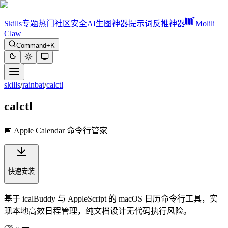
Skills
专题
热门
社区
安全
AI生图神器
提示词反推神器
Molili
Claw
Command+K
skills
/
rainbat
/
calctl
calctl
📅 Apple Calendar 命令行管家
快速安装
基于 icalBuddy 与 AppleScript 的 macOS 日历命令行工具，实
现本地高效日程管理，纯文档设计无代码执行风险。