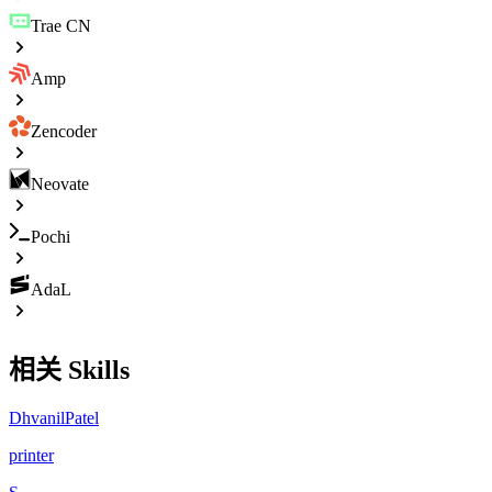
Trae CN
Amp
Zencoder
Neovate
Pochi
AdaL
相关 Skills
DhvanilPatel
printer