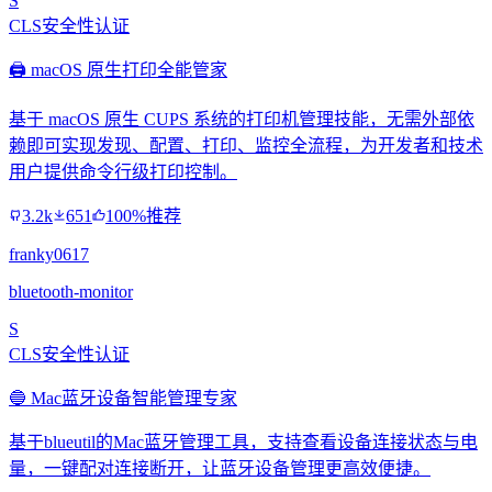
S
CLS安全性认证
🖨️ macOS 原生打印全能管家
基于 macOS 原生 CUPS 系统的打印机管理技能，无需外部依
赖即可实现发现、配置、打印、监控全流程，为开发者和技术
用户提供命令行级打印控制。
3.2k
651
100%推荐
franky0617
bluetooth-monitor
S
CLS安全性认证
🔵 Mac蓝牙设备智能管理专家
基于blueutil的Mac蓝牙管理工具，支持查看设备连接状态与电
量，一键配对连接断开，让蓝牙设备管理更高效便捷。