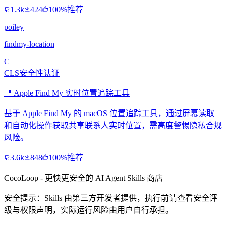
1.3k
424
100%推荐
poiley
findmy-location
C
CLS安全性认证
📍 Apple Find My 实时位置追踪工具
基于 Apple Find My 的 macOS 位置追踪工具，通过屏幕读取
和自动化操作获取共享联系人实时位置，需高度警惕隐私合规
风险。
3.6k
848
100%推荐
CocoLoop - 更快更安全的 AI Agent Skills 商店
安全提示：Skills 由第三方开发者提供，执行前请查看安全评
级与权限声明，实际运行风险由用户自行承担。