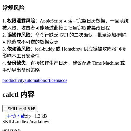
常规风险
1.
权限泄露风险
：AppleScript 可读写完整日历数据，一旦系统
被入侵，攻击者可能通过此接口批量窃取或篡改日程
2.
误操作风险
：命令行缺乏 GUI 的二次确认，批量添加/删除
可能造成不可逆的数据变更
3.
依赖链风险
：ical-buddy 或 Homebrew 供应链被攻陷将间接
影响本工具安全性
4.
备份缺失
：直接操作生产日历，建议配合 Time Machine 或
手动导出备份策略
productivity
automation
office
macos
calctl 内容
SKILL.md
1.8 kB
手动下载
zip · 1.2 kB
SKILL.md
text/markdown