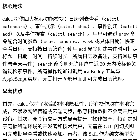
核心用法
calctl 提供四大核心功能模块：日历列表查看（
calctl
）、事件展示（
）、事件创建（
calendars
calctl show
calctl
）以及事件搜索（
）。用户可通过
命
add
calctl search
show
令配合时间参数（today、tomorrow、week 或具体日期）快速
查看日程，支持按日历筛选；使用
命令创建事件时可指定
add
标题、日期、时间、持续时长、所属日历及备注，支持常规事
件与全天事件；
命令则允许用户在近 30 天内按标题关
search
键词检索事件。所有操作均通过调用 icalBuddy 工具与
AppleScript 实现，无需打开图形界面即可完成日历管理。
显著优点
首先，calctl 保持了极高的本地隐私性，所有操作均在本地完
成，不涉及网络传输或云端同步，敏感日程数据不会离开用户
设备。其次，命令行交互方式显著提升了操作效率，特别是对
于习惯终端环境的开发者和技术用户，无需在 GUI 间切换即
可完成批量查看或快速添加。再者，该 Skill 作为纯文档型资