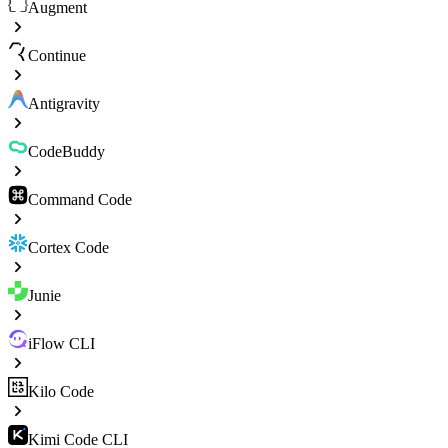
Augment
Continue
Antigravity
CodeBuddy
Command Code
Cortex Code
Junie
iFlow CLI
Kilo Code
Kimi Code CLI