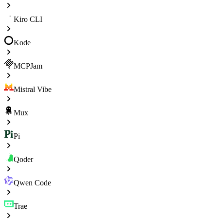
Kiro CLI
Kode
MCPJam
Mistral Vibe
Mux
Pi
Qoder
Qwen Code
Trae