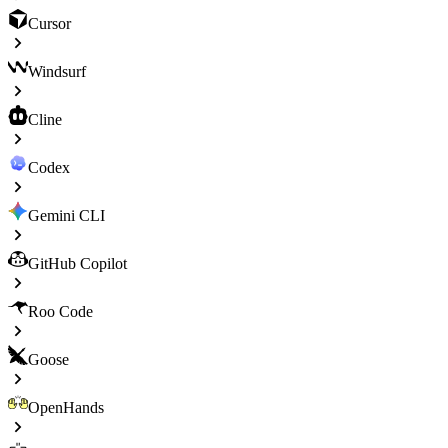
Cursor
Windsurf
Cline
Codex
Gemini CLI
GitHub Copilot
Roo Code
Goose
OpenHands