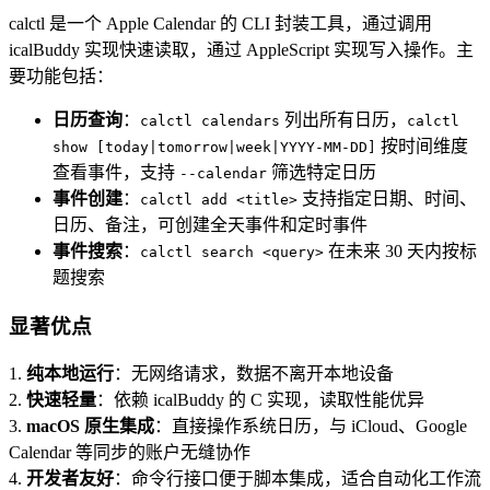
calctl 是一个 Apple Calendar 的 CLI 封装工具，通过调用
icalBuddy 实现快速读取，通过 AppleScript 实现写入操作。主
要功能包括：
日历查询
：
列出所有日历，
calctl calendars
calctl
按时间维度
show [today|tomorrow|week|YYYY-MM-DD]
查看事件，支持
筛选特定日历
--calendar
事件创建
：
支持指定日期、时间、
calctl add <title>
日历、备注，可创建全天事件和定时事件
事件搜索
：
在未来 30 天内按标
calctl search <query>
题搜索
显著优点
1.
纯本地运行
：无网络请求，数据不离开本地设备
2.
快速轻量
：依赖 icalBuddy 的 C 实现，读取性能优异
3.
macOS 原生集成
：直接操作系统日历，与 iCloud、Google
Calendar 等同步的账户无缝协作
4.
开发者友好
：命令行接口便于脚本集成，适合自动化工作流