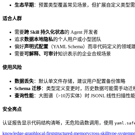
生态早期
：预置类型覆盖常见场景，但扩展自定义类型需手动
适合人群
需要
跨 Skill 持久化状态
的 Agent 开发者
追求
数据本地隐私
的个人用户或小型团队
偏好
声明式配置
（YAML Schema）而非代码定义的领域
需要
可解释、可审计
知识表示的企业合规场景
使用风险
数据丢失
：默认单文件存储，建议用户配置备份策略
Schema 迁移
：类型定义变更时，历史数据可能需手动迁
查询性能
：大图谱（>10万实体）时 JSONL 线性扫描性能
安全亮点
认证报告显示代码结构清晰，无危险函数调用，使用
yaml.saf
knowledge-graph
local-first
structured-memory
cross-skill
type-system
p