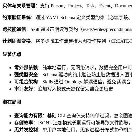
实体与关系管理
：支持 Person、Project、Task、Eve
约束验证系统
：通过 YAML Schema 定义类型约束（
跨技能通信
：Skill 通过声明读写契约（reads/writes/preconditi
计划即图变换
：将多步骤工作流建模为图操作序列（CREATE
显著优点
零外部依赖
：纯本地运行，无网络请求，数据完全用户可
强类型安全
：Schema 驱动的约束验证防止脏数据进入图
可组合架构
：Skills 通过 Ontology 解耦通信，避免紧耦合
审计友好
：追加写入模式天然保留完整变更历史
潜在局限
查询能力有限
：基础 CLI 查询仅支持简单过滤，复杂图遍
存储效率
：JSONL 追加模式长期运行可能导致文件膨胀
无并发控制
：单用户本地使用，无多进程/分布式协作机