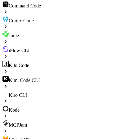
Command Code
Cortex Code
Junie
iFlow CLI
Kilo Code
Kimi Code CLI
Kiro CLI
Kode
MCPJam