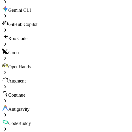
Gemini CLI
GitHub Copilot
Roo Code
Goose
OpenHands
Augment
Continue
Antigravity
CodeBuddy