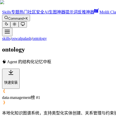
Skills
专题
热门
社区
安全
AI生图神器
提示词反推神器
Molili Cl
Command+K
skills
/
oswalpalash
/
ontology
ontology
🧠 Agent 的结构化记忆中枢
快速安装
data-management榜 #1
本地化知识图谱系统，支持类型化实体创建、关系管理与约束