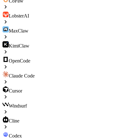
CoPaw
LobsterAI
MaxClaw
KimiClaw
OpenCode
Claude Code
Cursor
Windsurf
Cline
Codex