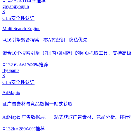
142.5k
11
0%推荐
gpyangyoujun
S
CLS安全性认证
Multi Search Engine
🔍
16引擎聚合搜索 · 零API密钥 · 隐私优先
聚合16个搜索引擎（7国内+9国际）的网页抓取工具，支持高级搜
132.6k
617
0%推荐
fly0pants
S
CLS安全性认证
AdMapix
📊
广告素材与竞品数据一站式获取
AdMapix 广告数据层：一站式获取广告素材、竞品分析、
132k
289
0%推荐