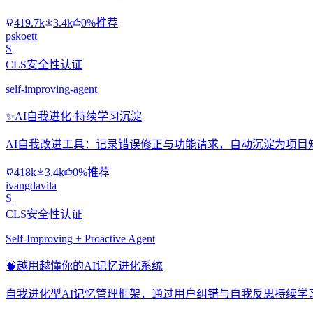
419.7k
3.4k
0%推荐
pskoett
S
CLS安全性认证
self-improving-agent
✨
AI自我进化·持续学习沉淀
AI自我改进工具：记录错误修正与功能请求，自动沉淀为项目
418k
3.4k
0%推荐
ivangdavila
S
CLS安全性认证
Self-Improving + Proactive Agent
🧠
越用越懂你的AI记忆进化系统
自我进化型AI记忆管理框架，通过用户纠错与自我反思持续学