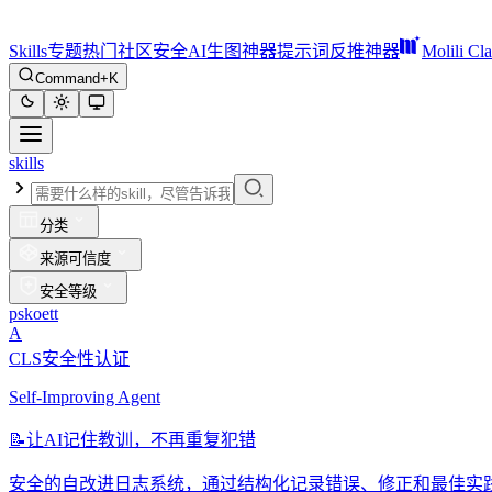
Skills
专题
热门
社区
安全
AI生图神器
提示词反推神器
Molili Cl
Command+K
skills
分类
来源可信度
安全等级
pskoett
A
CLS安全性认证
Self-Improving Agent
📝
让AI记住教训，不再重复犯错
安全的自改进日志系统，通过结构化记录错误、修正和最佳实践