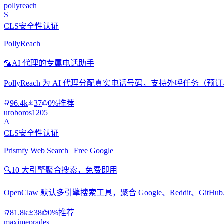
pollyreach
S
CLS安全性认证
PollyReach
🦜
AI 代理的专属电话助手
PollyReach 为 AI 代理分配真实电话号码，支持外呼任务
96.4k
37
0%推荐
uroboros1205
A
CLS安全性认证
Prismfy Web Search | Free Google
🔍
10 大引擎聚合搜索，免费即用
OpenClaw 默认多引擎搜索工具，聚合 Google、Reddit、Git
81.8k
38
0%推荐
maximeprades