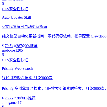
S
CLS安全性认证
Auto-Updater Skill
✨
零代码每日自动更新指南
纯文档型自动化更新指南，零代码零依赖，指导配置 Clawdbo
79.5k
387
0%推荐
uroboros1205
S
CLS安全性认证
Prismfy Web Search
🔍
10引擎聚合搜索·月免3000次
Prismfy 多引擎聚合搜索，10+搜索引擎实时检索，月免300
78.2k
28
0%推荐
autogame-17
B