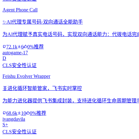
Agent Phone Call
✨
AI代理专属号码·双向通话全能助手
为AI代理赋予真实电话号码，实现双向通话能力：代拨电话完
72.1k
6
0%推荐
autogame-17
D
CLS安全性认证
Feishu Evolver Wrapper
🧬
进化循环智能管家，飞书实时掌控
为能力进化器提供飞书集成封装，支持进化循环生命周期管理
68.6k
10
0%推荐
ivangdavila
S+
CLS安全性认证