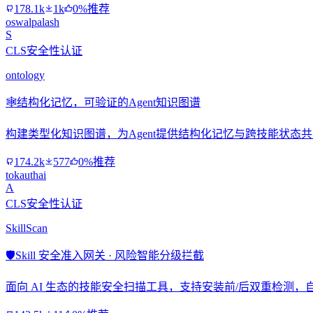
178.1k
1k
0%推荐
oswalpalash
S
CLS安全性认证
ontology
🕸️
结构化记忆，可验证的Agent知识图谱
构建类型化知识图谱，为Agent提供结构化记忆与跨技能状态
174.2k
577
0%推荐
tokauthai
A
CLS安全性认证
SkillScan
🛡️
Skill 安全准入网关 · 风险智能分级拦截
面向 AI 生态的技能安全扫描工具，支持安装前/后双重检测，自