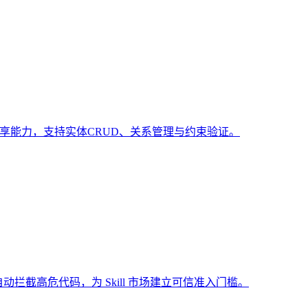
共享能力，支持实体CRUD、关系管理与约束验证。
动拦截高危代码，为 Skill 市场建立可信准入门槛。