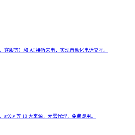
（预订、客服等）和 AI 接听来电，实现自动化电话交互。
Hub、arXiv 等 10 大来源，无需代理，免费即用。