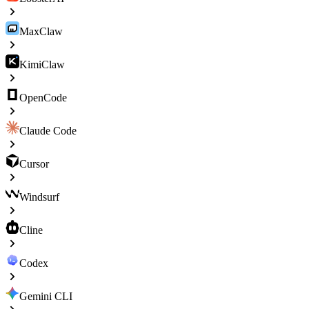
MaxClaw
KimiClaw
OpenCode
Claude Code
Cursor
Windsurf
Cline
Codex
Gemini CLI