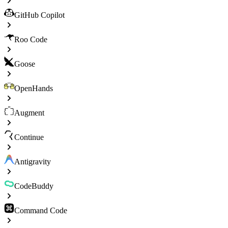
GitHub Copilot
Roo Code
Goose
OpenHands
Augment
Continue
Antigravity
CodeBuddy
Command Code