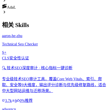
AdaL
相关 Skills
aaron-he-zhu
Technical Seo Checker
S+
CLS安全性认证
🔍 技术SEO深度审计 · 核心指标一键诊断
专业级技术SEO审计工具，覆盖Core Web Vitals、索引、爬
取、安全等9大维度，输出评分诊断与优先级修复路线，适合
中大型网站运维与迁移场景。
3.7k
6
0%推荐
adsorgcn