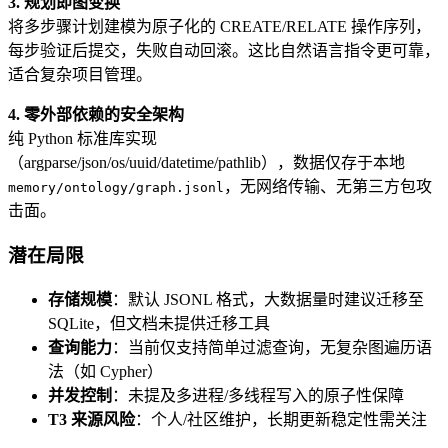
3. 规划即图变换
将多步骤计划建模为原子化的 CREATE/RELATE 操作序列，
每步验证后提交，失败自动回滚。这比自然语言指令更可靠，
适合复杂项目管理。
4. 零外部依赖的安全架构
纯 Python 标准库实现
（argparse/json/os/uuid/datetime/pathlib），数据仅存于本地
，无网络传输、无第三方包攻
memory/ontology/graph.jsonl
击面。
潜在局限
存储规模
：默认 JSONL 格式，大数据量时建议迁移至
SQLite，但文档未提供迁移工具
查询能力
：当前仅支持简单过滤查询，无复杂图遍历语
法（如 Cypher）
并发控制
：未提及多进程/多线程写入的原子性保障
T3 来源风险
：个人/社区维护，长期更新稳定性需关注