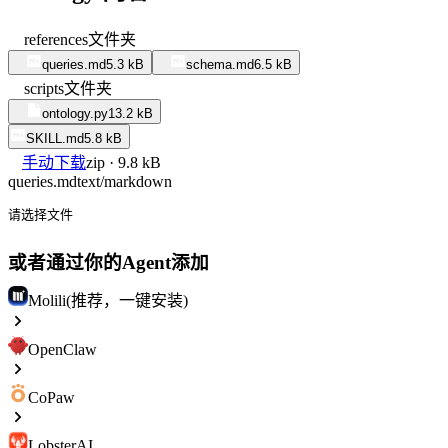
references
文件夹
queries.md
5.3 kB
schema.md
6.5 kB
scripts
文件夹
ontology.py
13.2 kB
SKILL.md
5.8 kB
手动下载
zip · 9.8 kB
queries.md
text/markdown
请选择文件
或者通过你的Agent添加
Molili(推荐，一键安装)
OpenClaw
CoPaw
LobsterAI