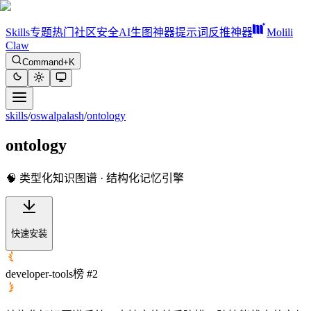
Skills
专题
热门
社区
安全
AI生图神器
提示词反推神器
Molili
Claw
Command+K
skills
/
oswalpalash
/
ontology
ontology
🧠 类型化知识图谱 · 结构化记忆引擎
快速安装
developer-tools榜 #2