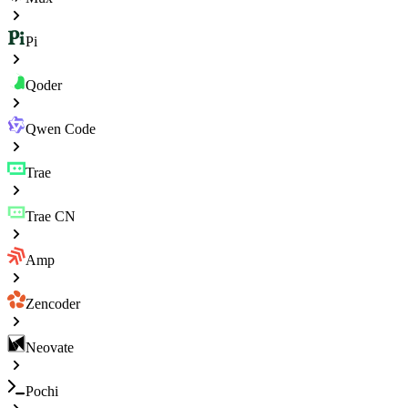
Pi
Qoder
Qwen Code
Trae
Trae CN
Amp
Zencoder
Neovate
Pochi