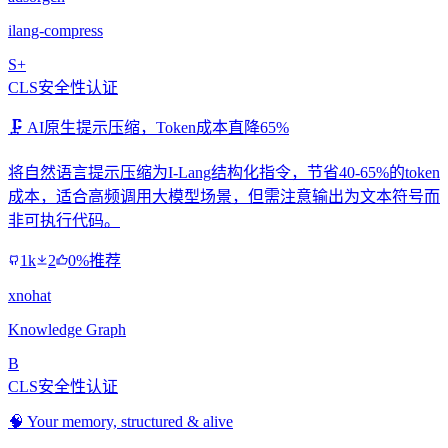
ilang-compress
S+
CLS安全性认证
🗜️ AI原生提示压缩，Token成本直降65%
将自然语言提示压缩为I-Lang结构化指令，节省40-65%的token
成本，适合高频调用大模型场景，但需注意输出为文本符号而
非可执行代码。
1k
2
0%推荐
xnohat
Knowledge Graph
B
CLS安全性认证
🧠 Your memory, structured & alive