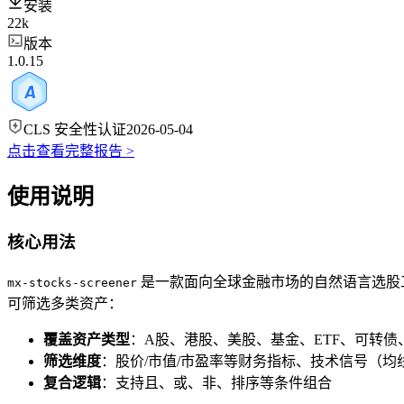
安装
22k
版本
1.0.15
CLS 安全性认证
2026-05-04
点击查看完整报告 >
使用说明
核心用法
是一款面向全球金融市场的自然语言选股工
mx-stocks-screener
可筛选多类资产：
覆盖资产类型
：A股、港股、美股、基金、ETF、可转债
筛选维度
：股价/市值/市盈率等财务指标、技术信号（
复合逻辑
：支持且、或、非、排序等条件组合