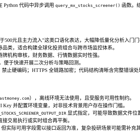
Python 代码中异步调用
函数。结
query_mx_stocks_screener()
于500元且主力流入"这类口语化表达，大幅降低量化分析入门门
券品类，适合构建全球化投资组合与跨市场监控体系。
持牌机构审核，财务数据、行情数据实时性强。
档，便于快速开展二次分析与策略回测。
，禁止硬编码；HTTPS 全链路加密；代码结构清晰含完整错误处
），离线环境无法使用，且受服务可用性制约。
astmoney.com
I Key 并配置环境变量，对非技术背景用户存在操作门槛。
显式指定，可能导致数据文件位
_STOCKS_SCREENER_OUTPUT_DIR
直接交易执行或实时组合再平衡。
，但实际可用字段需以接口返回为准，复杂投研场景可能需补充