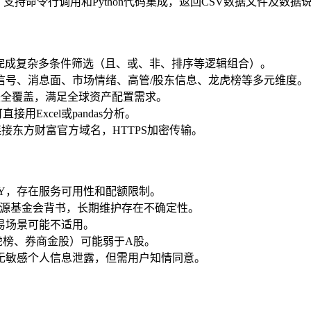
支持命令行调用和Python代码集成，返回CSV数据文件及数据
可完成复杂多条件筛选（且、或、非、排序等逻辑组合）。
信号、消息面、市场情绪、高管/股东信息、龙虎榜等多元维度。
块全覆盖，满足全球资产配置需求。
用Excel或pandas分析。
接东方财富官方域名，HTTPS加密传输。
KEY，存在服务可用性和配额限制。
开源基金会背书，长期维护存在不确定性。
易场景可能不适用。
虎榜、券商金股）可能弱于A股。
无敏感个人信息泄露，但需用户知情同意。