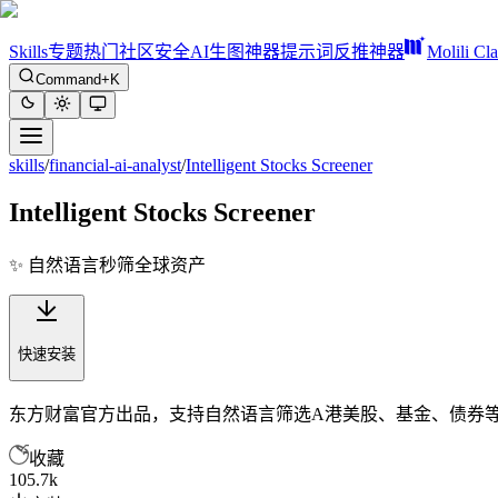
Skills
专题
热门
社区
安全
AI生图神器
提示词反推神器
Molili Cl
Command+K
skills
/
financial-ai-analyst
/
Intelligent Stocks Screener
Intelligent Stocks Screener
✨ 自然语言秒筛全球资产
快速安装
东方财富官方出品，支持自然语言筛选A港美股、基金、债券等
收藏
105.7k