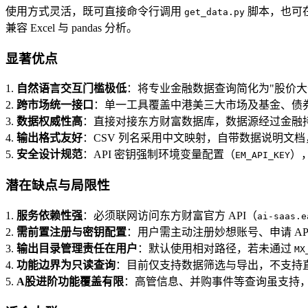
使用方式灵活，既可直接命令行调用
脚本，也可在 
get_data.py
兼容 Excel 与 pandas 分析。
显著优点
1.
自然语言交互门槛极低
：将专业金融数据查询简化为"股价大
2.
跨市场统一接口
：单一工具覆盖中港美三大市场及基金、债
3.
数据权威性高
：直接对接东方财富数据库，数据源经过金融
4.
输出格式友好
：CSV 列名采用中文映射，自带数据说明文
5.
安全设计规范
：API 密钥强制环境变量配置（
）
EM_API_KEY
潜在缺点与局限性
1.
服务依赖性强
：必须联网访问东方财富官方 API（
ai-saas.e
2.
需前置注册与密钥配置
：用户需主动注册妙想账号、申请 AP
3.
输出目录管理责任在用户
：默认使用相对路径，若未通过
MX
4.
功能边界为只读查询
：目前仅支持数据筛选与导出，不支持
5.
A股进阶功能覆盖有限
：高管信息、并购事件等查询虽支持