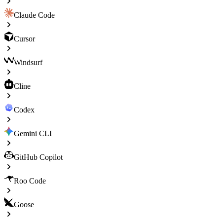
Claude Code
Cursor
Windsurf
Cline
Codex
Gemini CLI
GitHub Copilot
Roo Code
Goose