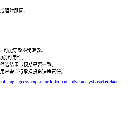
或理财顾问。
，可能导致密钥泄露。
功能可用性。
筛选结果与预期是否一致。
用户需自行承担投资决策责任。
ural-language
csv-export
portfolio
quantitative-analysis
market-data