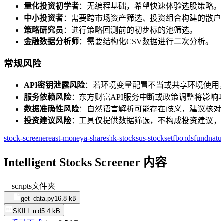
量化投资初学者
：无编程基础，希望快速体验选股策略。
中小投资者
：需要跨市场资产筛选、投资组合构建的散户
策略研究员
：进行策略回测前的初步标的池筛选。
金融数据分析师
：需要结构化CSV数据进行二次分析。
常规风险
API密钥泄露风险
：若环境变量配置不当或共享环境使用
服务依赖风险
：东方财富API服务中断或政策调整将影响
数据准确性风险
：自然语言解析可能存在歧义，建议核对
投资建议风险
：工具仅提供数据筛选，不构成投资建议，
stock-screener
east-money
a-shares
hk-stocks
us-stocks
etf
bonds
fund
nat
Intelligent Stocks Screener 内容
scripts
文件夹
get_data.py
16.8 kB
SKILL.md
5.4 kB