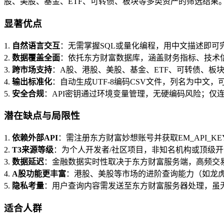
股、美股、基金、ETF、可转债、板块等多类资产的筛选结果。
显著优点
1.
自然语言交互
：无需掌握SQL或量化编程，用中文描述即
2.
数据覆盖全面
：依托东方财富数据库，涵盖财务指标、技术
3.
跨市场支持
：A股、港股、美股、基金、ETF、可转债、板
4.
输出标准化
：自动生成UTF-8编码CSV文件，列名为中文，可直接
5.
安全合规
：API密钥通过环境变量管理，无硬编码风险；仅连
潜在缺点与局限性
1.
依赖外部API
：需注册东方财富妙想账号并获取EM_API_
2.
T3来源等级
：为个人开发者/社区项目，非知名机构或顶级
3.
数据延迟
：金融数据实时性取决于东方财富服务端，高频交
4.
A股功能更丰富
：港股、美股等市场的进阶查询能力（如龙
5.
隐私考量
：用户查询内容需发送至东方财富服务器处理，虽
适合人群