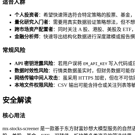
适合人群
个人投资者
：希望快速筛选符合特定策略的股票、基金，
量化研究入门者
：需要用真实数据验证策略想法，但不想先
跨市场资产配置者
：同时关注 A 股、港股、美股及 ET
金融分析师
：快速导出结构化数据进行深度建模或报告撰
常规风险
API 密钥泄露风险
：若用户误将
写入代码或
EM_API_KEY
数据时效性风险
：行情类数据虽实时，但财务数据可能存
网络传输中间人攻击
：虽采用 HTTPS 加密，但在不可
本地文件权限风险
：CSV 输出可能含持仓或关注列表
安全解读
核心用法
mx-stocks-screener 是一款基于东方财富妙想大模