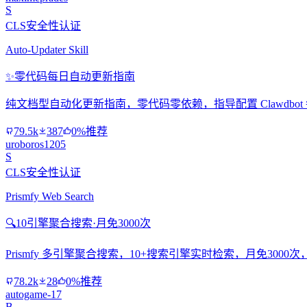
S
CLS安全性认证
Auto-Updater Skill
✨
零代码每日自动更新指南
纯文档型自动化更新指南，零代码零依赖，指导配置 Clawdbo
79.5k
387
0%推荐
uroboros1205
S
CLS安全性认证
Prismfy Web Search
🔍
10引擎聚合搜索·月免3000次
Prismfy 多引擎聚合搜索，10+搜索引擎实时检索，月免300
78.2k
28
0%推荐
autogame-17
B