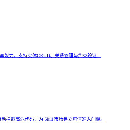
共享能力，支持实体CRUD、关系管理与约束验证。
动拦截高危代码，为 Skill 市场建立可信准入门槛。