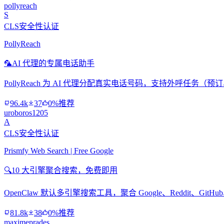
pollyreach
S
CLS安全性认证
PollyReach
🦜
AI 代理的专属电话助手
PollyReach 为 AI 代理分配真实电话号码，支持外呼任务
96.4k
37
0%推荐
uroboros1205
A
CLS安全性认证
Prismfy Web Search | Free Google
🔍
10 大引擎聚合搜索，免费即用
OpenClaw 默认多引擎搜索工具，聚合 Google、Reddit、Git
81.8k
38
0%推荐
maximeprades