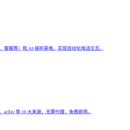
（预订、客服等）和 AI 接听来电，实现自动化电话交互。
Hub、arXiv 等 10 大来源，无需代理，免费即用。