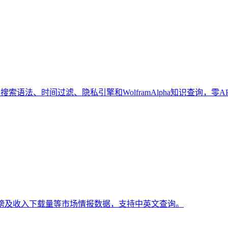
索语法、时间过滤、隐私引擎和WolframAlpha知识查询，零A
排行榜及收入下载量等市场情报数据，支持中英文查询。