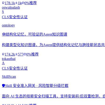
178.1k
1k
0%推荐
oswalpalash
S
CLS安全性认证
ontology
🕸️
结构化记忆，可验证的Agent知识图谱
构建类型化知识图谱，为Agent提供结构化记忆与跨技能状态
174.2k
577
0%推荐
tokauthai
A
CLS安全性认证
SkillScan
🛡️
Skill 安全准入网关 · 风险智能分级拦截
面向 AI 生态的技能安全扫描工具，支持安装前/后双重检测，自