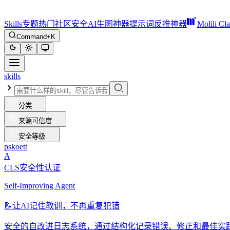
Skills
专题
热门
社区
安全
AI生图神器
提示词反推神器
Molili Cl
Command+K
skills
分类
来源可信度
安全等级
pskoett
A
CLS安全性认证
Self-Improving Agent
📝
让AI记住教训，不再重复犯错
安全的自改进日志系统，通过结构化记录错误、修正和最佳实践