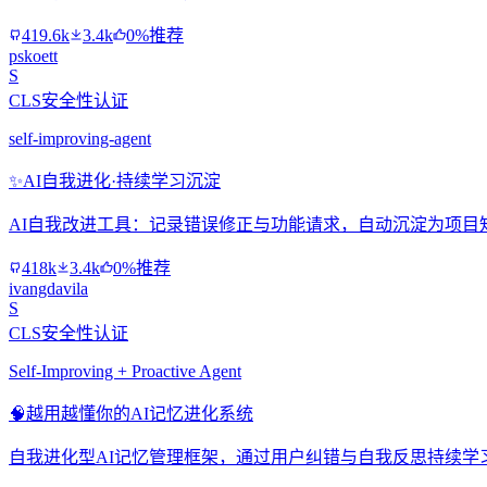
419.6k
3.4k
0%推荐
pskoett
S
CLS安全性认证
self-improving-agent
✨
AI自我进化·持续学习沉淀
AI自我改进工具：记录错误修正与功能请求，自动沉淀为项目
418k
3.4k
0%推荐
ivangdavila
S
CLS安全性认证
Self-Improving + Proactive Agent
🧠
越用越懂你的AI记忆进化系统
自我进化型AI记忆管理框架，通过用户纠错与自我反思持续学