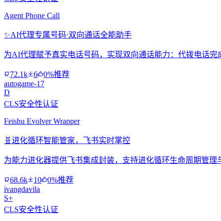
Agent Phone Call
✨
AI代理专属号码·双向通话全能助手
为AI代理赋予真实电话号码，实现双向通话能力：代拨电话完
72.1k
6
0%推荐
autogame-17
D
CLS安全性认证
Feishu Evolver Wrapper
🧬
进化循环智能管家，飞书实时掌控
为能力进化器提供飞书集成封装，支持进化循环生命周期管理
68.6k
10
0%推荐
ivangdavila
S+
CLS安全性认证