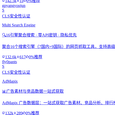
142.5k
11
0%推荐
gpyangyoujun
S
CLS安全性认证
Multi Search Engine
🔍
16引擎聚合搜索 · 零API密钥 · 隐私优先
聚合16个搜索引擎（7国内+9国际）的网页抓取工具，支持高级搜
132.6k
617
0%推荐
fly0pants
S
CLS安全性认证
AdMapix
📊
广告素材与竞品数据一站式获取
AdMapix 广告数据层：一站式获取广告素材、竞品分析、
132k
289
0%推荐