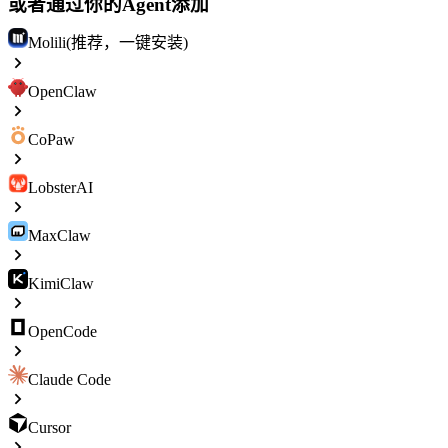
或者通过你的Agent添加
Molili(推荐，一键安装)
OpenClaw
CoPaw
LobsterAI
MaxClaw
KimiClaw
OpenCode
Claude Code
Cursor