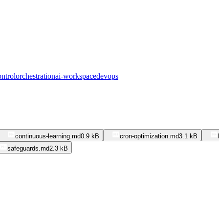
ontrol
orchestration
ai-workspace
devops
continuous-learning.md
0.9 kB
cron-optimization.md
3.1 kB
safeguards.md
2.3 kB