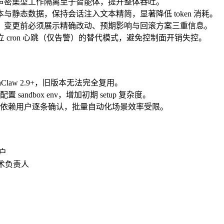
声密集型工作隔离至子智能体，提升整体吞吐。
与静态数据，保持会话注入文本精简，显著降低 token 消耗。
；变更前必须展示精确改动、预期影响与回滚方案三重信息。
 cron 心跳（仅告警）的替代模式，避免控制面开销失控。
nClaw 2.9+，旧版本无法完全复用。
ndbox env，增加初期 setup 复杂度。
依赖用户逐条确认，批量自动化场景效率受限。
户
术负责人