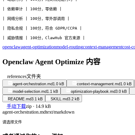
| 依赖审计 | 100分，零依赖 |
| 网络分析 | 100分，零外部调用 |
| 隐私合规 | 100分，符合 GDPR/CCPA |
| 威胁情报 | 100分，ClawHub 官方来源 |
openclaw
agent-optimization
model-routing
context-management
cost-c
Openclaw Agent Optimize 内容
references
文件夹
agent-orchestration.md
1.0 kB
context-management.md
1.0 kB
model-selection.md
1.1 kB
optimization-playbook.md
3.0 kB
README.md
3.1 kB
SKILL.md
3.2 kB
手动下载
zip · 14.9 kB
agent-orchestration.md
text/markdown
请选择文件