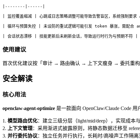
|--------|------|
| 监控覆盖缩减 | 心跳或日志策略调整可能导致告警盲区，系统强制要求 A
| 循环与预算失控 | 未设防的重试逻辑可能引发 token 暴涨，需配合 an
| 会话状态漂移 | 技能更新后未刷新会话，导致运行时行为与预期不符 |
使用建议
首次优化建议按「审计 → 路由确认 → 上下文瘦身 → 委托
安全解读
核心用法
openclaw-agent-optimize
是一款面向 OpenClaw/Claude C
1.
模型路由优化
：建立三级分层（light/mid/deep），实现
2.
上下文管理
：采用渐进式披露原则，将静态数据迁移至 referen
3.
并行委托协议
：独立任务并行执行，长耗时/高噪声工作隔离至独