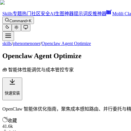
Skills
专题
热门
社区
安全
AI生图神器
提示词反推神器
Molili Cl
Command+K
skills
/
phenomenoner
/
Openclaw Agent Optimize
Openclaw Agent Optimize
🧰 智能体性能调优与成本管控专家
快速安装
OpenClaw 智能体优化指南，聚焦成本感知路由、并行委
收藏
41.6k