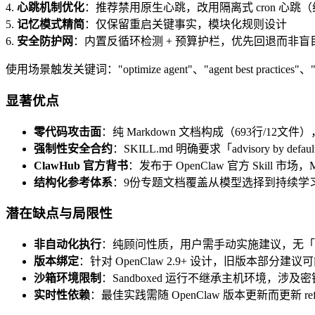
4.
心跳机制优化
：推荐禁用原生心跳，改用隔离式 cron 心
5.
记忆模式精简
：仅保留重启关键事实，模块化规则设计
6.
安全防护网
：内置反循环检测 + 预算护栏，优先回退而非盲
使用场景触发关键词："optimize agent"、"agent best practices"、"O
显著优点
零代码攻击面
：纯 Markdown 文档构成（693行/1
强制性安全合约
：SKILL.md 明确要求「advisory 
ClawHub 官方背书
：发布于 OpenClaw 官方 Skill 市
结构化参考体系
：9份专题文档覆盖从模型选择到持续学
潜在缺点与局限性
非自动化执行
：纯顾问性质，用户需手动实施建议，无「
版本绑定
：针对 OpenClaw 2.9+ 设计，旧版本部分建
沙箱环境限制
：Sandboxed 运行不继承主机环境，涉及
实时性依赖
：最佳实践需随 OpenClaw 版本更新而更新 refer