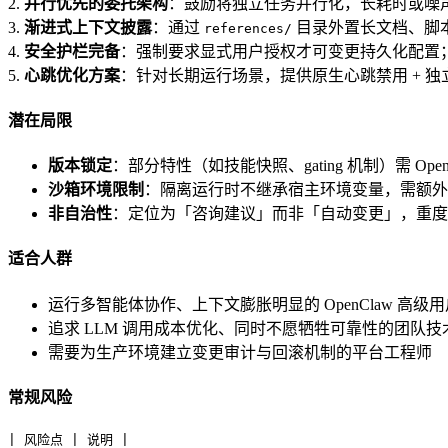
2.
并行优先的委托架构
：鼓励将独立任务并行化，长耗时或噪
3.
渐进式上下文披露
：通过
目录外置长文档、脚本
references/
4.
安全护栏完备
：强制要求显式用户授权才可变更持久化配置
5.
心跳优化方案
：针对长期运行场景，提供原生心跳禁用 + 独立
潜在局限
版本锁定
：部分特性（如技能快照、gating 机制）需 Ope
沙箱环境限制
：隔离运行时不继承宿主环境变量，需额外配置 sa
非自治性
：定位为「咨询建议」而非「自动变更」，重度
适合人群
运行多智能体协作、上下文膨胀明显的 OpenClaw 高级用
追求 LLM 调用成本优化、同时不愿牺牲可靠性的团队技
需要为生产环境建立变更审计与回滚机制的平台工程师
常规风险
| 风险点 | 说明 |