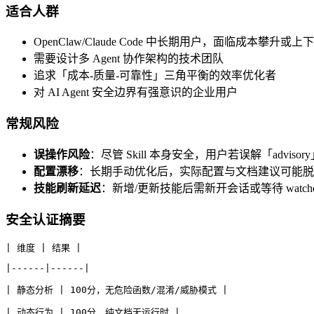
适合人群
OpenClaw/Claude Code 中长期用户，面临成本攀升或
需要设计多 Agent 协作架构的技术团队
追求「成本-质量-可靠性」三角平衡的效率优化者
对 AI Agent 安全边界有强意识的企业用户
常规风险
误操作风险
：尽管 Skill 本身安全，用户若误解「advi
配置漂移
：长期手动优化后，实际配置与文档建议可能脱
技能刷新延迟
：新增/更新技能后需新开会话或等待 watc
安全认证摘要
| 维度 | 结果 |
|------|------|
| 静态分析 | 100分，无危险函数/混淆/威胁模式 |
| 动态行为 | 100分，纯文档无运行时 |