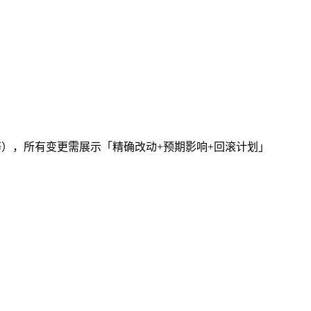
）
、cron 任务等），所有变更需展示「精确改动+预期影响+回滚计划」