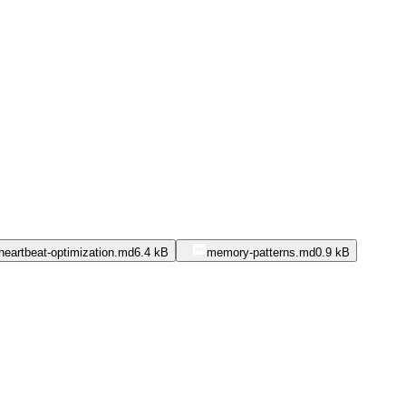
heartbeat-optimization.md
6.4 kB
memory-patterns.md
0.9 kB