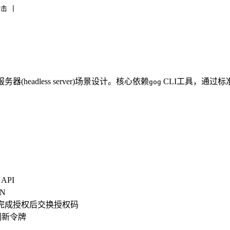
击 |
器(headless server)场景设计。核心依赖
CLI工具，通过标准
gog
API
N
器完成授权后交换授权码
储刷新令牌