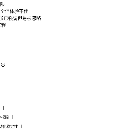
限
安全但体验不佳
文档虽已强调但易被忽略
工程
理员
 |
小权限 |
自动化稳定性 |