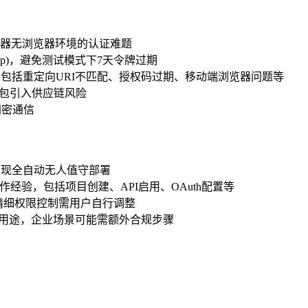
器无浏览器环境的认证难题
sh app)，避免测试模式下7天令牌过期
，包括重定向URI不匹配、授权码过期、移动端浏览器问题等
第三方包引入供应链风险
加密通信
实现全自动无人值守部署
sole操作经验，包括项目创建、API启用、OAuth配置等
精细权限控制需用户自行调整
个人用途，企业场景可能需额外合规步骤