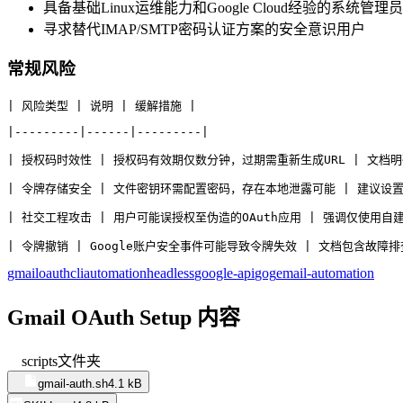
具备基础Linux运维能力和Google Cloud经验的系统管理员
寻求替代IMAP/SMTP密码认证方案的安全意识用户
常规风险
| 风险类型 | 说明 | 缓解措施 |
|---------|------|---------|
| 授权码时效性 | 授权码有效期仅数分钟，过期需重新生成URL | 文档明
| 令牌存储安全 | 文件密钥环需配置密码，存在本地泄露可能 | 建议设
| 社交工程攻击 | 用户可能误授权至伪造的OAuth应用 | 强调仅使用自建的G
| 令牌撤销 | Google账户安全事件可能导致令牌失效 | 文档包含故障
gmail
oauth
cli
automation
headless
google-api
gog
email-automation
Gmail OAuth Setup 内容
scripts
文件夹
gmail-auth.sh
4.1 kB