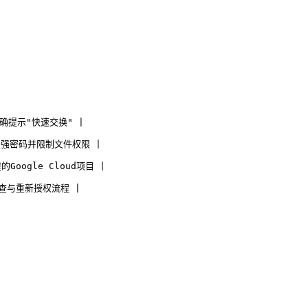
确提示"快速交换" |
置强密码并限制文件权限 |
oogle Cloud项目 |
排查与重新授权流程 |