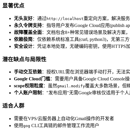
显著优点
无头友好
：通过
重定向方案，解决服务
http://localhost
永久令牌支持
：指导用户发布Google Cloud应用(publi
故障覆盖全面
：文档包含8+种常见错误场景及解决方案
依赖极简
：仅依赖系统标准工具(curl, python3)，无
安全设计
：凭证本地处理，无硬编码密钥，使用HTTPS
潜在缺点与局限性
手动交互依赖
：授权URL需在浏览器端手动打开，无法
Google Cloud门槛
：需要用户具备Google Cloud Con
scope权限粒度
：虽然
覆盖大多数场景，但
gmail.modify
个人账户限制
："发布应用"无需Google审核仅适用于
适合人群
需要在VPS/云服务器上自动化Gmail操作的开发者
使用
CLI工具链的邮件管理工作流用户
gog