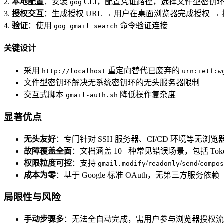
2.
本地配置
：安装
CLI，配置凭证路径，选择文件型密钥
gog
3.
授权交互
：生成授权 URL → 用户在桌面浏览器完成授权 → 提
4.
验证
：使用
命令验证连接
gog gmail search
关键设计
采用
重定向替代已废弃的
http://localhost
urn:ietf:w
文件型密钥环解决无系统密钥环的无头服务器限制
交互式脚本
降低操作复杂度
gmail-auth.sh
显著优点
无头友好
：专门针对 SSH 服务器、CI/CD 环境等无浏
故障覆盖全面
：文档涵盖 10+ 种常见错误场景，包括 To
权限粒度可控
：支持
/
/
/
gmail.modify
readonly
send
compos
成本为零
：基于 Google 标准 OAuth，无第三方服务依赖
局限性与风险
手动步骤多
：无法全自动完成，需用户参与浏览器授权流