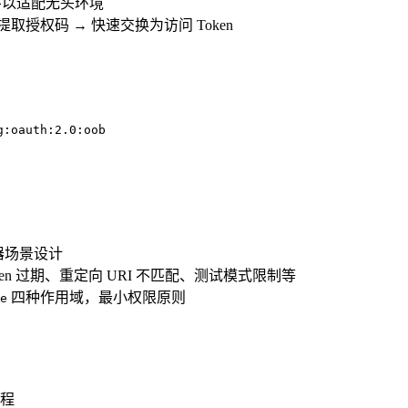
环以适配无头环境
取授权码 → 快速交换为访问 Token
g:oauth:2.0:oob
览器场景设计
ken 过期、重定向 URI 不匹配、测试模式限制等
四种作用域，最小权限原则
e
程