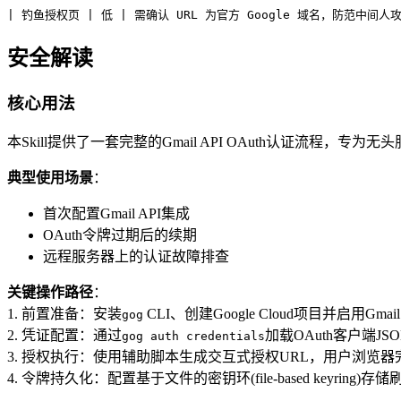
| 钓鱼授权页 | 低 | 需确认 URL 为官方 Google 域名，防范中间人攻
安全解读
核心用法
本Skill提供了一套完整的Gmail API OAuth认证流程，专为无头服务
典型使用场景
：
首次配置Gmail API集成
OAuth令牌过期后的续期
远程服务器上的认证故障排查
关键操作路径
：
1. 前置准备：安装
CLI、创建Google Cloud项目并启用Gmail 
gog
2. 凭证配置：通过
加载OAuth客户端JSO
gog auth credentials
3. 授权执行：使用辅助脚本生成交互式授权URL，用户浏览
4. 令牌持久化：配置基于文件的密钥环(file-based keyring)存